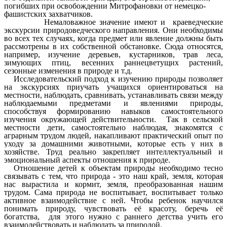
погибших при освобождении Митрофановки от немецко-
фашистских захватчиков.
Немаловажное значение имеют и краеведческие
экскурсии природоведческого направления. Они необходимы
во всех тех случаях, когда предмет или явление должны быть
рассмотрены в их собственной обстановке. Сюда относятся,
например, изучение деревьев, кустарников, трав леса,
зимующих птиц, весенних раннецветущих растений,
сезонные изменения в природе и т.д.
Исследовательский подход к изучению природы позволяет
на экскурсиях приучать учащихся ориентироваться на
местности, наблюдать, сравнивать, устанавливать связи между
наблюдаемыми предметами и явлениями природы,
способствуя формированию навыков самостоятельного
изучения окружающей действительности. Так
в сельской
местности дети, самостоятельно наблюдая, знакомятся с
аграрным трудом людей, накапливают практический опыт по
уходу за домашними животными, которые есть у них в
хозяйстве. Труд реально закрепляет интеллектуальный и
эмоциональный аспекты отношения к природе.
Отношение детей к объектам природы необходимо тесно
связывать с тем, что природа - это наш край, земля, которая
нас вырастила и кормит, земля, преобразованная нашим
трудом. Сама природа не воспитывает, воспитывает только
активное взаимодействие с ней. Чтобы ребенок научился
понимать природу, чувствовать её красоту, беречь её
богатства, для этого нужно с раннего детства учить его
взаимодействовать и наблюдать за природой.