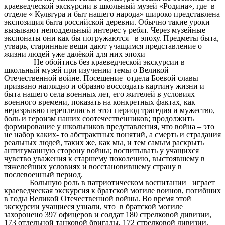
краеведческой экскурсии в школьный музей «Родина», где в
отделе « Культура и быт нашего народа» широко представлена
экспозиция быта российской деревни.
Обычно такие уроки
вызывают неподдельный интерес у ребят. Через музейные
экспонаты они как бы погружаются в эпоху. Предметы быта,
утварь, старинные вещи дают учащимся представление о
жизни людей уже далёкой для них эпохи
Не обойтись без краеведческой экскурсии в
школьный музей при изучении темы о Великой
Отечественной войне. Посещение
отдела Боевой славы
призвано наглядно и образно воссоздать картину жизни и
быта нашего села военных лет, его жителей в условиях
военного времени, показать на конкретных фактах, как
неразрывно переплелись в этот период трагедия и мужество,
боль и героизм наших соотечественников; продолжить
формирование у школьников представления, что война – это
не набор каких- то абстрактных понятий, а смерть и страдания
реальных людей, таких же, как мы, и тем самым раскрыть
антигуманную сторону войны; воспитывать у учащихся
чувство уважения к старшему поколению, выстоявшему в
тяжелейших условиях и восстановившему страну в
послевоенный период.
Большую роль в патриотическом воспитании играет
краеведческая экскурсия к
братской могиле воинов, погибших
в годы Великой Отечественной войны. Во время этой
экскурсии учащиеся узнали, что в братской могиле
захоронено 397 офицеров и солдат 180 стрелковой дивизии,
173 отдельной танковой бригады, 172 стрелковой дивизии,