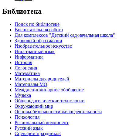
Библиотека
Поиск по библиотеке
Воспитательная работа
Для комплексов "Детский сад-начальная школа"
Здоровый образ жизни
Изобразительное искусство
Иностранный язык
Информатика
История
Логопедия
Математика
Материалы для родителей
Материалы МО
Междисциплинарное обобщение
Музыка
Общепедагогические технологии
Окружающий мир
Основы безопасности жизнедеятельности
Психология
Региональный компонент
Русский язык
Сценарии праздников