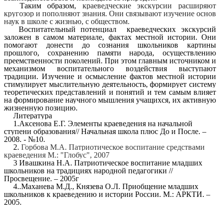
Таким образом,
краеведческие экскурсии расширяют
кругозор и пополняют знания. Они связывают изучение основ
наук в школе с жизнью, с обществом.
Воспитательный потенциал краеведческих экскурсий
заложен в самом материале, фактах местной истории. Они
помогают донести до сознания школьников картины
прошлого, сохранению памяти народа, осуществлению
преемственности поколений. При этом главным источником и
механизмом воспитательного воздействия выступают
традиции. Изучение и осмысление фактов местной истории
стимулирует мыслительную деятельность, формирует систему
теоретических представлений и понятий и тем самым влияет
на формирование научного мышления учащихся, их активную
жизненную позицию.
Литература
1.Аксенова Е.Г. Элементы краеведения на начальной
ступени образования// Начальная школа плюс До и После. –
2008. - №10.
2.
Горбова М.А. Патриотическое воспитание средствами
краеведения М.: "Глобус", 2007
3 Ивашкина Н.А. Патриотическое воспитание младших
школьников на традициях народной педагогики //
Просвещение. – 2005г
4..Маханева М.Д., Князева О.Л. Приобщение младших
школьников к краеведению и истории России. М.: АРКТИ. –
2005.