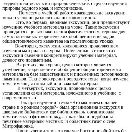
разделить на экскурсии природоведческие
, с целью изучения
природы родного края,
и исторические.
По месту в учебной работе
краеведческие экскурсии
можно условно разделить на несколько типов.
Это, во-первых, вводные экскурсии, они предшествуют
изучению учебного материала на уроке. Такие экскурсии
проводятся с целью накопления фактического материала для
самостоятельных теоретических обобщений и выводов
общеисторического характера на последующих уроках.
Во-вторых, экскурсии, являющиеся продолжением
изучения материала на уроке. Полученные в итоге этих
экскурсий сведения конкретизируют учебный материал,
делают его предметным.
В-третьих, экскурсии, целью которых является
углубление, закрепление и обобщение общеисторического
материала на базе вещественных и письменных исторических
памятников. Такие экскурсии проводятся тогда, когда изучена
тема, имеющая сложный или важный материал.
В-четвертых, экскурсии, проводимые с целью
установления связи материала, изложенного в учебнике, с
современностью.
Так при изучении темы «Что мы знаем о нашей
стране и о родном городе?» была организована экскурсия в
школьную библиотеку, где библиотекарь организовала
тематическую фотовыставку, а также были подобраны
печатные материалы местных и областных газет о селе
Митрофановка.
При изучении темы о культуре России не обойтись без