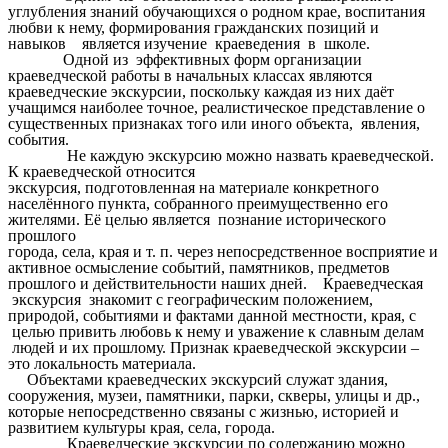
углубления знаний обучающихся о родном крае, воспитания
любви к нему, формирования гражданских позиций и
навыков является изучение краеведения в школе.
Одной из эффективных форм организации
краеведческой работы в начальных классах являются
краеведческие экскурсии, поскольку каждая из них даёт
учащимся наиболее точное, реалистическое представление о
существенных признаках того или иного объекта, явления,
события.
Не каждую экскурсию можно назвать краеведческой.
К краеведческой относится
экскурсия, подготовленная на материале конкретного
населённого пункта, собранного преимущественно его
жителями. Её целью является познание исторического
прошлого
города, села, края и т. п. через непосредственное восприятие и
активное осмысление событий, памятников, предметов
прошлого и действительности наших дней. Краеведческая
экскурсия знакомит с географическим положением,
природой, событиями и фактами данной местности, края, с
целью привить любовь к нему и уважение к славным делам
людей и их прошлому. Признак краеведческой экскурсии –
это локальность материала.
Объектами краеведческих экскурсий служат здания,
сооружения, музеи, памятники, парки, скверы, улицы и др.,
которые непосредственно связаны с жизнью, историей и
развитием культуры края, села, города.
Краеведческие экскурсии по содержанию можно