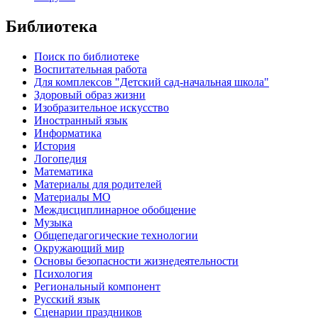
Библиотека
Поиск по библиотеке
Воспитательная работа
Для комплексов "Детский сад-начальная школа"
Здоровый образ жизни
Изобразительное искусство
Иностранный язык
Информатика
История
Логопедия
Математика
Материалы для родителей
Материалы МО
Междисциплинарное обобщение
Музыка
Общепедагогические технологии
Окружающий мир
Основы безопасности жизнедеятельности
Психология
Региональный компонент
Русский язык
Сценарии праздников