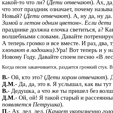
какой-то что ли? (
Дети отвечают
). Ах, д
что этот праздник означает, почему назыв
Новый? (
Дети отвечают
). А, ну да, ну д
Зимой и летом одним цветом». Если дети
празднике должна елочка светиться, а? Ка
волшебными словами. Давайте потренируем
А теперь громко и все вместе. И раз, два, 
хлопают в
ладошки)
.Ура! Вот теперь и у 
Новому Году. Давайте споем песню «В лесу
Когда песня заканчивается, раздается громкий стук. 
В.
- Ой, кто это? (
Дети хором отвечают
).
Д.М
.- Да, да, это я. Я услышал, как вы т
В.
- Дедушка, а что же ты пришел без волш
Д.М
.- Ой, ой! Я такой старый и рассеянны
появляется
Петрушка
).
П
.- Ах, дед, дед. (
Качает укоризненно гол