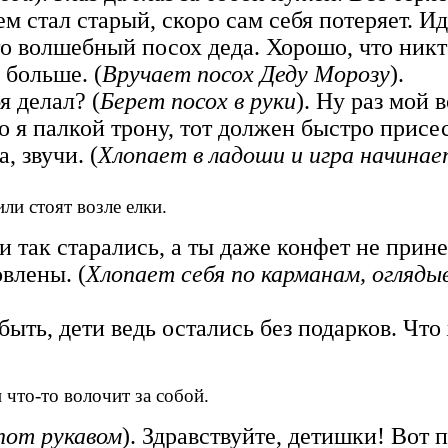
сем стал старый, скоро сам себя потеряет. И
то волшебный посох деда. Хорошо, что никт
 больше. (
Вручает посох Деду Морозу
).
я делал? (
Берет посох в руки
). Ну раз мой 
о я палкой трону, тот должен быстро присес
, звучи. (
Хлопает в ладоши и игра начинае
.
или стоят возле елки.
и так старались, а ты даже конфет не прине
овлены. (
Хлопает себя по карманам, огляды
быть, дети ведь остались без подарков. Что
 что-то волочит за собой.
пот рукавом
). Здравствуйте, детишки! Вот