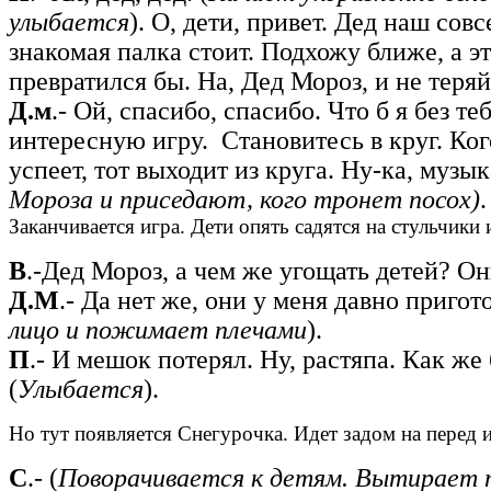
улыбается
). О, дети, привет. Дед наш сов
знакомая палка стоит. Подхожу ближе, а э
превратился бы. На, Дед Мороз, и не теряй
Д.м
.- Ой, спасибо, спасибо. Что б я без теб
интересную игру. Становитесь в круг. Ког
успеет, тот выходит из круга. Ну-ка, музыка
Мороза и приседают, кого тронет
посох)
Заканчивается игра. Дети опять садятся на стульчики 
В
.-Дед Мороз, а чем же угощать детей? Он
Д.М
.- Да нет же, они у меня давно пригот
лицо и пожимает плечами
).
П
.- И мешок потерял. Ну, растяпа. Как же 
(
Улыбается
).
Но тут появляется Снегурочка. Идет задом на перед и
С
.- (
Поворачивается к детям. Вытирает 