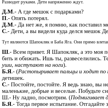
Разводит руками. Дети напряженно ждут.
Д.М
.- А где мешок с подарками?
П
.- Опять потерял.
Д.М
.- Да нет же, я помню, как поставил м
С
.- Дети, а вы видели куда делся мешок 
Тут являются Шапокляк и Баба Яга. Они прямо влетаю
Ш
.- Всем привет. Я Шапокляк, а это моя
бить и обижать. Ишь ты, развеселились. Те
уши, наступают на ноги
).
Б.Я
.- (
Растопыривает пальцы и ходит по к
детишек.
С
.- Постойте, постойте. Я ведь знаю, вы н
маленькие, добрые и веселые. Побудьте сн
Ш.- Ну ладно, посмотрим. (
Подмигивает д
Б.Я
.- Тогда первое испытание. Отгадайте 