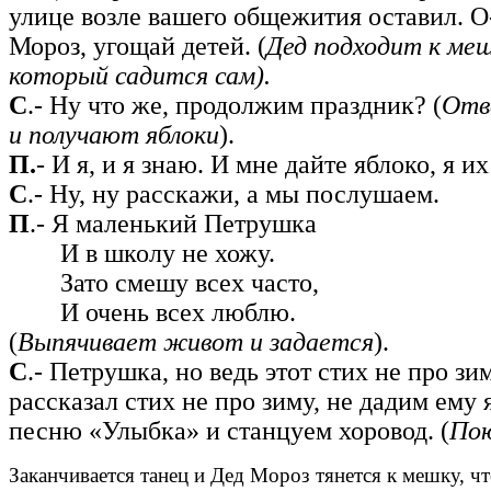
улице возле вашего общежития оставил. О-
Мороз, угощай детей. (
Дед
подходит к меш
который садится сам).
С
.- Ну что же, продолжим праздник? (
Отв
и
получают яблоки
).
П.
- И я, и я знаю. И мне дайте яблоко, я и
С
.- Ну, ну расскажи, а мы послушаем.
П
.- Я маленький Петрушка
И в школу не хожу.
Зато смешу всех часто,
И очень всех люблю.
(
Выпячивает живот и задается
).
С
.- Петрушка, но ведь этот стих не про зим
рассказал стих не про зиму, не дадим ему 
песню «Улыбка» и станцуем хоровод. (
Пою
Заканчивается танец и Дед Мороз тянется к мешку, чт