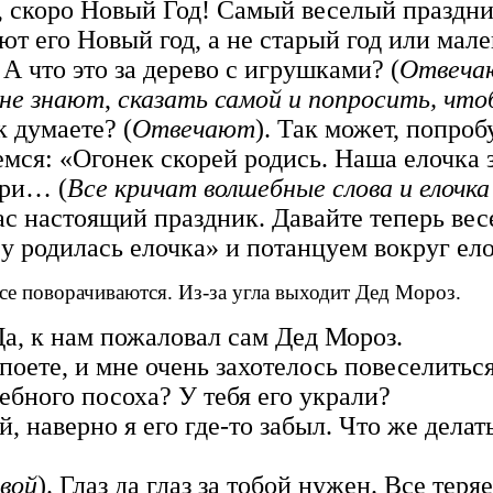
а, скоро Новый Год! Самый веселый праздни
ают его Новый год, а не старый год или мал
а. А что это за дерево с игрушками? (
Отвеча
 не знают
,
сказать самой и попросить, что
к думаете? (
Отвечают
). Так может, попроб
ся: «Огонек скорей родись. Наша елочка з
три… (
Все кричат волшебные слова
и елочк
нас настоящий праздник. Давайте теперь ве
 родилась елочка» и потанцуем вокруг ело
Все поворачиваются. Из-за угла выходит Дед Мороз.
 Да, к нам пожаловал сам Дед Мороз.
ут поете, и мне очень захотелось повеселитьс
ебного посоха? У тебя его украли?
й, наверно я его где-то забыл. Что же делать
овой
). Глаз да глаз за тобой нужен. Все теряе