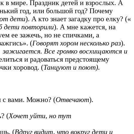
к в мире. Праздник детей и взрослых. А
енький год, или большой год? Почему
ют дети
). А кто знает загадку про елку? («
б дети повторили
). А мне кажется, на
уем ее зажечь, но не спичками, а
ажгись». (
Говорят хором несколько раз
).
а зажигается. Все громко восхищаются и
селиться и радоваться предстоящему
чки хоровод. (
Танцуют и
поют).
я с вами. Можно? (
Отвечают
).
? (
Хочет уйти, но тут
шь. (
Вдруг видит, что вокруг дети
и