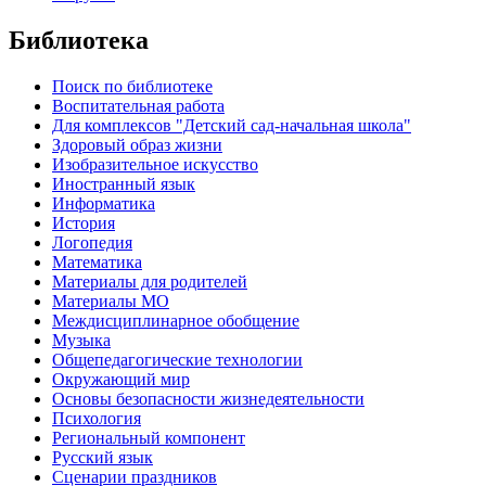
Библиотека
Поиск по библиотеке
Воспитательная работа
Для комплексов "Детский сад-начальная школа"
Здоровый образ жизни
Изобразительное искусство
Иностранный язык
Информатика
История
Логопедия
Математика
Материалы для родителей
Материалы МО
Междисциплинарное обобщение
Музыка
Общепедагогические технологии
Окружающий мир
Основы безопасности жизнедеятельности
Психология
Региональный компонент
Русский язык
Сценарии праздников