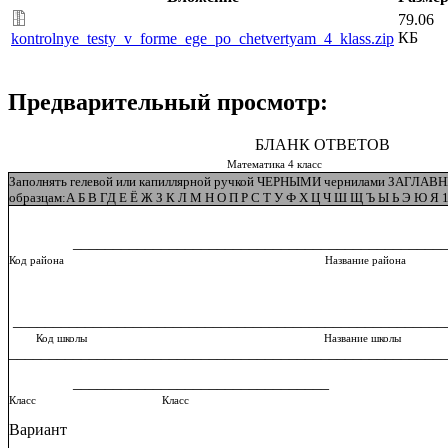
79.06
КБ
kontrolnye_testy_v_forme_ege_po_chetvertyam_4_klass.zip
Предварительный просмотр:
БЛАНК ОТВЕТОВ
Математика 4 класс
Заполнять гелевой или капиллярной ручкой ЧЕРНЫМИ чернилами ЗАГЛ
образцам:А Б В ГД Е Ё Ж З К Л М Н О П Р С Т У Ф Х Ц Ч Ш Щ Ъ Ы Ь Э Ю Я 1 2
________________________________________________
Код района Название района
______________________________________________________
Код школы Название школы
______________________________________________________
________________________________
Класс Класс
Вариант