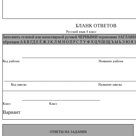
БЛАНК ОТВЕТОВ
Русский язык 4 класс
Заполнять гелевой или капиллярной ручкой ЧЕРНЫМИ чернилами ЗАГЛ
образцам:А Б В ГД Е Ё Ж З К Л М Н О П Р С Т У Ф Х Ц Ч Ш Щ Ъ Ы Ь Э Ю Я 1 2
________________________________________________
Код района Название района
______________________________________________________
Код школы Название школы
______________________________________________________
________________________________
Класс Класс
Вариант
ОТВЕТЫ НА ЗАДАНИЯ