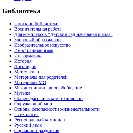
Библиотека
Поиск по библиотеке
Воспитательная работа
Для комплексов "Детский сад-начальная школа"
Здоровый образ жизни
Изобразительное искусство
Иностранный язык
Информатика
История
Логопедия
Математика
Материалы для родителей
Материалы МО
Междисциплинарное обобщение
Музыка
Общепедагогические технологии
Окружающий мир
Основы безопасности жизнедеятельности
Психология
Региональный компонент
Русский язык
Сценарии праздников