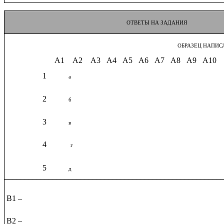
ОТВЕТЫ НА ЗАДАНИЯ
ОБРАЗЕЦ НАПИСАНИЯ 
А1 А2 А3 А4 А5 А6 А7 А8 А9 А10 А
1
а
2
б
3
в
4
г
5
д
______________________________________________________
В1 –
В2 –