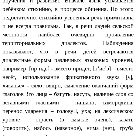
обучения и развития. Вначале язык усваивается
ребёнком стихийно, в процессе общения. Но этого
недостаточно: стихийно усвоенная речь примитивна
и не всегда правильна. Так, в речи людей сельской
местности наиболее очевидно проявление
территориальных диалектов. Наблюдения
показывают, что в речи детей встречаются
диалектные формы различных языковых уровней,
например: [пр’идь] - вместо придёт, [н’ис’э] – вместо
несёт, использование фрикативного звука [γ],
«яканье» - сяло, вядро, смягчение оканчаний форм
глаголов 3го лица – бягуть, нясуть, наличие слов со
вставными гласными – п
а
шано, с
а
мородина,
перенос ударения – голову, уха; на лексическом
уровне – страсть (в смысле очень), казать
(говорить), нябось (наверное), нима (нет), груба