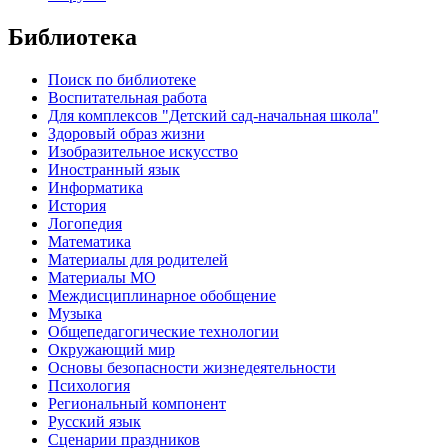
Библиотека
Поиск по библиотеке
Воспитательная работа
Для комплексов "Детский сад-начальная школа"
Здоровый образ жизни
Изобразительное искусство
Иностранный язык
Информатика
История
Логопедия
Математика
Материалы для родителей
Материалы МО
Междисциплинарное обобщение
Музыка
Общепедагогические технологии
Окружающий мир
Основы безопасности жизнедеятельности
Психология
Региональный компонент
Русский язык
Сценарии праздников