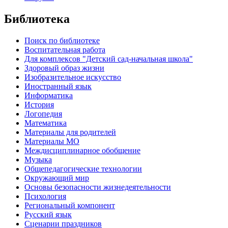
Библиотека
Поиск по библиотеке
Воспитательная работа
Для комплексов "Детский сад-начальная школа"
Здоровый образ жизни
Изобразительное искусство
Иностранный язык
Информатика
История
Логопедия
Математика
Материалы для родителей
Материалы МО
Междисциплинарное обобщение
Музыка
Общепедагогические технологии
Окружающий мир
Основы безопасности жизнедеятельности
Психология
Региональный компонент
Русский язык
Сценарии праздников