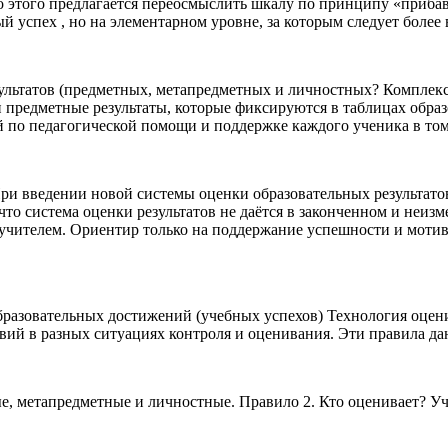
о этого предлагается переосмыслить шкалу по принципу «приба
ый успех , но на элементарном уровне, за которым следует более
ультатов (предметных, метапредметных и личностных? Комплексн
предметные результаты, которые фиксируются в таблицах образо
по педагогической помощи и поддержке каждого ученика в том, 
 введении новой системы оценки образовательных результатов
что система оценки результатов не даётся в законченном и неиз
 учителем. Ориентир только на поддержание успешности и моти
разовательных достижений (учебных успехов) Технология оцен
твий в разных ситуациях контроля и оценивания. Эти правила д
е, метапредметные и личностные. Правило 2. Кто оценивает? Учи