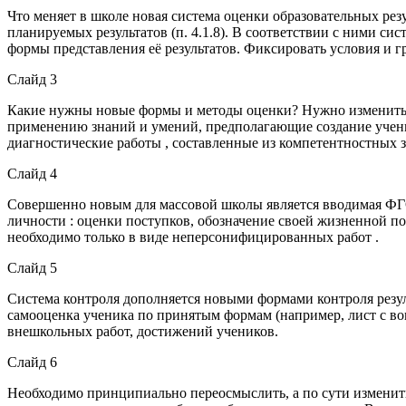
Что меняет в школе новая система оценки образовательных ре
планируемых результатов (п. 4.1.8). В соответствии с ними с
формы представления её результатов. Фиксировать условия и
Слайд 3
Какие нужны новые формы и методы оценки? Нужно изменить и
применению знаний и умений, предполагающие создание учени
диагностические работы , составленные из компетентностных 
Слайд 4
Совершенно новым для массовой школы является вводимая ФГОС
личности : оценки поступков, обозначение своей жизненной по
необходимо только в виде неперсонифицированных работ .
Слайд 5
Система контроля дополняется новыми формами контроля резул
самооценка ученика по принятым формам (например, лист с во
внешкольных работ, достижений учеников.
Слайд 6
Необходимо принципиально переосмыслить, а по сути измени