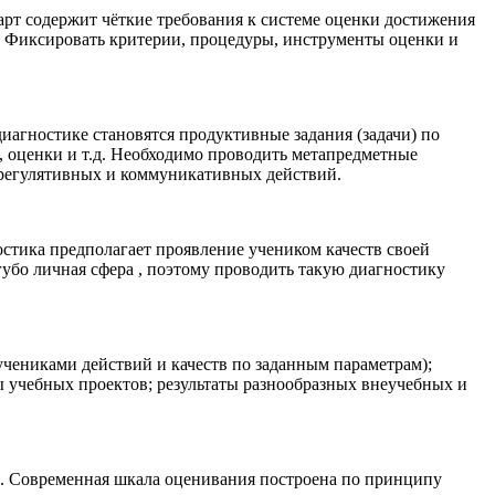
арт содержит чёткие требования к системе оценки достижения
и. Фиксировать критерии, процедуры, инструменты оценки и
гностике становятся продуктивные задания (задачи) по
 оценки и т.д. Необходимо проводить метапредметные
и регулятивных и коммуникативных действий.
стика предполагает проявление учеником качеств своей
губо личная сфера , поэтому проводить такую диагностику
чениками действий и качеств по заданным параметрам);
ы учебных проектов; результаты разнообразных внеучебных и
. Современная шкала оценивания построена по принципу