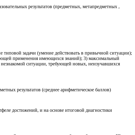
азовательных результатов (предметных, метапредметных ,
е типовой задачи (умение действовать в привычной ситуации);
бующей применения имеющихся знаний); 3) максимальный
 в незнакомой ситуации, требующей новых, неизучавшихся
етных результатов (среднее арифметическое баллов)
тфеле достижений, и на основе итоговой диагностики