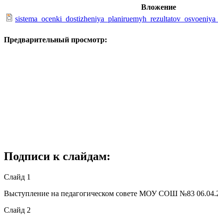
Вложение
sistema_ocenki_dostizheniya_planiruemyh_rezultatov_osvoeniya
Предварительный просмотр:
Подписи к слайдам:
Слайд 1
Выступление на педагогическом совете МОУ СОШ №83 06.04.201
Слайд 2