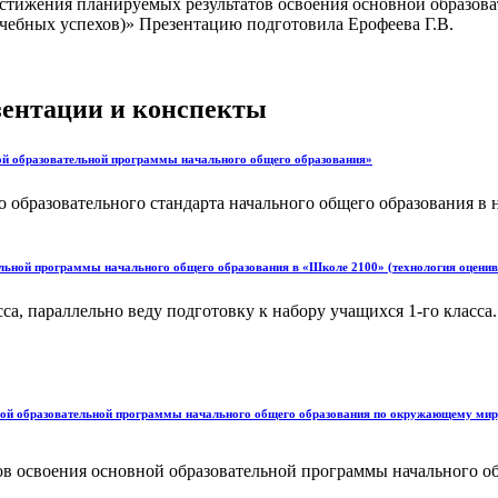
остижения планируемых результатов освоения основной образов
чебных успехов)» Презентацию подготовила Ерофеева Г.В.
езентации и конспекты
ой образовательной программы начального общего образования»
 образовательного стандарта начального общего образования в 
ельной программы начального общего образования в «Школе 2100» (технология оценив
са, параллельно веду подготовку к набору учащихся 1-го класса
зовательной программы начального общего образования по окружающему миру для
воения основной образовательной программы начального общ