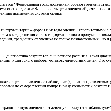
зультатов? Федеральный государственный образовательный станд
истема оценки должна: Фиксировать цели оценочной деятельност
 границы применения системы оценки
нструментарий – формы и методы оценки. Приоритетными в диа
ком в ходе решения своего информационного продукта: вывода,
заданий, требующих от ученика не только познавательных , но 
 диагностика результатов личностного развития. Такая диагно
зиции, культурного выбора, мотивов, личностных целей. Это су
ьтатов: целенаправленное наблюдение (фиксация проявляемых у
просами по саморефлексии конкретной деятельности); результат
ть традиционную оценочно-отметочную шкалу («пятибалльную»)