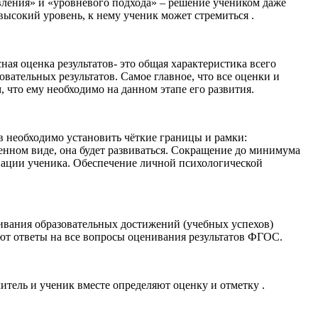
вления» и «уровневого подхода» – решение учеником даже
 высокий уровень, к нему ученик может стремиться .
ая оценка результатов- это общая характеристика всего
вательных результатов. Самое главное, что все оценки и
что ему необходимо на данном этапе его развития.
 необходимо установить чёткие границы и рамки:
менном виде, она будет развиваться. Сокращение до минимума
вации ученика. Обеспечение личной психологической
ивания образовательных достижений (учебных успехов)
ают ответы на все вопросы оценивания результатов ФГОС.
тель и ученик вместе определяют оценку и отметку .