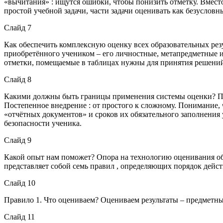
«вычитания» : ищутся ошибки, чтобы понизить отметку. Вмест
простой учебной задачи, части задачи оценивать как безусловн
Слайд 7
Как обеспечить комплексную оценку всех образовательных рез
приобретённого учеником – его личностные, метапредметные и 
отметки, помещаемые в таблицах нужны для принятия решений 
Слайд 8
Какими должны быть границы применения системы оценки? При
Постепенное внедрение : от простого к сложному. Понимание, 
«отчётных документов» и сроков их обязательного заполнения
безопасности ученика.
Слайд 9
Какой опыт нам поможет? Опора на технологию оценивания об
представляет собой семь правил , определяющих порядок дейс
Слайд 10
Правило 1. Что оцениваем? Оцениваем результаты – предметны
Слайд 11