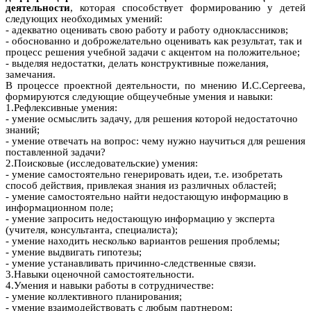
деятельности
, которая способствует формированию у детей
следующих необходимых умений:
- адекватно оценивать свою работу и работу одноклассников;
- обоснованно и доброжелательно оценивать как результат, так и
процесс решения учебной задачи с акцентом на положительное;
- выделяя недостатки, делать конструктивные пожелания,
замечания.
В процессе проектной деятельности, по мнению И.С.Сергеева,
формируются следующие общеучебные умения и навыки:
1.Рефлексивные умения:
- умение осмыслить задачу, для решения которой недостаточно
знаний;
- умение отвечать на вопрос: чему нужно научиться для решения
поставленной задачи?
2.Поисковые (исследовательские) умения:
- умение самостоятельно генерировать идеи, т.е. изобретать
способ действия, привлекая знания из различных областей;
- умение самостоятельно найти недостающую информацию в
информационном поле;
- умение запросить недостающую информацию у эксперта
(учителя, консультанта, специалиста);
- умение находить несколько вариантов решения проблемы;
- умение выдвигать гипотезы;
- умение устанавливать причинно-следственные связи.
3.Навыки оценочной самостоятельности.
4.Умения и навыки работы в сотрудничестве:
- умение коллективного планирования;
- умение взаимодействовать с любым партнером;