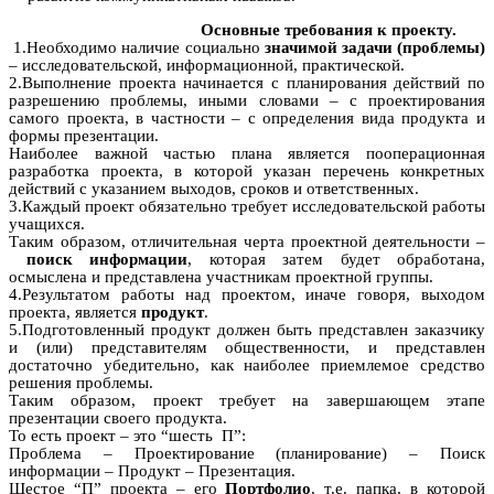
Основные требования к проекту.
1.Необходимо наличие социально
значимой задачи (проблемы)
– исследовательской, информационной, практической.
2.Выполнение проекта начинается с планирования действий по
разрешению проблемы, иными словами – с проектирования
самого проекта, в частности – с определения вида продукта и
формы презентации.
Наиболее важной частью плана является пооперационная
разработка проекта, в которой указан перечень конкретных
действий с указанием выходов, сроков и ответственных.
3.Каждый проект обязательно требует исследовательской работы
учащихся.
Таким образом, отличительная черта проектной деятельности –
поиск
информации
, которая затем будет обработана,
осмыслена и представлена участникам проектной группы.
4.Результатом работы над проектом, иначе говоря, выходом
проекта, является
продукт
.
5.Подготовленный продукт должен быть представлен заказчику
и (или) представителям общественности, и представлен
достаточно убедительно, как наиболее приемлемое средство
решения проблемы.
Таким образом, проект требует на завершающем этапе
презентации своего продукта.
То есть проект – это “шесть П”:
Проблема – Проектирование (планирование) – Поиск
информации – Продукт – Презентация.
Шестое “П” проекта – его
Портфолио
, т.е. папка, в которой