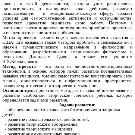
школы к такой деятельности, которая учит размышлять,
прогнозировать и планировать свои действия, развивает
познавательную и эмоционально-волевую сферу, создаёт
условия для самостоятельной активности и сотрудничества,
позволяет адекватно оценивать свою работу. Поэтому в
настоящее время широкую популярность приобрели проектные
и исследовательские методы обучения.
Метод проектов возник еще в начале нынешнего столетия в
США. Его называли также методом проблем, и связывался он с
идеями гуманистического направления в философии и
образовании, разработанными американским философом и
педагогом Джорджем Дьюи, а также его учеником
В.Х.Килпатриком.
Метод проекта
– это одна из личностно-ориентированных
технологий, в основе, которой лежит развитие познавательных
навыков учащихся, умений самостоятельно конструировать свои
знания, ориентироваться в информационном пространстве,
развитие критического и творческого мышления.
Основная цель
проектного метода в начальной школе является
развитие свободной творческой личности ребенка, которое
определяется задачами развития.
Задачи развития:
- обеспечение психологического благополучия и здоровья
детей;
- развитие познавательских способностей;
- развитие творческого воображения;
- развитие творческого мышления;
- развитие коммуникативных навыков.