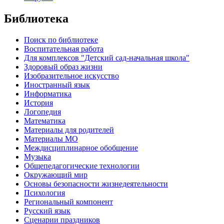
Библиотека
Поиск по библиотеке
Воспитательная работа
Для комплексов "Детский сад-начальная школа"
Здоровый образ жизни
Изобразительное искусство
Иностранный язык
Информатика
История
Логопедия
Математика
Материалы для родителей
Материалы МО
Междисциплинарное обобщение
Музыка
Общепедагогические технологии
Окружающий мир
Основы безопасности жизнедеятельности
Психология
Региональный компонент
Русский язык
Сценарии праздников