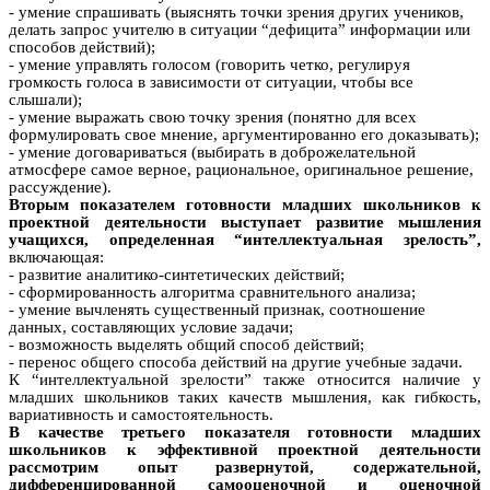
- умение спрашивать (выяснять точки зрения других учеников,
делать запрос учителю в ситуации “дефицита” информации или
способов действий);
- умение управлять голосом (говорить четко, регулируя
громкость голоса в зависимости от ситуации, чтобы все
слышали);
- умение выражать свою точку зрения (понятно для всех
формулировать свое мнение, аргументированно его доказывать);
- умение договариваться (выбирать в доброжелательной
атмосфере самое верное, рациональное, оригинальное решение,
рассуждение).
Вторым показателем готовности младших школьников к
проектной деятельности выступает развитие мышления
учащихся, определенная “интеллектуальная зрелость”,
включающая:
- развитие аналитико-синтетических действий;
- сформированность алгоритма сравнительного анализа;
- умение вычленять существенный признак, соотношение
данных, составляющих условие задачи;
- возможность выделять общий способ действий;
- перенос общего способа действий на другие учебные задачи.
К “интеллектуальной зрелости” также относится наличие у
младших школьников таких качеств мышления, как гибкость,
вариативность и самостоятельность.
В качестве третьего показателя готовности младших
школьников к эффективной проектной деятельности
рассмотрим опыт развернутой, содержательной,
дифференцированной самооценочной и оценочной