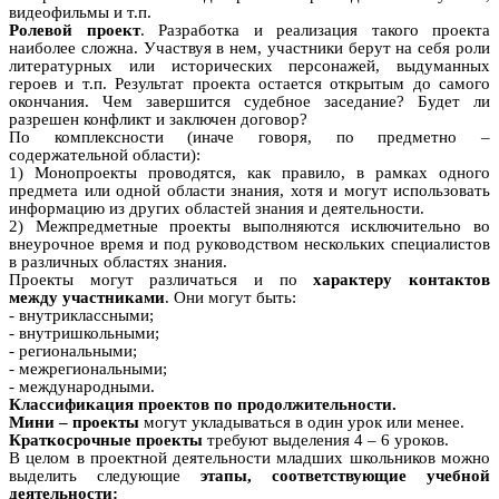
видеофильмы и т.п.
Ролевой проект
. Разработка и реализация такого проекта
наиболее сложна. Участвуя в нем, участники берут на себя роли
литературных или исторических персонажей, выдуманных
героев и т.п. Результат проекта остается открытым до самого
окончания. Чем завершится судебное заседание? Будет ли
разрешен конфликт и заключен договор?
По комплексности (иначе говоря, по предметно –
содержательной области):
1) Монопроекты проводятся, как правило, в рамках одного
предмета или одной области знания, хотя и могут использовать
информацию из других областей знания и деятельности.
2) Межпредметные проекты выполняются исключительно во
внеурочное время и под руководством нескольких специалистов
в различных областях знания.
Проекты могут различаться
и по
характеру контактов
между
участниками
. Они могут быть:
- внутриклассными;
- внутришкольными;
- региональными;
- межрегиональными;
- международными.
Классификация проектов по продолжительности.
Мини – проекты
могут укладываться в один урок или менее.
Краткосрочные проекты
требуют выделения 4 – 6 уроков.
В целом в проектной деятельности младших школьников можно
выделить следующие
этапы, соответствующие учебной
деятельности: