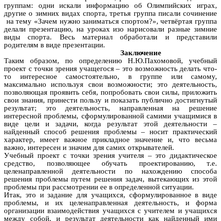
группам: одни искали информацию об Олимпийских играх,
другие о зимних видах спорта, третья группа писали сочинение
на тему «Зачем нужно заниматься спортом?», четвёртая группа
делали презентацию, на уроках изо нарисовали разные зимние
виды спорта. Весь материал обработали и представили
родителям в виде презентации.
Заключение
Таким образом, по определению Н.Ю.Пахомовой,
учебный
проект с точки зрения учащегося – это возможность делать что-
то интересное самостоятельно, в группе или самому,
максимально используя свои возможности; это деятельность,
позволяющая проявить себя, попробовать свои силы, приложить
свои знания, принести пользу и показать публично достигнутый
результат; это деятельность, направленная на решение
интересной проблемы, сформулированной самими учащимися в
виде цели и задачи, когда результат этой деятельности –
найденный способ решения проблемы – носит практический
характер, имеет важное прикладное значение и, что весьма
важно, интересен и значим для самих открывателей.
Учебный проект с точки зрения учителя – это дидактическое
средство, позволяющее обучать проектированию, т.е.
целенаправленной деятельности по нахождению способа
решения проблемы путем решения задач, вытекающих из этой
проблемы при рассмотрении ее в определенной ситуации.
Итак, это и задание для учащихся, сформулированное в виде
проблемы, и их целенаправленная деятельность, и форма
организации взаимодействия учащихся с учителем и учащихся
между собой, и результат деятельности как найденный ими