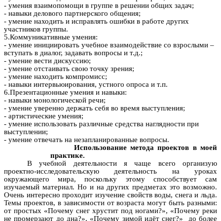
- умения взаимопомощи в группе в решении общих задач;
- навыки делового партнерского общения;
- умение находить и исправлять ошибки в работе других
участников группы.
5.Коммуникативные умения:
- умение инициировать учебное взаимодействие со взрослыми –
вступать в диалог, задавать вопросы и т.д.;
- умение вести дискуссию;
- умение отстаивать свою точку зрения;
- умение находить компромисс;
- навыки интервьюирования, устного опроса и т.п.
6.Презентационные умения и навыки:
- навыки монологической речи;
- умение уверенно держать себя во время выступления;
- артистические умения;
- умение использовать различные средства наглядности при
выступлении;
- умение отвечать на незапланированные вопросы.
Использование метода проектов в моей
практике.
В учебной деятельности я чаще всего организую
проектно-исследовательскую деятельность на уроках
окружающего мира, поскольку этому способствует сам
изучаемый материал. Но и на других предметах это возможно.
Очень интересно проходит изучение свойств воды, снега и льда.
Темы проектов, в зависимости от возраста могут быть разными:
от простых «Почему снег хрустит под ногами?», «Почему реки
не промерзают до дна?», «Почему зимой идёт снег?» до более