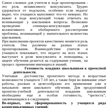
Самое сложное для учителя в ходе проектирования -
это роль независимого консультанта. Трудно
удержаться от подсказок, особенно если педагог
видит, что учащиеся выполняют что-то неверно. Но
важно в ходе консультаций только отвечать на
возникающие у школьников вопросы. Возможно
проведение семинара-консультации для
коллективного и обобщенного рассмотрения
проблемы, возникающей у значительного количества
школьников.
При выполнении проектов качественно меняется роль
учителя. Она различна на разных этапах
проектирования. Взаимодействие учителя и
учащихся показывает, что педагог на всех этапах
выступает в роли консультанта и помощника, а
акцент обучения делается на содержание учения, на
процесс применения имеющихся знаний.
Готовность младших школьников к проектной
деятельности.
Учитывая достоинства проектного метода и возрастные
возможности учащихся 7-10 лет, а также беря во внимание опыт
работы, реально и целесообразно его применение уже в
начальном звене школьного обучения. Для продуктивной
проектно-учебной деятельности младшим школьникам
необходима еще и особая готовность, “зрелость”,
заключающаяся в следующем.
Во-первых, это сформированность у учащихся ряда
коммуникативных умений
: