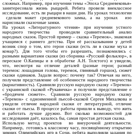
сложных. Например, при изучении темы «Эпоха Средневековья»
заинтересовала жизнь рыцарей. Ребята провели внеклассное
исследование, есть ли рыцари в наши дни. На уроках технологии
сделали макет средневекового замка, а на уроках изо
нарисовали сказочные замки.
На уроках «Литературного чтения» при изучении устного
народного творчества проводили сравнительный анализ
народных сказок. Простой пример – сказка «Теремок», знакомая
учащимся с раннего детства. При её рассказывании у детей
возник спор о том, кто герои сказки (есть ли в сказке муха и
комар?). Для того чтобы его разрешить, познакомились с
разными вариантами сказки (из сборника «Русский фольклор», в
пересказе О.Капицы и в обработке А.Н. Толстого) и увидели,
что, несмотря на отличие деталей (разные герои; разный
теремок: лошадиная голова, теремок, глиняный горшок), сюжет
сказки одинаков. Задали вопрос: почему так? Отвечая на него,
получили представление об особенности народного творчества
(вариативность). Сравнили русскую народную сказку «Теремок»
с украинской сказкой «Рукавичка» и получили представление о
«бродячем сюжете». Сравнили русскую народную сказку
«Теремок» с одноименной пьесой-сказкой Сергея Михалкова и
увидели отличие народной сказки от литературной, отличие
сказки от пьесы. В процессе работы пришли к выводу, что жить
и работать лучше дружно. Вот сколько возможностей для
исследования даёт, казалось бы, самая простая детская сказка.
Использую метод проектов во внеурочной деятельности.
Например, готовясь к классному часу, посвящённому открытию
зимних Олимпийских игр в Сочи, ребята выполняли задания по