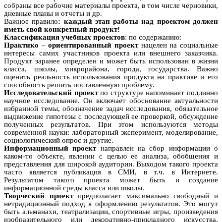
собраны все рабочие материалы проекта, в том числе черновики,
дневные планы и отчеты и др.
Важное правило
: каждый этап работы над проектом должен
иметь свой конкретный продукт!
Классификация учебных проектов
: по содержанию:
Практико – ориентированный проект
нацелен на социальные
интересы самих участников проекта или внешнего заказчика.
Продукт заранее определен и может быть использован в жизни
класса, школы, микрорайона, города, государства. Важно
оценить реальность использования продукта на практике и его
способность решить поставленную проблему.
Исследовательский проект
по структуре напоминает подлинно
научное исследование. Он включает обоснование актуальности
избранной темы, обозначение задач исследования, обязательное
выдвижение гипотезы с последующей ее проверкой, обсуждение
полученных результатов. При этом используются методы
современной науки: лабораторный эксперимент, моделирование,
социологический опрос и другие.
Информационный проект
направлен на сбор информации о
каком-то объекте, явлении с целью ее анализа, обобщения и
представления для широкой аудитории. Выходом такого проекта
часто является публикация в СМИ, в т.ч. в Интернете.
Результатом такого проекта может быть и создание
информационной среды класса или школы.
Творческий проект
предполагает максимально свободный и
нетрадиционный подход к оформлению результатов. Это могут
быть альманахи, театрализации, спортивные игры, произведения
изобразительного или декоративно-прикладного искусства,