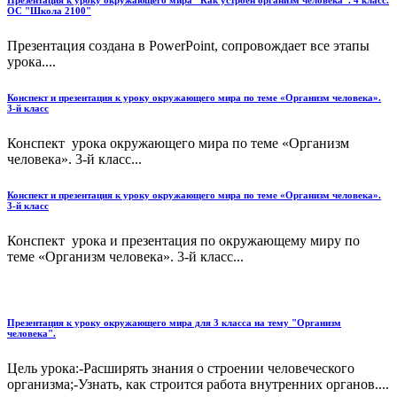
Презентация к уроку окружающего мира "Как устроен организм человека". 4 класс.
ОС "Школа 2100"
Презентация создана в PowerPoint, сопровождает все этапы
урока....
Конспект и презентация к уроку окружающего мира по теме «Организм человека».
3-й класс
Конспект урока окружающего мира по теме «Организм
человека». 3-й класс...
Конспект и презентация к уроку окружающего мира по теме «Организм человека».
3-й класс
Конспект урока и презентация по окружающему миру по
теме «Организм человека». 3-й класс...
Презентация к уроку окружающего мира для 3 класса на тему "Организм
человека".
Цель урока:-Расширять знания о строении человеческого
организма;-Узнать, как строится работа внутренних органов....