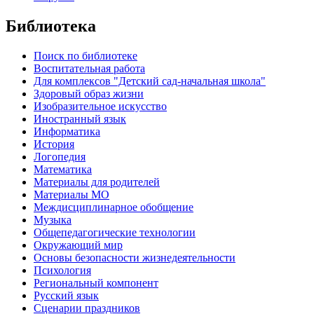
Библиотека
Поиск по библиотеке
Воспитательная работа
Для комплексов "Детский сад-начальная школа"
Здоровый образ жизни
Изобразительное искусство
Иностранный язык
Информатика
История
Логопедия
Математика
Материалы для родителей
Материалы МО
Междисциплинарное обобщение
Музыка
Общепедагогические технологии
Окружающий мир
Основы безопасности жизнедеятельности
Психология
Региональный компонент
Русский язык
Сценарии праздников