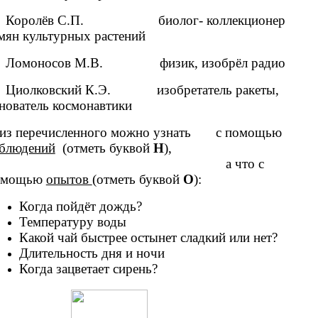
ёв С.П. биолог- коллекционер
мян культурных растений
осов М.В. физик, изобрёл радио
вский К.Э. изобретатель ракеты,
нователь космонавтики
из перечисленного можно узнать с помощью
блюдений
(отметь буквой
Н
),
 что с
омощью
опытов
(отметь буквой
О
):
Когда пойдёт дождь?
Температуру воды
Какой чай быстрее остынет сладкий или нет?
Длительность дня и ночи
Когда зацветает сирень?