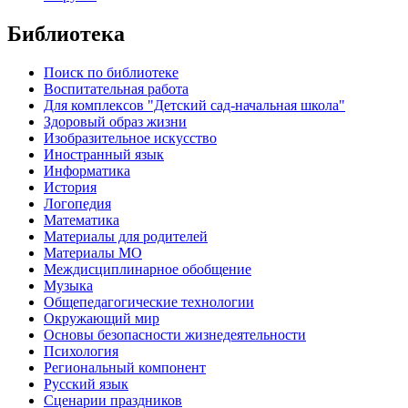
Библиотека
Поиск по библиотеке
Воспитательная работа
Для комплексов "Детский сад-начальная школа"
Здоровый образ жизни
Изобразительное искусство
Иностранный язык
Информатика
История
Логопедия
Математика
Материалы для родителей
Материалы МО
Междисциплинарное обобщение
Музыка
Общепедагогические технологии
Окружающий мир
Основы безопасности жизнедеятельности
Психология
Региональный компонент
Русский язык
Сценарии праздников