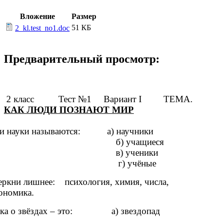
Вложение
Размер
51 КБ
2_kl.test_no1.doc
Предварительный просмотр:
2 класс Тест №1 Вариант I ТЕМА.
КАК ЛЮДИ ПОЗНАЮТ МИР
и науки называются: а) научники
 учащиеся
) ученики
) учёные
кни лишнее: психология, химия, числа,
ономика.
а о звёздах – это: а) звездопад