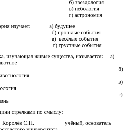
 звездология
 небология
 астрономия
ория изучает: а) будущее
прошлые события
весёлые события
грустные события
, изучающая живые существа, называется: а)
вотное
б)
вотнология
в)
ология
г)
знь
ни стрелками по смыслу:
ёв С.П. учёный, основатель
сковского университета