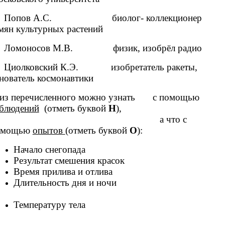
в А.С. биолог- коллекционер
мян культурных растений
осов М.В. физик, изобрёл радио
вский К.Э. изобретатель ракеты,
нователь космонавтики
из перечисленного можно узнать с помощью
блюдений
(отметь буквой
Н
),
 что с
омощью
опытов
(отметь буквой
О
):
Начало снегопада
Результат смешения красок
Время прилива и отлива
Длительность дня и ночи
Температуру тела