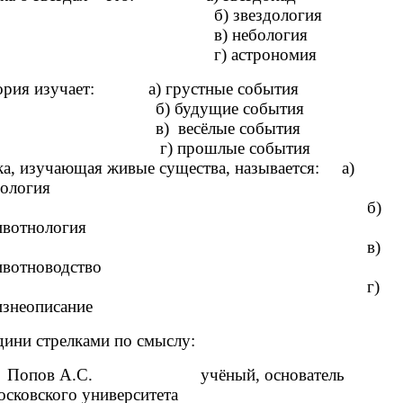
 звездология
 небология
 астрономия
рия изучает: а) грустные события
будущие события
весёлые события
прошлые события
, изучающая живые существа, называется: а)
ология
б)
вотнология
в)
вотноводство
г)
знеописание
ни стрелками по смыслу:
в А.С. учёный, основатель
сковского университета