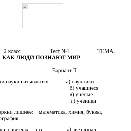
2 класс Тест №1 ТЕМА.
КАК ЛЮДИ ПОЗНАЮТ МИР
Вариант II
 науки называются: а) научники
 учащиеся
) учёные
) ученики
кни лишнее: математика, химия, буквы,
ография.
а о звёздах – это: а) звездопад