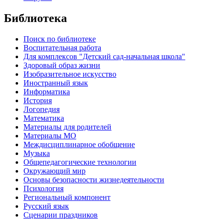
Библиотека
Поиск по библиотеке
Воспитательная работа
Для комплексов "Детский сад-начальная школа"
Здоровый образ жизни
Изобразительное искусство
Иностранный язык
Информатика
История
Логопедия
Математика
Материалы для родителей
Материалы МО
Междисциплинарное обобщение
Музыка
Общепедагогические технологии
Окружающий мир
Основы безопасности жизнедеятельности
Психология
Региональный компонент
Русский язык
Сценарии праздников