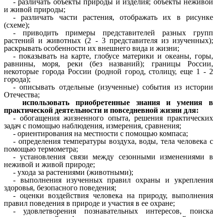
- различать объекты природы и изделия; объекты неживой
и живой природы;
- различать части растения, отображать их в рисунке
(схеме);
- приводить примеры представителей разных групп
растений и животных (2 - 3 представителя из изученных);
раскрывать особенности их внешнего вида и жизни;
- показывать на карте, глобусе материки и океаны, горы,
равнины, моря, реки (без названий); границы России,
некоторые города России (родной город, столицу, еще 1 - 2
города);
- описывать отдельные (изученные) события из истории
Отечества;
использовать приобретенные знания и умения в
практической деятельности и повседневной жизни для:
- обогащения жизненного опыта, решения практических
задач с помощью наблюдения, измерения, сравнения;
- ориентирования на местности с помощью компаса;
- определения температуры воздуха, воды, тела человека с
помощью термометра;
- установления связи между сезонными изменениями в
неживой и живой природе;
- ухода за растениями (животными);
- выполнения изученных правил охраны и укрепления
здоровья, безопасного поведения;
- оценки воздействия человека на природу, выполнения
правил поведения в природе и участия в ее охране;
- удовлетворения познавательных интересов, поиска