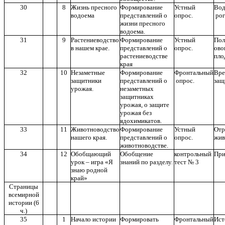
30
8
Жизнь пресного
Формирование
Устный
Во
водоема
представлений о
опрос.
ро
жизни пресного
водоема.
31
9
Растениеводство
Формирование
Устный
Пол
в нашем крае.
представлений о
опрос.
ово
растениеводстве
пло
края
32
10
Незаметные
Формирование
Фронтальный
Вре
защитники
представлений о
опрос.
защ
урожая.
незаметных
защитниках
урожая, о защите
урожая без
ядохимикатов.
33
11
Животноводство
Формирование
Устный
От
нашего края.
представлений о
опрос.
жив
животноводстве.
34
12
Обобщающий
Обобщение
контрольный
При
урок – игра «Я
знаний по разделу.
тест № 3
знаю родной
край»
Страницы
всемирной
истории (6
ч.)
35
1
Начало истории
Формировать
Фронтальный
Ист