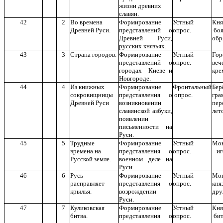
жизни древних
славян.
42
2
Во времена
Формирование
Устный
Кн
Древней Руси.
представлений о
опрос.
б
Древней Руси,
обр
русских князьях.
43
3
Страна городов.
Формирование
Устный
Г
представлений о
опрос.
ве
городах Киеве и
кре
Новгороде.
44
4
Из книжных
Формирование
Фронтальный
Бе
сокровищницы
представления о
опрос.
гр
Древней Руси
возникновении
п
славянской азбуки,
лет
появлении
письменности на
Руси.
45
5
Трудные
Формирование
Устный
Мо
времена на
представления о
опрос.
иг
Русской земле.
военном деле на
Руси.
46
6
Русь
Формирование
Устный
Мо
расправляет
представления о
опрос.
кн
крылья.
возрождении
дру
Руси.
47
7
Куликовская
Формирование
Устный
Кн
битва.
представления о
опрос.
бит