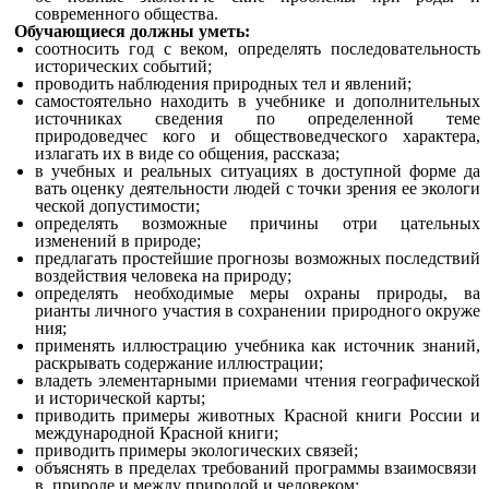
современного общества.
Обучающиеся должны уметь:
соотносить год с веком, определять последовательность
исторических событий;
проводить наблюдения природных тел и явлений;
самостоятельно находить в учебнике и дополнительных
источниках сведения по определенной теме
природоведчес кого и обществоведческого характера,
излагать их в виде со общения, рассказа;
в учебных и реальных ситуациях в доступной форме да
вать оценку деятельности людей с точки зрения ее экологи
ческой допустимости;
определять возможные причины отри цательных
изменений в природе;
предлагать простейшие прогнозы возможных последствий
воздействия человека на природу;
определять необходимые меры охраны природы, ва
рианты личного участия в сохранении природного окруже
ния;
применять иллюстрацию учебника как источник знаний,
раскрывать содержание иллюстрации;
владеть элементарными приемами чтения географической
и исторической карты;
приводить примеры животных Красной книги России и
международной Красной книги;
приводить примеры экологических связей;
объяснять в пределах требований программы взаимосвязи
в природе и между природой и человеком;