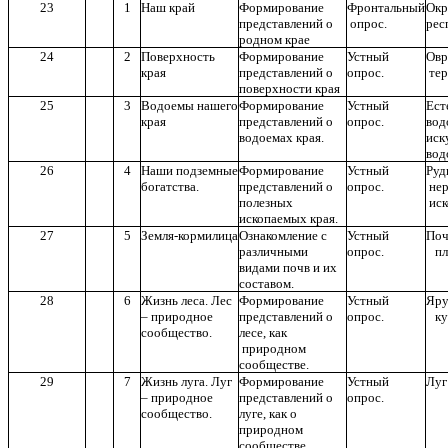
23
1
Наш край
Формирование
Фронтальный
О
представлений о
опрос.
рес
родном крае
24
2
Поверхность
Формирование
Устный
Ов
края
представлений о
опрос.
тер
поверхности края
25
3
Водоемы нашего
Формирование
Устный
Ест
края
представлений о
опрос.
во
водоемах края.
иск
вод
26
4
Наши подземные
Формирование
Устный
Ру
богатства.
представлений о
опрос.
нер
полезных
иск
ископаемых края.
27
5
Земля-кормилица
Ознакомление с
Устный
По
различными
опрос.
пл
видами почв и их
составом.
28
6
Жизнь леса. Лес
Формирование
Устный
Яру
– природное
представлений о
опрос.
кус
сообщество.
лесе, как
природном
сообществе.
29
7
Жизнь луга. Луг
Формирование
Устный
Луг
– природное
представлений о
опрос.
сообщество.
луге, как о
природном
сообществе.