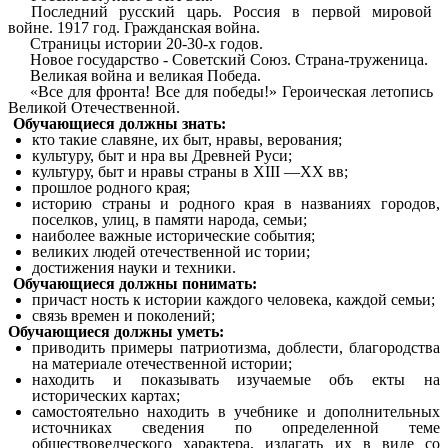
Последний русский царь. Россия в первой мировой
войне. 1917 год. Гражданская война.
Страницы истории 20-30-х годов.
Новое государство - Советский Союз. Страна-труженица.
Великая война и великая Победа.
«Все для фронта! Все для победы!» Героическая летопись
Великой Отечественной.
Обучающиеся должны знать:
кто такие славяне, их быт, нравы, верования;
культуру, быт и нра вы Древней Руси;
культуру, быт и нравы страны в XIII —XX вв;
прошлое родного края;
историю страны и родного края в названиях городов,
поселков, улиц, в памяти народа, семьи;
наиболее важные исторические события;
великих людей отечественной ис тории;
достижения науки и техники.
Обучающиеся должны понимать:
причаст ность к истории каждого человека, каждой семьи;
связь времен и поколений;
Обучающиеся должны уметь:
приводить примеры патриотизма, доблести, благородства
на материале отечественной истории;
находить и показывать изучаемые объ екты на
исторических картах;
самостоятельно находить в учебнике и дополнительных
источниках сведения по определенной теме
обществоведческого характера, излагать их в виде со