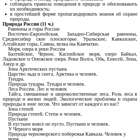
соблюдать правила поведения в природе и обосновывать
их необходимость;
в простейшей форме пропагандировать знания об охране
природы.
Природа России (11 ч.)
Равнины и горы России
Восточно-Европейская, Западно-Сибирская равнины,
Среднесибир ское плоскогорье. Уральские, Кавказские,
Алтайские горы, Саяны, вулка ны Камчатки.
Моря, озера и реки России
Балтийское, Черное, Каспийское моря, озеро Байкал,
Ладожское и Онежское озера. Реки Волга, Обь, Енисей, Лена,
Амур и др.
Зона Арктических пустынь
Царство льда и снега. Арктика и человек.
Тундра.
Природа тундры. Тундра и человек.
Леса России. Лес и человек
Тайга, смешанные и широколиственные леса. Роль леса в
природе и жизни людей. Экологические проблемы и охрана
природы в зоне лесов. Что зависит от каждого из нас?
Зона степей
Природа степей. Степи и человек.
Пустыни
В пустыне вовсе не пусто. Пустыни и человек.
У Черного моря
Природа черноморского побережья Кавказа. Человек у
моря.