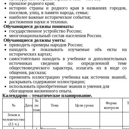
прошлое родного края;
историю страны и родного края в названиях городов,
поселков, улиц, в памяти народа, семьи;
наиболее важные исторические события;
достижения науки и техники.
Обучающиеся должны понимать:
государственное устройство России;
многонациональный состав населения России.
Обучающиеся должны уметь:
приводить примеры народов России;
находить и показывать изучаемые объ екты на
исторических картах;
самостоятельно находить в учебнике и дополнительных
источниках сведения по определенной теме
обществоведческого характера, излагать их в виде со
общения, рассказа;
применять иллюстрацию учебника как источник знаний,
раскрывать содержание иллюстрации;
использовать приобретенные знания и умения для
обогащения жизненного опыта.
Календарно – тематическое планирование.
№
Форма
Т
№
Дата
по
Тема
Цели урока
контроля
теме
Земля и
человечество
(11 ч.)
1
1
Введение.
Ознакомление
си