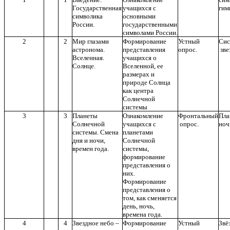
Государственная
учащихся с
ги
символика
основными
России.
государственными
символами России.
2
2
Мир глазами
Формирование
Устный
Сис
астронома.
представления
опрос.
зве
Вселенная.
учащихся о
Солнце.
Вселенной, ее
размерах и
природе Солнца
как центра
Солнечной
системы
3
3
Планеты
Ознакомление
Фронтальный
Пл
Солнечной
учащихся с
опрос.
но
системы. Смена
планетами
дня и ночи,
Солнечной
времен года.
системы,
формирование
представления о
них.
Формирование
представления о
том, как сменяется
день, ночь,
времена года.
4
4
Звездное небо –
Формирование
Устный
Звё