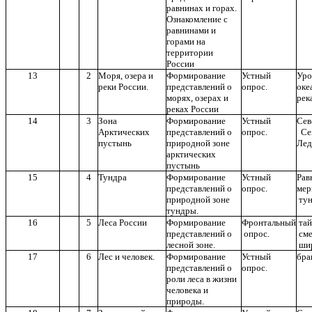
равнинах и горах.
Ознакомление с
равнинами и
горами на
территории
России
13
2
Моря, озера и
Формирование
Устный
Ур
реки России.
представлений о
опрос.
ок
морях, озерах и
рек
реках России
14
3
Зона
Формирование
Устный
Сев
Арктических
представлений о
опрос.
Се
пустынь
природной зоне
Лед
арктических
пустынь
15
4
Тундра
Формирование
Устный
Рав
представлений о
опрос.
ме
природной зоне
тун
тундры.
16
5
Леса России
Формирование
Фронтальный
т
представлений о
опрос.
см
лесной зоне.
шир
17
6
Лес и человек.
Формирование
Устный
бра
представлений о
опрос.
роли леса в жизни
человека и
природы.