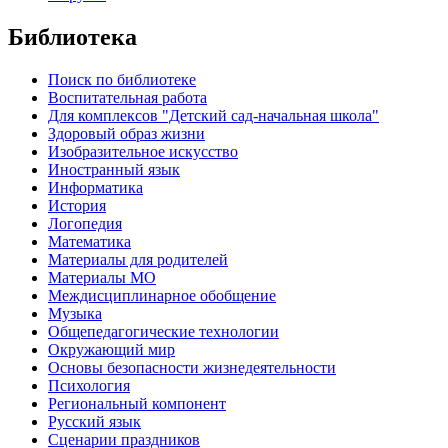
Библиотека
Поиск по библиотеке
Воспитательная работа
Для комплексов "Детский сад-начальная школа"
Здоровый образ жизни
Изобразительное искусство
Иностранный язык
Информатика
История
Логопедия
Математика
Материалы для родителей
Материалы МО
Междисциплинарное обобщение
Музыка
Общепедагогические технологии
Окружающий мир
Основы безопасности жизнедеятельности
Психология
Региональный компонент
Русский язык
Сценарии праздников