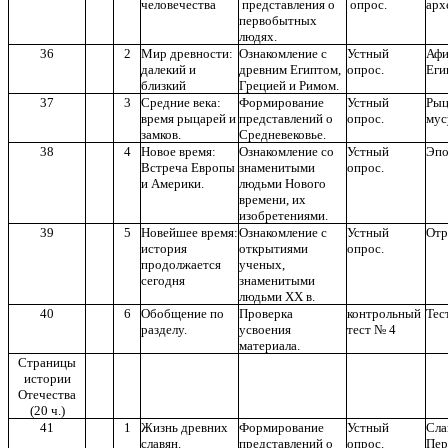
человечества
представления о
опрос.
арх
первобытных
людях.
36
2
Мир древности:
Ознакомление с
Устный
Аф
далекий и
древним Египтом,
опрос.
Еги
близкий
Грецией и Римом.
37
3
Средние века:
Формирование
Устный
Рыц
время рыцарей и
представлений о
опрос.
мус
замков.
Средневековье.
38
4
Новое время:
Ознакомление со
Устный
Эпо
Встреча Европы
знаменитыми
опрос.
и Америки.
людьми Нового
времени, их
изобретениями.
39
5
Новейшее время:
Ознакомление с
Устный
Отр
история
открытиями
опрос.
продолжается
ученых,
сегодня
знаменитыми
людьми ХХ в.
40
6
Обобщение по
Проверка
контрольный
Тес
разделу.
усвоения
тест № 4
материала.
Страницы
истории
Отечества
(20 ч.)
41
1
Жизнь древних
Формирование
Устный
Сл
славян.
представлений о
опрос.
Пер