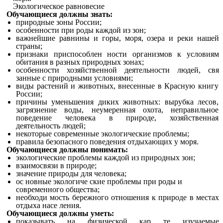
Экологическое равновесие
Обучающиеся должны знать:
природные зоны России;
особенности при роды каждой из зон;
важнейшие равнины и горы, моря, озера и реки нашей
страны;
признаки приспособлен ности организмов к условиям
обитания в разных природных зонах;
особенности хозяйственной деятельности людей, свя
занные с природными условиями;
виды растений и животных, внесенные в Красную книгу
России;
причины уменьшения диких животных: вырубка лесов,
загрязнение воды, неумеренная охота, неправильное
поведение человека в природе, хозяйственная
деятельность людей;
некоторые современные экологические проблемы;
правила безопасного поведения отдыхающих у моря.
Обучающиеся должны понимать:
экологические проблемы каждой из природных зон;
взаимосвязи в природе;
значение природы для человека;
ос новные экологиче ские проблемы при роды и
современного общества;
необходи мость бережного отношения к природе в местах
отдыха насе ления.
Обучающиеся должны уметь:
показывать на физической кар те изучаемые