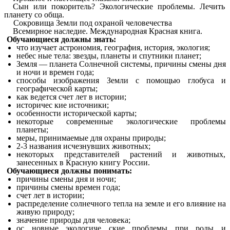
Сын или покоритель? Экологические проблемы. Лечить
планету со обща.
Сокровища Земли под охраной человечества
Всемирное наследие. Международная Красная книга.
Обучающиеся должны знать:
что изучает астрономия, география, история, экология;
небес ные тела: звезды, планеты и спутники планет;
Земля — планета Солнечной системы, причины смены дня
и ночи и времен года;
способы изображения Земли с помощью глобуса и
географической карты;
как ведется счет лет в истории;
историчес кие источники;
особенности исторической карты;
некоторые современные экологические проблемы
планеты;
меры, принимаемые для охраны природы;
2-3 названия исчезнувших животных;
некоторых представителей растений и животных,
занесенных в Красную книгу России.
Обучающиеся должны понимать:
причины смены дня и ночи;
причины смены времен года;
счет лет в истории;
распределение солнечного тепла на земле и его влияние на
живую природу;
значение природы для человека;
ос новные экологиче ские проблемы при роды и