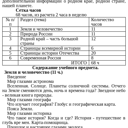
дополнительной информации о родном крае, родной стране,
нашей планете.
Сетка часов
68 часов, из расчета 2 часа в неделю
№ п/
Раздел (тема)
Количество
п
часов
1
Земля и человечество
11
2
Природа России
11
3
Родной край – часть большой
12
страны
4
Страницы всемирной истории
6
5
Страницы истории Отечества
20
6
Современная Россия
8
ИТОГО
68 ч
Содержание учебного предмета.
Земля и человечество (11 ч.)
Введение
Мир глазами астронома
Вселенная. Солнце. Планеты солнечной системы. Отчего
на Земле сменяются день, ночь и времена года? Звездное небо
- великая книга природы.
Мир глазами географа
Что изучает география? Глобус и географическая карта.
Пояса Земли.
Мир глазами историка
Что такое история? Когда и где? История - путешествие в
глубь вре мен. Карта-помощница.
Прошлое и настоящее глазами эколога