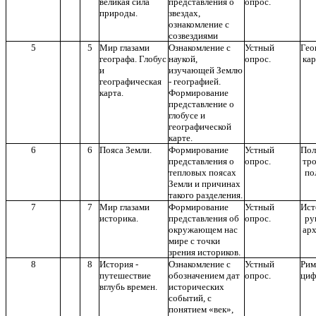
великая сила
представления о
опрос.
природы.
звездах,
ознакомление с
созвездиями
5
5
Мир глазами
Ознакомление с
Устный
Гео
географа. Глобус
наукой,
опрос.
кар
и
изучающей Землю
географическая
- географией.
карта.
Формирование
представление о
глобусе и
географической
карте.
6
6
Пояса Земли.
Формирование
Устный
По
представления о
опрос.
тр
тепловых поясах
по
Земли и причинах
такого разделения.
7
7
Мир глазами
Формирование
Устный
Ис
историка.
представления об
опрос.
ру
окружающем нас
арх
мире с точки
зрения историков.
8
8
История -
Ознакомление с
Устный
Рим
путешествие
обозначением дат
опрос.
ци
вглубь времен.
исторических
событий, с
понятием «век»,