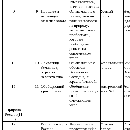
«тысячелетие»,
«летоисчисление».
9
9
Прошлое и
Ознакомление с
Устный
Не
настоящее
последствиями
опрос.
в
глазами эколога.
влияния человека
ядо
на природу,
рад
экологическими
отх
проблемами,
которые
необходимо
решать на
современном
этапе.
10
10
Сокровища
Ознакомление с
Фронтальный
Бай
Земли под
объектам
опрос.
к
охраной
Всемирного
Все
человечество.
наследия, с
н
Красной книгой.
11
11
Обобщающий
Обобщение
контрольный
Аст
урок по теме.
представлений уч-
тест № 1
ист
ся об
эко
окружающем
мире.
Природа
России (11
ч.)
12
1
Равнины и горы
Формирование
Устный
Ра
России
представлений о
опрос.
ск