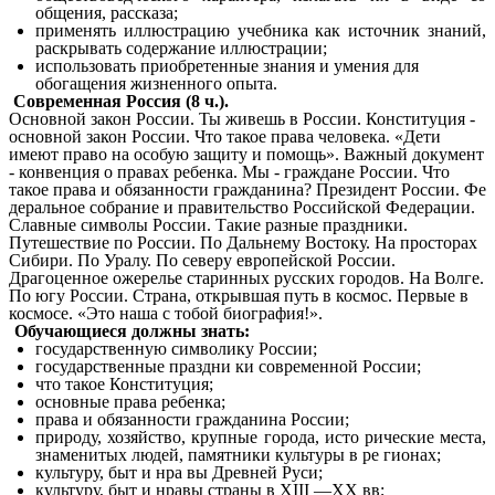
общения, рассказа;
применять иллюстрацию учебника как источник знаний,
раскрывать содержание иллюстрации;
использовать приобретенные знания и умения для
обогащения жизненного опыта.
Современная Россия (8 ч.).
Основной закон России. Ты живешь в России. Конституция -
основной закон России. Что такое права человека. «Дети
имеют право на особую защиту и помощь». Важный документ
- конвенция о правах ребенка. Мы - граждане России. Что
такое права и обязанности гражданина? Президент России. Фе
деральное собрание и правительство Российской Федерации.
Славные символы России. Такие разные праздники.
Путешествие по России. По Дальнему Востоку. На просторах
Сибири. По Уралу. По северу европейской России.
Драгоценное ожерелье старинных русских городов. На Волге.
По югу России. Страна, открывшая путь в космос. Первые в
космосе. «Это наша с тобой биография!».
Обучающиеся должны знать:
государственную символику России;
государственные праздни ки современной России;
что такое Конституция;
основные права ребенка;
права и обязанности гражданина России;
природу, хозяйство, крупные города, исто рические места,
знаменитых людей, памятники культуры в ре гионах;
культуру, быт и нра вы Древней Руси;
культуру, быт и нравы страны в XIII —XX вв;