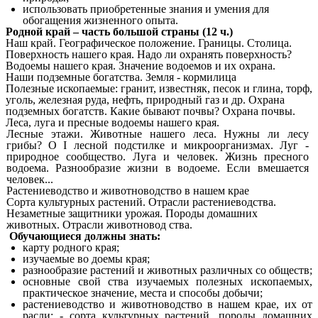
использовать приобретенные знания и умения для
обогащения жизненного опыта.
Родной край – часть большой страны (12 ч.)
Наш край. Географическое положение. Границы. Столица.
Поверхность нашего края. Надо ли охранять поверхность?
Водоемы нашего края. Значение водоемов и их охрана.
Наши подземные богатства. Земля - кормилица
Полезные ископаемые: гранит, известняк, песок и глина, торф,
уголь, железная руда, нефть, природный газ и др. Охрана
подземных богатств. Какие бывают почвы? Охрана почвы.
Леса, луга и пресные водоемы нашего края.
Лесные этажи. Животные нашего леса. Нужны ли лесу
грибы? О I лесной подстилке и микроорганизмах. Луг -
природное сообщество. Луга и человек. Жизнь пресного
водоема. Разнообразие жизни в водоеме. Если вмешается
человек...
Растениеводство и животноводство в нашем крае
Сорта культурных растений. Отрасли растениеводства.
Незаметные защитники урожая. Породы домашних
животных. Отрасли животновод ства.
Обучающиеся должны знать:
карту родного края;
изучаемые во доемы края;
разнообразие растений и животных различных со обществ;
основные свой ства изучаемых полезных ископаемых,
практическое значение, места и способы добычи;
растениеводство и животноводство в нашем крае, их от
расли; - сорта культурных растений, породы домашних