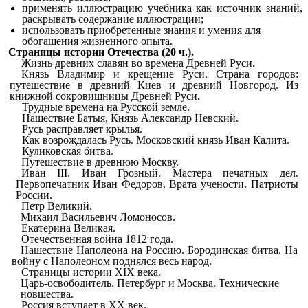
применять иллюстрацию учебника как источник знаний,
раскрывать содержание иллюстрации;
использовать приобретенные знания и умения для
обогащения жизненного опыта.
Страницы истории Отечества (20 ч.).
Жизнь древних славян во времена Древней Руси.
Князь Владимир и крещение Руси. Страна городов:
путешествие в древний Киев и древний Новгород. Из
книжной сокровищницы Древней Руси.
Трудные времена на Русской земле.
Нашествие Батыя, Князь Александр Невский.
Русь расправляет крылья.
Как возрождалась Русь. Московский князь Иван Калита.
Куликовская битва.
Путешествие в древнюю Москву.
Иван III. Иван Грозный. Мастера печатных дел.
Первопечатник Иван Федоров. Врата учености. Патриоты
России.
Петр Великий.
Михаил Васильевич Ломоносов.
Екатерина Великая.
Отечественная война 1812 года.
Нашествие Наполеона на Россию. Бородинская битва. На
войну с Наполеоном поднялся весь народ.
Страницы истории XIX века.
Царь-освободитель. Петербург и Москва. Технические
новшества.
Россия вступает в XX век.