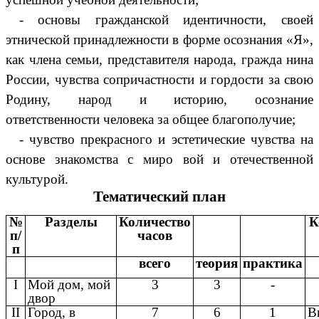
- основы гражданской идентичности, своей
этнической принадлежности в форме осознания «Я»,
как члена семьи, представителя народа, гражда нина
России, чувства сопричастности и гордости за свою
Родину, народ и историю, осознание
ответственности человека за общее благополучие;
- чувство прекрасного и эстетические чувства на
основе знакомства с миро вой и отечественной
культурой.
Тематический план
№
Разделы
Количество
К
п/
часов
п
всего
теория
практика
I
Мой дом, мой
3
3
-
двор
II
Город, в
7
6
1
В