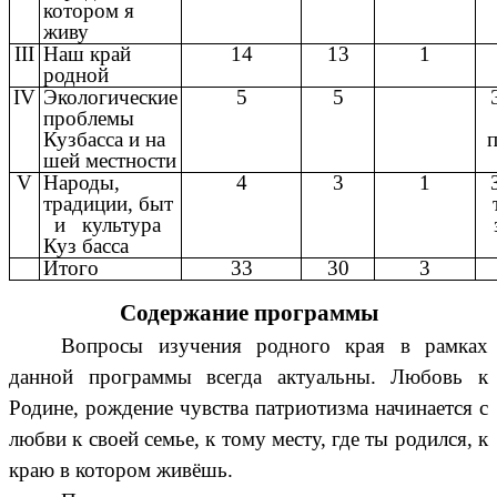
котором я
живу
III
Наш край
14
13
1
родной
IV
Экологические
5
5
проблемы
Кузбасса и на
п
шей местности
V
Народы,
4
3
1
традиции, быт
и культура
Куз басса
Итого
33
30
3
Содержание программы
Вопросы изучения родного края в рамках
данной программы всегда актуальны. Любовь к
Родине, рождение чувства патриотизма начинается с
любви к своей семье, к тому месту, где ты родился, к
краю в котором живёшь.