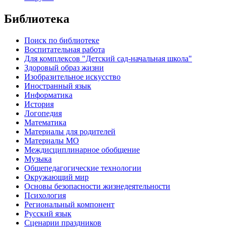
Библиотека
Поиск по библиотеке
Воспитательная работа
Для комплексов "Детский сад-начальная школа"
Здоровый образ жизни
Изобразительное искусство
Иностранный язык
Информатика
История
Логопедия
Математика
Материалы для родителей
Материалы МО
Междисциплинарное обобщение
Музыка
Общепедагогические технологии
Окружающий мир
Основы безопасности жизнедеятельности
Психология
Региональный компонент
Русский язык
Сценарии праздников