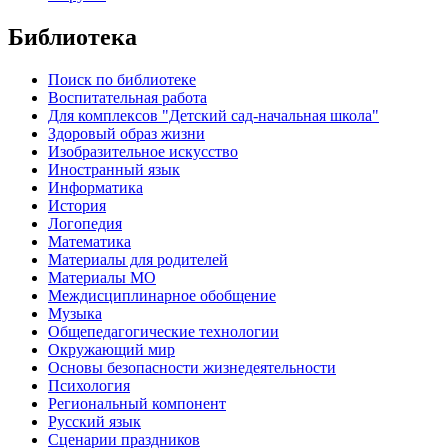
Библиотека
Поиск по библиотеке
Воспитательная работа
Для комплексов "Детский сад-начальная школа"
Здоровый образ жизни
Изобразительное искусство
Иностранный язык
Информатика
История
Логопедия
Математика
Материалы для родителей
Материалы МО
Междисциплинарное обобщение
Музыка
Общепедагогические технологии
Окружающий мир
Основы безопасности жизнедеятельности
Психология
Региональный компонент
Русский язык
Сценарии праздников