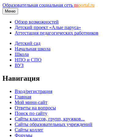
Образовательная социальная сеть
ns
portal.ru
Меню
Обзор возможностей
Детский проект «Алые паруса»
Аттестация педагогических работников
Детский сад
Начальная школа
Школа
НПО и СПО
ВУЗ
Навигация
Вход/регистрация
Главная
Мой мини-сайт
Ответы на вопросы
Поиск по сайту
Сайты классов, групп, кружков...
Сайты образовательных учреждений
Сайты коллег
Форумы