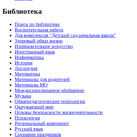
Библиотека
Поиск по библиотеке
Воспитательная работа
Для комплексов "Детский сад-начальная школа"
Здоровый образ жизни
Изобразительное искусство
Иностранный язык
Информатика
История
Логопедия
Математика
Материалы для родителей
Материалы МО
Междисциплинарное обобщение
Музыка
Общепедагогические технологии
Окружающий мир
Основы безопасности жизнедеятельности
Психология
Региональный компонент
Русский язык
Сценарии праздников