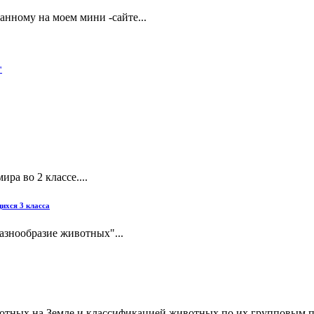
анному на моем мини -сайте...
"
ра во 2 классе....
ихся 3 класса
азнообразие животных"...
ивотных на Земле и классификацией животных по их групповым 