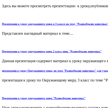
Здесь вы можете просмотреть презенттацию к уроку,опубликов
Презентация к уроку окружающего мира в 3 классе на тему "Разнообразие животных
Представлен наглядный материал к теме....
Презентация к уроку окружающего мира 2 класс пнш. "Разнообразие животных"
Данная презентация содержит материал к уроку окружающего ми
презентация к уроку Окружающего мира, по теме "Разнообразие животных" для учащ
презентация к уроку по Окружающему миру, 3 класс по теме "Р
Презентация к уроку окружающего мира "Разнообразие животных"
Цель урока:познакомить с разнообразием видового состава ж