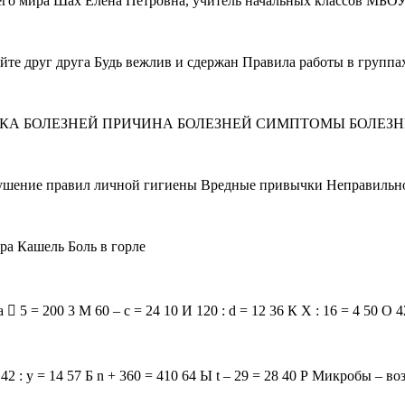
о мира Шах Елена Петровна, учитель начальных классов МБОУ
те друг друга Будь вежлив и сдержан Правила работы в группа
ИЛАКТИКА БОЛЕЗНЕЙ ПРИЧИНА БОЛЕЗНЕЙ СИМПТОМЫ БОЛЕ
ушение правил личной гигиены Вредные привычки Неправильн
ра Кашель Боль в горле
 = 200 3 М 60 – с = 24 10 И 120 : d = 12 36 К Х : 16 = 4 50 О 42 :
 О 42 : y = 14 57 Б n + 360 = 410 64 Ы t – 29 = 28 40 Р Микробы – 