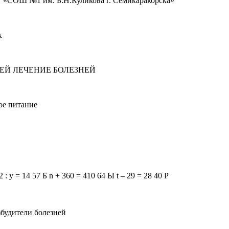
 «СОШ №1 им. Б.Н.Куликова г. Семикаракорска»
х
ЗНЕЙ ЛЕЧЕНИЕ БОЛЕЗНЕЙ
ое питание
 y = 14 57 Б n + 360 = 410 64 Ы t – 29 = 28 40 Р
возбудители болезней