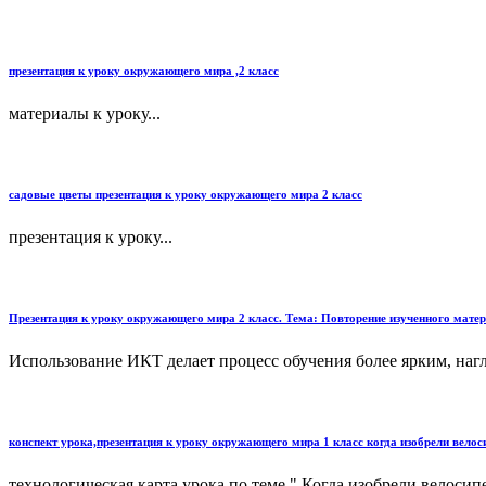
презентация к уроку окружающего мира ,2 класс
материалы к уроку...
садовые цветы презентация к уроку окружающего мира 2 класс
презентация к уроку...
Презентация к уроку окружающего мира 2 класс. Тема: Повторение изученного матер
Использование ИКТ делает процесс обучения более ярким, нагл
конспект урока,презентация к уроку окружающего мира 1 класс когда изобрели велос
технологическая карта урока по теме " Когда изобрели велосипед