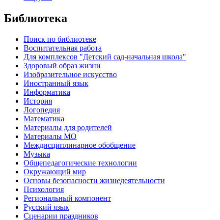
Библиотека
Поиск по библиотеке
Воспитательная работа
Для комплексов "Детский сад-начальная школа"
Здоровый образ жизни
Изобразительное искусство
Иностранный язык
Информатика
История
Логопедия
Математика
Материалы для родителей
Материалы МО
Междисциплинарное обобщение
Музыка
Общепедагогические технологии
Окружающий мир
Основы безопасности жизнедеятельности
Психология
Региональный компонент
Русский язык
Сценарии праздников