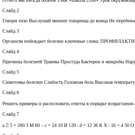
Отчего мы иногда болеем УМК «Школа 2100» Урок окружающег
Слайд 2
Говори тихо Выслушай мнение товарища до конца Не перебивай
Слайд 3
Организм побеждает болезни ключевые слова: ПРОФ
Слайд 4
Причины болезней Травмы Простуда Бактерии и микробы Нар
Слайд 5
Симптомы болезни Слабость Головная боль Высокая температу
Слайд 6
Решить примеры и расположить ответы в порядке возрастания а  5
Слайд 7
а  5 = 200 3 М 60 – с = 24 10 И 120 : d = 12 36 К Х : 16 = 4 50