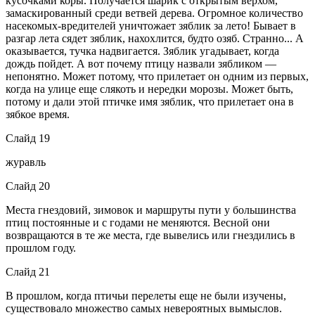
кусочками коры. Получается шарик с открытым верхом,
замаскированный среди ветвей дерева. Огромное количество
насекомых-вредителей уничтожает зяблик за лето! Бывает в
разгар лета сядет зяблик, нахохлится, будто озяб. Странно... А
оказывается, тучка надвигается. Зяблик угадывает, когда
дождь пойдет. А вот почему птицу назвали зябликом —
непонятно. Может потому, что прилетает он одним из первых,
когда на улице еще слякоть и нередки морозы. Может быть,
потому и дали этой птичке имя зяблик, что прилетает она в
зябкое время.
Слайд 19
журавль
Слайд 20
Места гнездовий, зимовок и маршруты пути у большинства
птиц постоянные и с годами не меняются. Весной они
возвращаются в те же места, где вывелись или гнездились в
прошлом году.
Слайд 21
В прошлом, когда птичьи перелеты еще не были изучены,
существовало множество самых невероятных вымыслов.