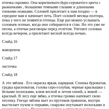
птичка скромно. Она коричневато-буро-сероватого цвета с
рыжинками , большими темными глазами и длинными
тонкими ножками. Соловей прилетает к нам поздно — в
середине мая и начинает петь. Поет соловей месяца полтора,
пока у него не появятся птенцы. Еще раз можно услышать
соловьев осенью, когда они собираются в стаи. Но это уже не
песни, а птичьи разговоры перед отлетом. Улетают соловьи
всегда вечером, а прилетают весной всегда ночью.
Слайд 16
жаворонок
Слайд 17
ласточка
Слайд 18
А это зяблик . Его окраска яркая, нарядная. Спинка буроватая,
грудка красноватая, голова серо-голубая, черные крылышки с
белыми полосками, клюв весной и летом синий, а зимой —
красный. В лесу еще зябко, а птичка громко напевает свою
песенку. Гнездо зяблик вьет из прутиков-травинок, внутри
выстилает пухом и перьями, снаружи опутывает волосками и