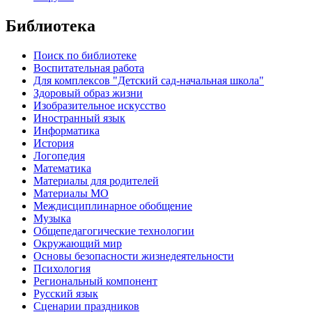
Библиотека
Поиск по библиотеке
Воспитательная работа
Для комплексов "Детский сад-начальная школа"
Здоровый образ жизни
Изобразительное искусство
Иностранный язык
Информатика
История
Логопедия
Математика
Материалы для родителей
Материалы МО
Междисциплинарное обобщение
Музыка
Общепедагогические технологии
Окружающий мир
Основы безопасности жизнедеятельности
Психология
Региональный компонент
Русский язык
Сценарии праздников