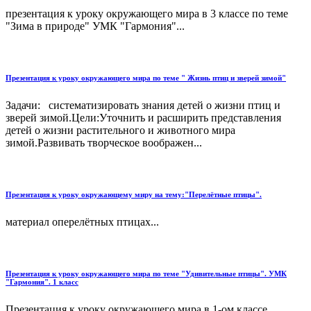
презентация к уроку окружающего мира в 3 классе по теме
"Зима в природе" УМК "Гармония"...
Презентация к уроку окружающего мира по теме " Жизнь птиц и зверей зимой"
Задачи: систематизировать знания детей о жизни птиц и
зверей зимой.Цели:Уточнить и расширить представления
детей о жизни растительного и животного мира
зимой.Развивать творческое воображен...
Презентация к уроку окружающему миру на тему:"Перелётные птицы".
материал оперелётных птицах...
Презентация к уроку окружающего мира по теме "Удивительные птицы". УМК
"Гармония". 1 класс
Презентация к уроку окружающего мира в 1-ом классе