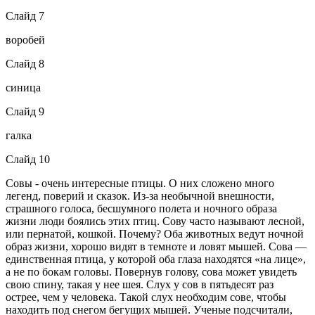
Слайд 7
воробей
Слайд 8
синица
Слайд 9
галка
Слайд 10
Совы - очень интересные птицы. О них сложено много
легенд, поверий и сказок. Из-за необычной внешности,
страшного голоса, бесшумного полета и ночного образа
жизни люди боялись этих птиц. Сову часто называют лесной,
или пернатой, кошкой. Почему? Оба животных ведут ночной
образ жизни, хорошо видят в темноте и ловят мышей. Сова —
единственная птица, у которой оба глаза находятся «на лице»,
а не по бокам головы. Повернув голову, сова может увидеть
свою спину, такая у нее шея. Слух у сов в пятьдесят раз
острее, чем у человека. Такой слух необходим сове, чтобы
находить под снегом бегущих мышей. Ученые подсчитали,