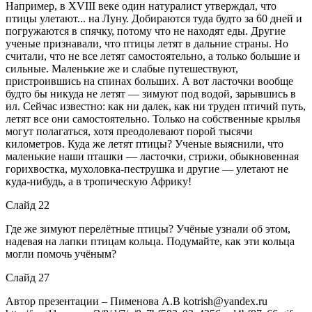
Например, в XVIII веке один натуралист утверждал, что
птицы улетают... на Луну. Добираются туда будто за 60 дней и
погружаются в спячку, потому что не находят еды. Другие
ученые признавали, что птицы летят в дальние страны. Но
считали, что не все летят самостоятельно, а только большие и
сильные. Маленькие же и слабые путешествуют,
пристроившись на спинах больших. А вот ласточки вообще
будто бы никуда не летят — зимуют под водой, зарывшись в
ил. Сейчас известно: как ни далек, как ни труден птичий путь,
летят все они самостоятельно. Только на собственные крылья
могут полагаться, хотя преодолевают порой тысячи
километров. Куда же летят птицы? Ученые выяснили, что
маленькие наши пташки — ласточки, стрижи, обыкновенная
горихвостка, мухоловка-пеструшка и другие — улетают не
куда-нибудь, а в тропическую Африку!
Слайд 22
Где же зимуют перелётные птицы? Учёные узнали об этом,
надевая на лапки птицам кольца. Подумайте, как эти кольца
могли помочь учёным?
Слайд 27
Автор презентации – Пименова А.В kotrish@yandex.ru