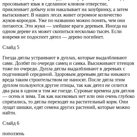
просовывает язык в сделанное клювом отверстие,
приклеивает добычу или накалывает на зазубринку, а затем
вытаскивает. В наших лесах живет огромное количество
жуков-короедов. Уже по названию можно понять, чем они
питаются. Эти жуки — злейшие враги деревьев. Иногда на
одном дереве их может скопиться несколько тысяч. Если
вовремя не подоспеет дятел — дерево погибнет.
Слайд 5
Гнезда дятлы устраивают в дуплах, которые выдалбливают
сами. Долбят по очереди самец и самка. Высиживают птенцов
тоже по очереди. Дупла дятлы выдалбливают в деревьях с
подгнившей серединой. Здоровым деревьям дятлы никакого
вреда таким строительством не наносят. После дятла этим
дуплом пользуются другие птицы, так как дятел не селится
два раза в одном и том же гнезде. Суровые времена для дятлов
— осень и зима. Так как насекомых нет или они очень глубоко
спрятались, то дятлы переходят на растительный корм. Они
лущат шишки, едят семена других растений, которые можно
найти.
Слайд 6
поползень