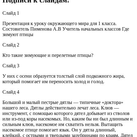
Слайд 1
Презентация к уроку окружающего мира для 1 класса.
Состовитель Пименова А.В Учитель начальных классов Где
зимуют птицы
Слайд 2
Кто такие зимующие и перелетные птицы?
Слайд 3
У них с осени образуется толстый слой подкожного жира,
который помогает им переносить холод и голод.
Слайд 4
Большой и малый пестрые дятлы — типичные «доктора»
нашего леса. Дятлы действительно лечат леса. Клюв —
инструмент, с помощью которого дятел добывает из стволов
или из-под коры насекомых. Но, каким бы ни был длинным и
сильным клюв, насекомое им схватить нельзя. Вытащить
насекомое птице помогает язык. Он у дятла длинный,
клейкий, с острыми и твердыми зазубринами по краям. Дятел