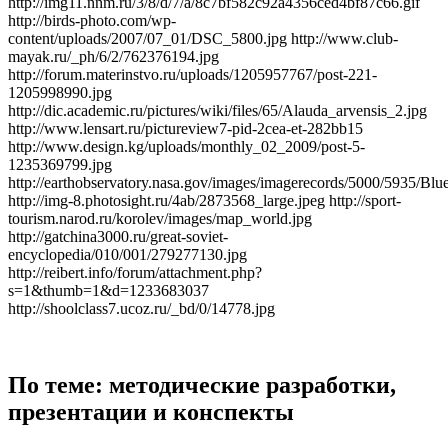
http://img11.nnm.ru/3/8/d/7/a/8c7bf582c92a4356ced4bf87c66.gif
http://birds-photo.com/wp-
content/uploads/2007/07_01/DSC_5800.jpg http://www.club-
mayak.ru/_ph/6/2/762376194.jpg
http://forum.materinstvo.ru/uploads/1205957767/post-221-
1205998990.jpg
http://dic.academic.ru/pictures/wiki/files/65/Alauda_arvensis_2.jpg
http://www.lensart.ru/pictureview7-pid-2cea-et-282bb15
http://www.design.kg/uploads/monthly_02_2009/post-5-
1235369799.jpg
http://earthobservatory.nasa.gov/images/imagerecords/5000/5935/Blu
http://img-8.photosight.ru/4ab/2873568_large.jpeg http://sport-
tourism.narod.ru/korolev/images/map_world.jpg
http://gatchina3000.ru/great-soviet-
encyclopedia/010/001/279277130.jpg
http://reibert.info/forum/attachment.php?
s=1&thumb=1&d=1233683037
http://shoolclass7.ucoz.ru/_bd/0/14778.jpg
По теме: методические разработки,
презентации и конспекты