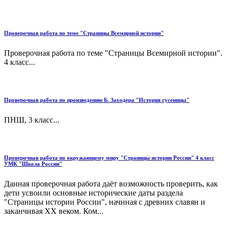
Проверочная работа по теме "Страницы Всемирной истории"
Проверочная работа по теме "Страницы Всемирной истории".
4 класс...
Проверочная работа по произведению Б. Заходера "История гусеницы"
ПНШ, 3 класс...
Проверочная работа по окружающему миру "Страницы истории России" 4 класс
УМК "Школа России"
Данная проверочная работа даёт возможность проверить, как
дети усвоили основные исторические даты раздела
"Страницы истории России", начиная с древних славян и
заканчивая XX веком. Ком...