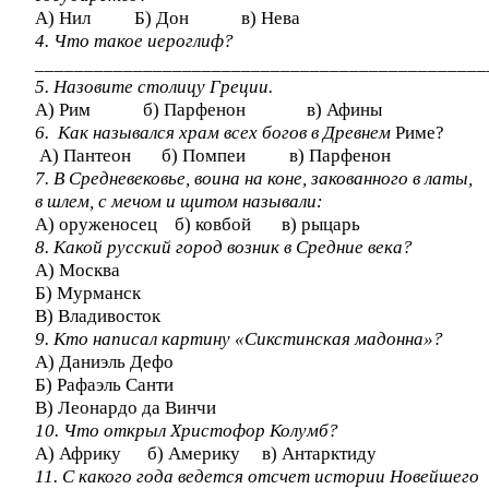
А) Нил Б) Дон в) Нева
4. Что такое иероглиф?
______________________________________________
5. Назовите столицу Греции.
А) Рим б) Парфенон в) Афины
6. Как назывался храм всех богов в Древнем
Риме?
А) Пантеон б) Помпеи в) Парфенон
7. В Средневековье, воина на коне, закованного в латы,
в шлем, с мечом и щитом называли:
А) оруженосец б) ковбой в) рыцарь
8. Какой русский город возник в Средние века?
А) Москва
Б) Мурманск
В) Владивосток
9. Кто написал картину «Сикстинская мадонна»?
А) Даниэль Дефо
Б) Рафаэль Санти
В) Леонардо да Винчи
10. Что открыл Христофор Колумб?
А) Африку б) Америку в) Антарктиду
11. С какого года ведется отсчет истории Новейшего