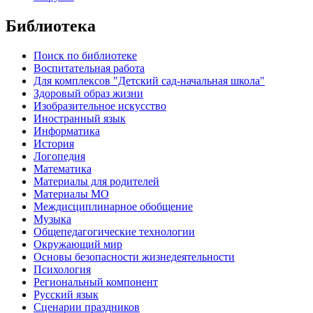
Библиотека
Поиск по библиотеке
Воспитательная работа
Для комплексов "Детский сад-начальная школа"
Здоровый образ жизни
Изобразительное искусство
Иностранный язык
Информатика
История
Логопедия
Математика
Материалы для родителей
Материалы МО
Междисциплинарное обобщение
Музыка
Общепедагогические технологии
Окружающий мир
Основы безопасности жизнедеятельности
Психология
Региональный компонент
Русский язык
Сценарии праздников