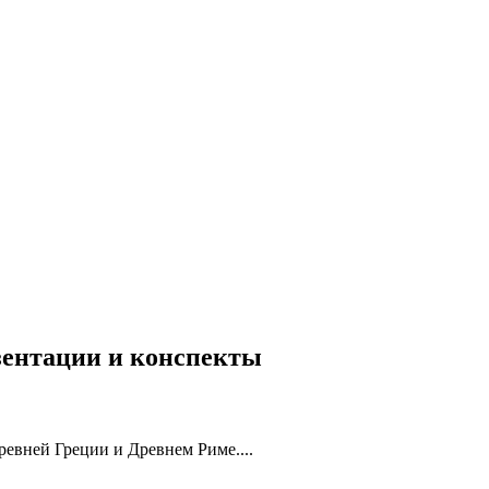
езентации и конспекты
евней Греции и Древнем Риме....