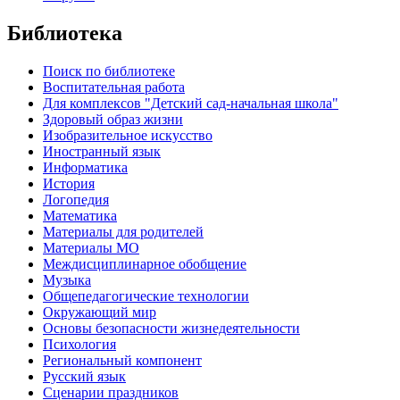
Библиотека
Поиск по библиотеке
Воспитательная работа
Для комплексов "Детский сад-начальная школа"
Здоровый образ жизни
Изобразительное искусство
Иностранный язык
Информатика
История
Логопедия
Математика
Материалы для родителей
Материалы МО
Междисциплинарное обобщение
Музыка
Общепедагогические технологии
Окружающий мир
Основы безопасности жизнедеятельности
Психология
Региональный компонент
Русский язык
Сценарии праздников