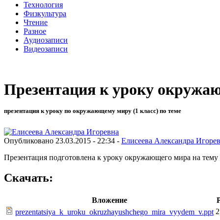
Технология
Физкультура
Чтение
Разное
Аудиозаписи
Видеозаписи
Презентация к уроку окружаю
презентация к уроку по окружающему миру (1 класс) по теме
Опубликовано 23.03.2015 - 22:34 -
Елисеева Александра Игоре
Презентация подготовлена к уроку окружающего мира на тему 
Скачать:
Вложение
2
prezentatsiya_k_uroku_okruzhayushchego_mira_vyydem_v.ppt