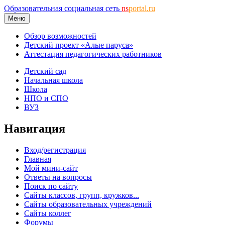
Образовательная социальная сеть
ns
portal.ru
Меню
Обзор возможностей
Детский проект «Алые паруса»
Аттестация педагогических работников
Детский сад
Начальная школа
Школа
НПО и СПО
ВУЗ
Навигация
Вход/регистрация
Главная
Мой мини-сайт
Ответы на вопросы
Поиск по сайту
Сайты классов, групп, кружков...
Сайты образовательных учреждений
Сайты коллег
Форумы