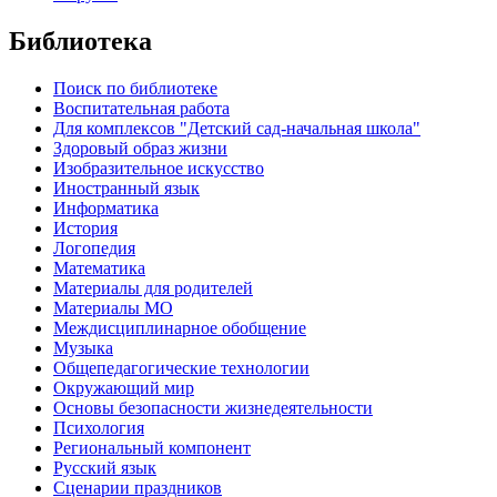
Библиотека
Поиск по библиотеке
Воспитательная работа
Для комплексов "Детский сад-начальная школа"
Здоровый образ жизни
Изобразительное искусство
Иностранный язык
Информатика
История
Логопедия
Математика
Материалы для родителей
Материалы МО
Междисциплинарное обобщение
Музыка
Общепедагогические технологии
Окружающий мир
Основы безопасности жизнедеятельности
Психология
Региональный компонент
Русский язык
Сценарии праздников