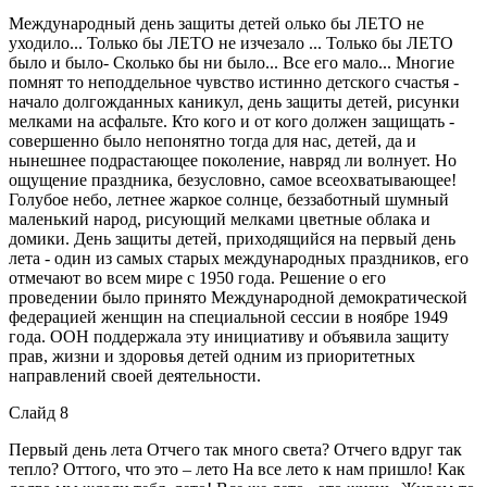
Международный день защиты детей олько бы ЛЕТО не
уходило... Только бы ЛЕТО не изчезало ... Только бы ЛЕТО
было и было- Сколько бы ни было... Все его мало... Многие
помнят то неподдельное чувство истинно детского счастья -
начало долгожданных каникул, день защиты детей, рисунки
мелками на асфальте. Кто кого и от кого должен защищать -
совершенно было непонятно тогда для нас, детей, да и
нынешнее подрастающее поколение, навряд ли волнует. Но
ощущение праздника, безусловно, самое всеохватывающее!
Голубое небо, летнее жаркое солнце, беззаботный шумный
маленький народ, рисующий мелками цветные облака и
домики. День защиты детей, приходящийся на первый день
лета - один из самых старых международных праздников, его
отмечают во всем мире с 1950 года. Решение о его
проведении было принято Международной демократической
федерацией женщин на специальной сессии в ноябре 1949
года. ООН поддержала эту инициативу и объявила защиту
прав, жизни и здоровья детей одним из приоритетных
направлений своей деятельности.
Слайд 8
Первый день лета Отчего так много света? Отчего вдруг так
тепло? Оттого, что это – лето На все лето к нам пришло! Как