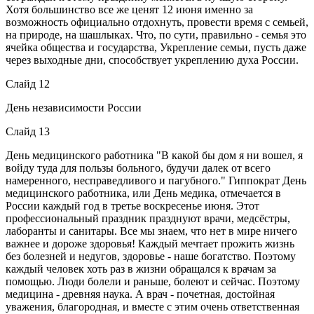
Хотя большинство все же ценят 12 июня именно за
возможность официально отдохнуть, провести время с семьей,
на природе, на шашлыках. Что, по сути, правильно - семья это
ячейка общества и государства, Укрепление семьи, пусть даже
через выходные дни, способствует укреплению духа России.
Слайд 12
День независимости России
Слайд 13
День медицинского работника "В какой бы дом я ни вошел, я
войду туда для пользы больного, будучи далек от всего
намеренного, несправедливого и пагубного." Гиппократ День
медицинского работника, или День медика, отмечается в
России каждый год в третье воскресенье июня. Этот
профессиональный праздник празднуют врачи, медсёстры,
лаборанты и санитары. Все мы знаем, что нет в мире ничего
важнее и дороже здоровья! Каждый мечтает прожить жизнь
без болезней и недугов, здоровье - наше богатство. Поэтому
каждый человек хоть раз в жизни обращался к врачам за
помощью. Люди болели и раньше, болеют и сейчас. Поэтому
медицина - древняя наука. А врач - почетная, достойная
уважения, благородная, и вместе с этим очень ответственная