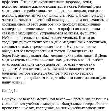
прфессия . Эти люди охраняют наше здоровье, лечат,
помогают новым жизням появиться на свет. Рабочий день
медицинского работника - это общение с людьми, оказание
помощи, причем зачастую психологической. Люди приходят
часто не только за врачебной помощью, но и за пониманием и
состраданием. В этот день обычно проходят праздничные
концерты, посвященные всем, чья профессия так или иначе
связана с медициной, устраиваются банкеты, фуршеты.
Небольшие теплые застолья коллег медиков. Кто-то по
традиции рисует стенгазеты к дню медицинских работников,
сочиняет стихи, переделывает песни. Ну и конечно, не
обходится без поздравлений и тостов. Редакция сайта
SuperTosty поздравляет Вас, медицинские работники! В День
медика очень хочется пожелать вам успехов в вашей работе,
от которой зависит самое дорогое, что есть у человека, —
здоровье. А также пожелать вам найти панацею от тех
болезней, которые все еще беспрепятственно терзают
человечество, и добиться того, чтобы они навсегда покинули
нашу жизнь .
Слайд 14
Выпускные вечера Выпускной вечер — церемония, связанная
с окончанием учебного заведения. Выпускные вечера обычно
проводят в школах, колледжах, высших учебных заведениях.