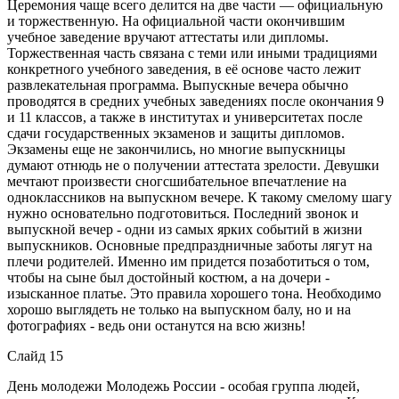
Церемония чаще всего делится на две части — официальную
и торжественную. На официальной части окончившим
учебное заведение вручают аттестаты или дипломы.
Торжественная часть связана с теми или иными традициями
конкретного учебного заведения, в её основе часто лежит
развлекательная программа. Выпускные вечера обычно
проводятся в средних учебных заведениях после окончания 9
и 11 классов, а также в институтах и университетах после
сдачи государственных экзаменов и защиты дипломов.
Экзамены еще не закончились, но многие выпускницы
думают отнюдь не о получении аттестата зрелости. Девушки
мечтают произвести сногсшибательное впечатление на
одноклассников на выпускном вечере. К такому смелому шагу
нужно основательно подготовиться. Последний звонок и
выпускной вечер - одни из самых ярких событий в жизни
выпускников. Основные предпраздничные заботы лягут на
плечи родителей. Именно им придется позаботиться о том,
чтобы на сыне был достойный костюм, а на дочери -
изысканное платье. Это правила хорошего тона. Необходимо
хорошо выглядеть не только на выпускном балу, но и на
фотографиях - ведь они останутся на всю жизнь!
Слайд 15
День молодежи Молодежь России - особая группа людей,