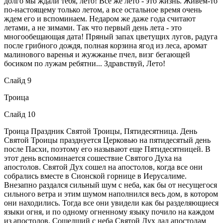
долго мы ждали тебя, лето! Все же лето - это жизнь. Живем-то
по-настоящему только летом, а все остальное время очень
ждем его и вспоминаем. Недаром же даже года считают
летами, а не зимами. Так что первый день лета - это
многообещающая дата! Пряный запах цветущих лугов, радуга
после грибного дождя, полная корзина ягод из леса, аромат
малинового варенья и жужжанье пчел, визг бегающей
босиком по лужам ребятни... Здравствуй, Лето!
Слайд 9
Троица
Слайд 10
Троица Праздник Святой Троицы, Пятидесятница. День
Святой Троицы празднуется Церковью на пятидесятый день
после Пасхи, поэтому его называют еще Пятидесятницей. В
этот день вспоминается сошествие Святого Духа на
апостолов. Святой Дух сошел на апостолов, когда все они
собрались вместе в Сионской горнице в Иерусалиме.
Внезапно раздался сильный шум с неба, как бы от несущегося
сильного ветра и этим шумом наполнился весь дом, в котором
они находились. Тогда все они увидели как бы разделяющиеся
языки огня, и по одному огненному языку почило на каждом
из апостолов. Сошедший с неба Святой Дух дал апостолам