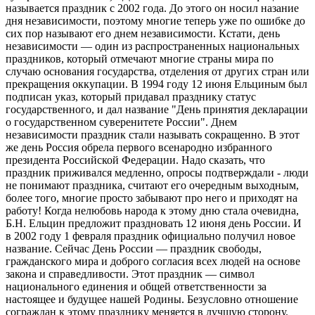
называется праздник с 2002 года. До этого он носил назание
дня независимости, поэтому многие теперь уже по ошибке до
сих пор называют его днем независимости. Кстати, день
независимости — один из распространенных национальных
праздников, который отмечают многие страны мира по
случаю основания государства, отделения от других стран или
прекращения оккупации. В 1994 году 12 июня Ельциным был
подписан указ, который придавал празднику статус
государственного, и дал название "День принятия декларации
о государственном суверенитете России". Днем
независимости праздник стали называть сокращенно. В этот
же день Россия обрела первого всенародно избранного
президента Российской Федерации. Надо сказать, что
праздник приживался медленно, опросы подтверждали - люди
не понимают праздника, считают его очередным выходным,
более того, многие просто забывают про него и приходят на
работу! Когда нелюбовь народа к этому дню стала очевидна,
Б.Н. Ельцин предложит праздновать 12 июня день России. И
в 2002 году 1 февраля праздник официально получил новое
название. Сейчас День России — праздник свободы,
гражданского мира и доброго согласия всех людей на основе
закона и справедливости. Этот праздник — символ
национального единения и общей ответственности за
настоящее и будущее нашей Родины. Безусловно отношение
сограждан к этому празднику меняется в лучшую сторону.