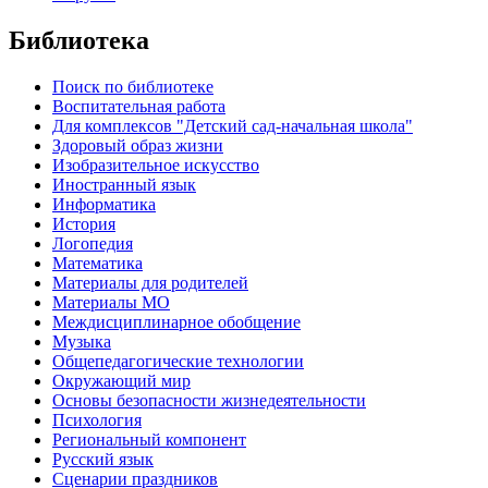
Библиотека
Поиск по библиотеке
Воспитательная работа
Для комплексов "Детский сад-начальная школа"
Здоровый образ жизни
Изобразительное искусство
Иностранный язык
Информатика
История
Логопедия
Математика
Материалы для родителей
Материалы МО
Междисциплинарное обобщение
Музыка
Общепедагогические технологии
Окружающий мир
Основы безопасности жизнедеятельности
Психология
Региональный компонент
Русский язык
Сценарии праздников