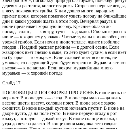
хлеборостом », поскольку природа благоухает, повсюду цветут
деревья и растения, колосится рожь. Созревают первые ягоды,
в лесу появляются грибы. К нам дошло много народных
примет июня, которые помогают узнать погоду на ближайшие
дни и какой урожай ждать в этом году. Вечерняя радуга в
июне предвещает хорошую погоду. Красные облака до
восхода солнца — к ветру, тучи — к дождю. Обильные росы в
июне — к хорошему урожаю. Частые туманы в июне обещают
урожай грибов. Если ночи в июне теплые, ждите изобилие
плодов . Поздний расцвет рябины — к долгой осени. Если
жаворонок вьет гнездо в ямке, то лето будет сухим, а если вьет
на бугорке — то мокрым. Если соловей поет всю ночь, не
умолкая, то следующий день будет ветреным. Журавли летают
высоко — к ненастью. Если вокруг муравейника много
муравьев — к хорошей погоде.
Слайд 17
ПОСЛОВИЦЫ И ПОГОВОРКИ ПРО ИЮНЬ В июне день не
меркнет. В июне день — с год. В июне еды мало — да жить
весело: цветы цветут, соловьи поют. В июне заря с зарею
сходится. В июне каждый кустик ночевать пустит. В июне на
дворе пусто, да на поле густо. В июне первую ягоду в рот
кладут, а вторую — домой несут. В июне солнце высоко, с
утра до вечера далеко. В конце июня макушка лета глядит
через прясла. Июнь, в закрома дунь: нет ли жита по углам