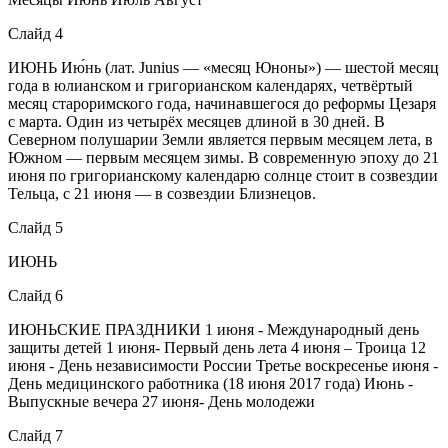
Слайд 4
ИЮНЬ Ию́нь (лат. Junius — «месяц Юноны») — шестой месяц
года в юлианском и григорианском календарях, четвёртый
месяц староримского года, начинавшегося до реформы Цезаря
с марта. Один из четырёх месяцев длиной в 30 дней. В
Северном полушарии Земли является первым месяцем лета, в
Южном — первым месяцем зимы. В современную эпоху до 21
июня по григорианскому календарю солнце стоит в созвездии
Тельца, с 21 июня — в созвездии Близнецов.
Слайд 5
ИЮНЬ
Слайд 6
ИЮНЬСКИЕ ПРАЗДНИКИ 1 июня - Международный день
защиты детей 1 июня- Первый день лета 4 июня – Троица 12
июня - День независимости России Третье воскресенье июня -
День медицинского работника (18 июня 2017 года) Июнь -
Выпускные вечера 27 июня- День молодежи
Слайд 7