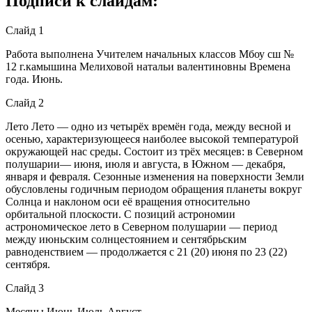
Подписи к слайдам:
Слайд 1
Работа выполнена Учителем начальных классов Мбоу сш №
12 г.камышина Мелиховой натальи валентиновны Времена
года. Июнь.
Слайд 2
Лето Лето — одно из четырёх времён года, между весной и
осенью, характеризующееся наиболее высокой температурой
окружающей нас среды. Состоит из трёх месяцев: в Северном
полушарии— июня, июля и августа, в Южном — декабря,
января и февраля. Сезонные изменения на поверхности Земли
обусловлены годичным периодом обращения планеты вокруг
Солнца и наклоном оси её вращения относительно
орбитальной плоскости. С позиций астрономии
астрономическое лето в Северном полушарии — период
между июньским солнцестоянием и сентябрьским
равноденствием — продолжается с 21 (20) июня по 23 (22)
сентября.
Слайд 3
Месяцы Июнь Июль Август