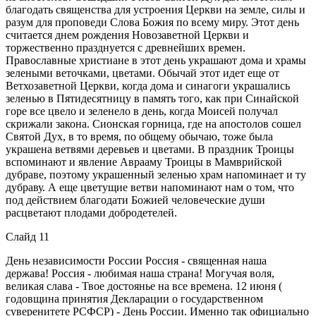
благодать священства для устроения Церкви на земле, силы и
разум для проповеди Слова Божия по всему миру. Этот день
считается днем рождения Новозаветной Церкви и
торжественно празднуется с древнейших времен.
Православные христиане в этот день украшают дома и храмы
зелеными веточками, цветами. Обычай этот идет еще от
Ветхозаветной Церкви, когда дома и синагоги украшались
зеленью в Пятидесятницу в память того, как при Синайской
горе все цвело и зеленело в день, когда Моисей получал
скрижали закона. Сионская горница, где на апостолов сошел
Святой Дух, в то время, по общему обычаю, тоже была
украшена ветвями деревьев и цветами. В праздник Троицы
вспоминают и явление Аврааму Троицы в Мамврийской
дубраве, поэтому украшенный зеленью храм напоминает и ту
дубраву. А еще цветущие ветви напоминают нам о том, что
под действием благодати Божией человеческие души
расцветают плодами добродетелей.
Слайд 11
День независимости России Россия - священная наша
держава! Россия - любимая наша страна! Могучая воля,
великая слава - Твое достоянье на все времена. 12 июня (
годовщина принятия Декларации о государственном
суверенитете РСФСР) - День России. Именно так официально