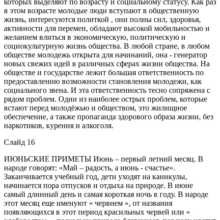
которых выделяют по возрасту и социальному статусу. Как раз
в этом возрасте молодые люди вступают в общественную
жизнь, интересуются политкой , они полны сил, здоровья,
активности для перемен, обладают высокой мобильностью и
желанием влиться в экономическую, политическую и
социокультурную жизнь общества. В любой стране, в любом
обществе молодежь открыта для начинаний, она - генератор
новых свежих идей в различных сферах жизни общества. На
обществе и государстве лежит большая ответственность по
предоставлению возможности становления молодежи, как
социального звена. И эта ответственность тесно сопряжена с
рядом проблем. Одни из наиболее острых проблем, которые
встают перед молодёжью и обществом, это жилищное
обеспечение, а также пропаганда здорового образа жизни, без
наркотиков, курения и алкоголя.
Слайд 16
ИЮНЬСКИЕ ПРИМЕТЫ Июнь – первый летний месяц. В
народе говорят: «Май – радость, а июнь - счастье».
Заканчивается учебный год, дети уходят на каникулы,
начинается пора отпусков и отдыха на природе. В июне
самый длинный день и самая короткая ночь в году. В народе
этот месяц еще именуют « червнем », от названия
появляющихся в этот период красильных червей или «