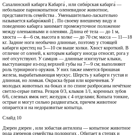
Сахалинский кабарга Кабарга́ , или сиби́рская кабарга́ —
небольшое парнокопытное оленевидное животное,
представитель семейства . Уменьшительно-ласкательно
называется кабаро́жкой [ . По своему внешнему виду и
поведению кабарга занимает промежуточное положение
между оленьковыми и оленями. Длина её тела — до 1 м,
хвоста — 4—6 см, высота в холке — до 70 см; масса — 11—18
кг. Задние ноги необычно длинные, поэтому у стоящей
кабарги крестец на 5—10 см выше холки. Хвост короткий. В
отличие от оленей, к которым кабаргу иногда относят, рога у
неё отсутствуют. У самцов — длинные изогнутые клыки,
выступающие из-под верхней губы на 7—9 см; выполняют
роль турнирного оружия. У них также имеется брюшная
железа, вырабатывающая мускус. Шерсть у кабарги густая и
длинная, но ломкая. Окраска бурая или коричневая. У
молодых животных на боках и по спине разбросаны нечёткие
светло-серые пятна. Резцов 0/3, клыков 1/1, коренных зубов
6/6, слезных ямок нет; желудок с 4 отделами; Копыта тонкие,
острые и могут сильно раздвигаться, причем животное
опирается и на недоразвитые копытца.
Слайд 10
Дзерен дзерен , или зобастая антилопа — копытное животное
рода дзеренов семейства полорогих . Обитает в степях и