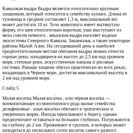
Кавказкая выдра Выдра является относительно крупным
хищником, который относится к семейству куньих. Длина ее
туловища в среднем составляет 1,3 м, максимальный вес
может достигать 10 кг. Тело животного имеет вытянутую
форму, его шея относительно короткая, уши выступают из
меха совсем немного . авказская выдра населяет водные
экосистемы Северного Кавказа, Закавказья, а также некоторые
районы Малой Азии. На сегодняшний день к наиболее
предпочтительным местам обитания выдры можно отнести
горные реки, находящиеся на высоте до 2,5 км над уровнем
моря, степные реки, искусственные каналы и рисовые
системы. Раньше хищник обитал практически во всех реках,
впадающих в Черное море, достигая максимальной высоты в
2 км над уровнем моря.
Слайд 5
Малая косатка Ма́лая коса́тка , или чёрная косатка —
млекопитающее из монотипного рода малые семейства
дельфиновые . алые косатки обитают в тропических и
умеренных морях. Иногда приплывают к берегу, однако
предпочитают оставаться на больших глубинах. Погружаются
на глубину до 2 км. Проживают в группах, в которых может
находиться до нескольких сотен косаток самого разного