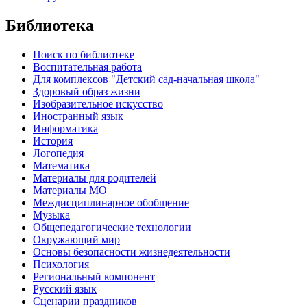
Библиотека
Поиск по библиотеке
Воспитательная работа
Для комплексов "Детский сад-начальная школа"
Здоровый образ жизни
Изобразительное искусство
Иностранный язык
Информатика
История
Логопедия
Математика
Материалы для родителей
Материалы МО
Междисциплинарное обобщение
Музыка
Общепедагогические технологии
Окружающий мир
Основы безопасности жизнедеятельности
Психология
Региональный компонент
Русский язык
Сценарии праздников