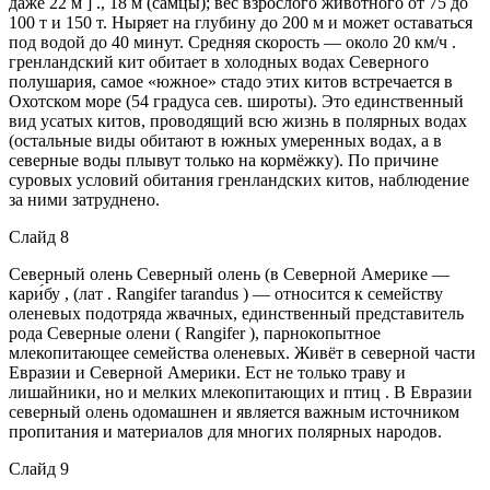
даже 22 м ] ., 18 м (самцы); вес взрослого животного от 75 до
100 т и 150 т. Ныряет на глубину до 200 м и может оставаться
под водой до 40 минут. Средняя скорость — около 20 км/ч .
гренландский кит обитает в холодных водах Северного
полушария, самое «южное» стадо этих китов встречается в
Охотском море (54 градуса сев. широты). Это единственный
вид усатых китов, проводящий всю жизнь в полярных водах
(остальные виды обитают в южных умеренных водах, а в
северные воды плывут только на кормёжку). По причине
суровых условий обитания гренландских китов, наблюдение
за ними затруднено.
Слайд 8
Северный олень Северный олень (в Северной Америке —
кари́бу , (лат . Rangifer tarandus ) — относится к семейству
оленевых подотряда жвачных, единственный представитель
рода Северные олени ( Rangifer ), парнокопытное
млекопитающее семейства оленевых. Живёт в северной части
Евразии и Северной Америки. Ест не только траву и
лишайники, но и мелких млекопитающих и птиц . В Евразии
северный олень одомашнен и является важным источником
пропитания и материалов для многих полярных народов.
Слайд 9