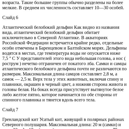
возраста. Такие большие группы обычно разделены на более
мелкие. В среднем их численность составляет 10—30 особей.
Слайд 6
Атлантический белобокий дельфин Как видно из названия
вида, атлантический белобокий дельфин обитает
исключительно в Северной Атлантике. В акваториях
Российской Федерации встречается крайне редко, отдельные
особи отмечены в Баренцевом и Балтийском морях. Дельфины
водятся в местах, где температура воды не опускается ниже
7,5 ° С У представителей этого вида небольшая голова, а нос (
рострум ) нечетко отграничен от покатого лба. Самки и самцы
атлантического белобокого дельфина почти не различаются по
размерам. Максимальная длина самцов составляет 2,8 м, а
самок — 2,5 м. Верх тела у этих животных, включая спину и
плавники, окрашен в черный цвет, а нижняя сторона живота и
головы белая. На боках всегда присутствует вытянутое белое
либо желтое пятно, которое начинается по обе стороны от
спинного плавника и тянется вдоль всего тела.
Слайд 7
Гренландский кит Усатый кит, живущий в полярных районах
Северного полушария. Максимальная длина: 20 м (самки) и