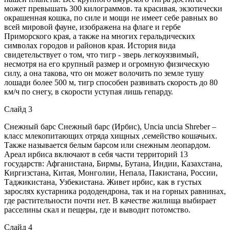
может превышать 300 килограммов. та красивая, экзотически
окрашенная кошка, по силе и мощи не имеет себе равных во
всей мировой фауне, изображена на флаге и гербе
Приморского края, а также на многих геральдических
символах городов и районов края. История вида
свидетельствует о том, что тигр - зверь легкоуязвимый,
несмотря на его крупный размер и огромную физическую
силу, а она такова, что он может волочить по земле тушу
лошади более 500 м, тигр способен развивать скорость до 80
км/ч по снегу, в скорости уступая лишь гепарду.
Слайд 3
Снежный барс Снежный барс (Ирбис), Uncia uncia Shreber –
класс млекопитающих отряда хищных ,семейство кошачьих.
Также называется белым барсом или снежным леопардом.
Ареал ирбиса включают в себя части территорий 13
государств: Афганистана, Бирмы, Бутана, Индии, Казахстана,
Киргизстана, Китая, Монголии, Непала, Пакистана, России,
Таджикистана, Узбекистана. Живет ирбис, как в густых
зарослях кустарника рододендрона, так и на горных равнинах,
где растительности почти нет. В качестве жилища выбирает
расселины скал и пещеры, где и выводит потомство.
Слайд 4