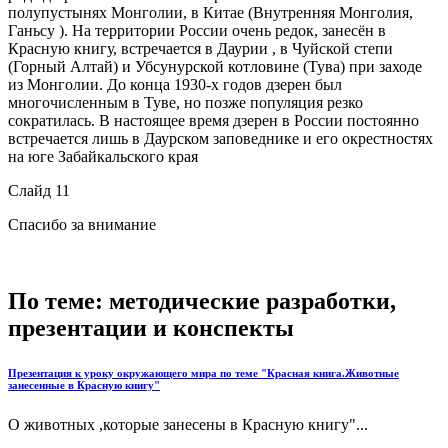
полупустынях Монголии, в Китае (Внутренняя Монголия,
Ганьсу ). На территории России очень редок, занесён в
Красную книгу, встречается в Даурии , в Чуйской степи
(Горный Алтай) и Убсунурской котловине (Тува) при заходе
из Монголии. До конца 1930-х годов дзерен был
многочисленным в Туве, но позже популяция резко
сократилась. В настоящее время дзерен в России постоянно
встречается лишь в Даурском заповеднике и его окрестностях
на юге Забайкальского края
Слайд 11
Спасибо за внимание
По теме: методические разработки,
презентации и конспекты
Презентация к уроку окружающего мира по теме "Красная книга.Животные
занесенные в Красную книгу"
О животных ,которые занесены в Красную книгу"...