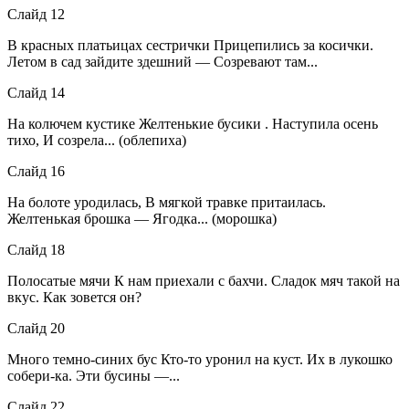
Слайд 12
В красных платьицах сестрички Прицепились за косички.
Летом в сад зайдите здешний — Созревают там...
Слайд 14
На колючем кустике Желтенькие бусики . Наступила осень
тихо, И созрела... (облепиха)
Слайд 16
На болоте уродилась, В мягкой травке притаилась.
Желтенькая брошка — Ягодка... (морошка)
Слайд 18
Полосатые мячи К нам приехали с бахчи. Сладок мяч такой на
вкус. Как зовется он?
Слайд 20
Много темно-синих бус Кто-то уронил на куст. Их в лукошко
собери-ка. Эти бусины —...
Слайд 22