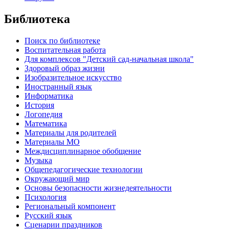
Библиотека
Поиск по библиотеке
Воспитательная работа
Для комплексов "Детский сад-начальная школа"
Здоровый образ жизни
Изобразительное искусство
Иностранный язык
Информатика
История
Логопедия
Математика
Материалы для родителей
Материалы МО
Междисциплинарное обобщение
Музыка
Общепедагогические технологии
Окружающий мир
Основы безопасности жизнедеятельности
Психология
Региональный компонент
Русский язык
Сценарии праздников