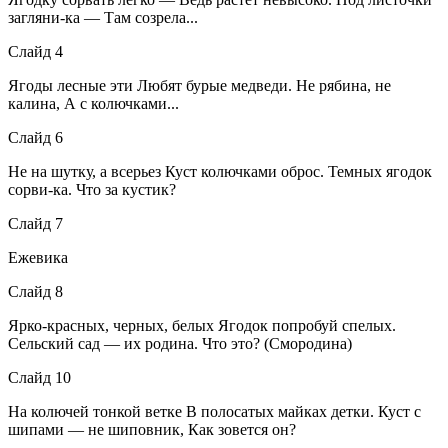
загляни-ка — Там созрела...
Слайд 4
Ягоды лесные эти Любят бурые медведи. Не рябина, не
калина, А с колючками...
Слайд 6
Не на шутку, а всерьез Куст колючками оброс. Темных ягодок
сорви-ка. Что за кустик?
Слайд 7
Ежевика
Слайд 8
Ярко-красных, черных, белых Ягодок попробуй спелых.
Сельский сад — их родина. Что это? (Смородина)
Слайд 10
На колючей тонкой ветке В полосатых майках детки. Куст с
шипами — не шиповник, Как зовется он?