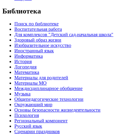
Библиотека
Поиск по библиотеке
Воспитательная работа
Для комплексов "Детский сад-начальная школа"
Здоровый образ жизни
Изобразительное искусство
Иностранный язык
Информатика
История
Логопедия
Математика
Материалы для родителей
Материалы МО
Междисциплинарное обобщение
Музыка
Общепедагогические технологии
Окружающий мир
Основы безопасности жизнедеятельности
Психология
Региональный компонент
Русский язык
Сценарии праздников