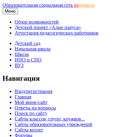
Образовательная социальная сеть
ns
portal.ru
Меню
Обзор возможностей
Детский проект «Алые паруса»
Аттестация педагогических работников
Детский сад
Начальная школа
Школа
НПО и СПО
ВУЗ
Навигация
Вход/регистрация
Главная
Мой мини-сайт
Ответы на вопросы
Поиск по сайту
Сайты классов, групп, кружков...
Сайты образовательных учреждений
Сайты коллег
Форумы