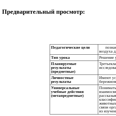
Предварительный просмотр:
Педагогические цели
позна
воздуха д
Тип урока
Решение 
Планируемые
Третьекла
результаты
исследова
(предметные)
Личностные
Имеют уст
результаты
бережном
Универсальные
Понимать 
учебные действия
взаимосвя
(метапредметные)
рассказыв
классифиц
животных
связи ор
из изучен