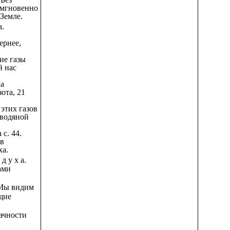
 мгновенно
Земле.
а.
вернее,
кие газы
 нас
ха
ота, 21
 этих газов
 водяной
 с. 44.
(в
ха.
 д у х а.
ами
ы видим
щие
ачности