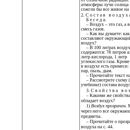
атмосферы лучи солнца
сожгли бы все живое на 
2. С о с т а в в о з д у х 
Б е с е д а.
– Воздух – это газ, а 
смесь газов.
– Как вы думаете: ка
составляют окружающий
воздух?
– В 100 литрах возду
содержится: 78 литров аз
литр кислорода, 1 литр
углекислого газа. Кроме
в воздухе есть примеси:
пар, пыль, дым.
– Прочитайте текст на
– Рассмотрите схему 
учебнике) состава возду
3. С в о й с т в а в о з
– Какими же свойств
обладает воздух?
1)
Воздух прозрачен.
М
через него все окружаю
предметы.
– Прочитайте о прозр
воздуха на с. 44.