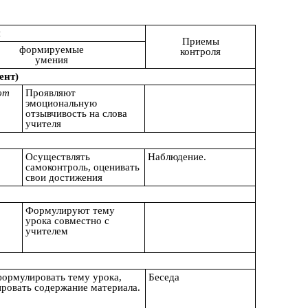
я
Приемы
формируемые
контроля
умения
ент)
ют
Проявляют
эмоциональную
отзывчивость на слова
учителя
Осуществлять
Наблюдение.
самоконтроль, оценивать
свои достижения
Формулируют тему
урока совместно с
учителем
формулировать тему урока,
Беседа
ировать содержание материала.