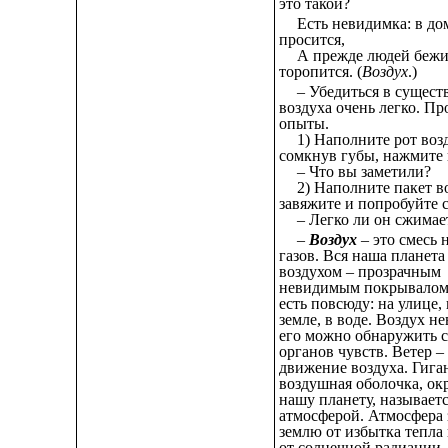
это такой?
Есть невидимка: в до
просится,
А прежде людей бежи
торопится. (
Воздух
.)
– Убедиться в сущес
воздуха очень легко. Пр
опыты.
1) Наполните рот воз
сомкнув губы, нажмите 
– Что вы заметили?
2) Наполните пакет в
завяжите и попробуйте с
– Легко ли он сжимае
–
Воздух
– это смесь
газов. Вся наша планета
воздухом – прозрачным
невидимым покрывалом
есть повсюду: на улице, 
земле, в воде. Воздух н
его можно обнаружить 
органов чувств. Ветер –
движение воздуха. Гига
воздушная оболочка, о
нашу планету, называет
атмосферой. Атмосфера
землю от избытка тепла 
от солнечной радиации.