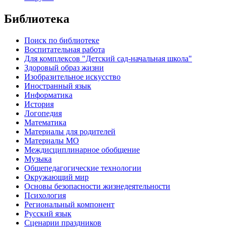
Библиотека
Поиск по библиотеке
Воспитательная работа
Для комплексов "Детский сад-начальная школа"
Здоровый образ жизни
Изобразительное искусство
Иностранный язык
Информатика
История
Логопедия
Математика
Материалы для родителей
Материалы МО
Междисциплинарное обобщение
Музыка
Общепедагогические технологии
Окружающий мир
Основы безопасности жизнедеятельности
Психология
Региональный компонент
Русский язык
Сценарии праздников