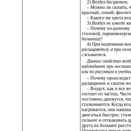
2)
Воздух бесцветен.
– Можно ли сказать, 
красный, синий, фиоле
– Какого же цвета во
3)
Воздух не имеет за
– Почему по-разному 
столовой, парикмахерск
больнице?
4)
При нагревании воз
расширяется, а при ох
сжимается.
Данное свойство возд
наблюдают при постан
или по рисункам в учебни
– Почему происходит
расширение и сжатие во
– Воздух, как и все в
состоит из частиц. Част
постоянно движутся, ча
сталкиваются. Когда воз
нагревается, они начин
двигаться быстрее, стал
сильнее и отскакивать д
друга на большие рассто
Промежутки между ним