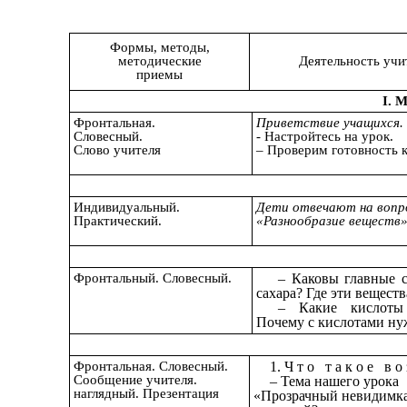
Формы, методы,
методические
Деятельность учи
приемы
I. 
Фронтальная.
Приветствие учащихся.
Словесный.
- Настройтесь на урок.
Слово учителя
– Проверим готовность 
Индивидуальный.
Дети отвечают на вопр
Практический.
«Разнообразие веществ
Фронтальный. Словесный.
– Каковы главные 
сахара? Где эти вещест
– Какие кислоты
Почему с кислотами ну
Фронтальная. Словесный.
1. Ч т о т а к о е в о 
Сообщение учителя.
– Тема нашего урока
наглядный. Презентация
«Прозрачный невидимка