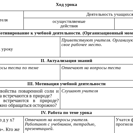
Ход урока
Деятельность учащихс
теля
осуществляемые
действия
Мотивирование к учебной деятельности. (Организационный мом
Приветствуют учителя. Организу
свое рабочее место.
к уроку
II. Актуализация знаний
осы теста по теме
Отвечают на вопросы теста
»
III. Мотивация учебной деятельности
свойства поваренной соли и
Слушают учителя
ва встречаются в природе?
 встречаются в природе?
жно обращаться осторожно?
IV. Работа по теме урока
з д у х?
Отвечают на вопросы учителя.
Учатся 
Работают с учебником, тетрадью,
прогноз
презентацией.
». Кто же