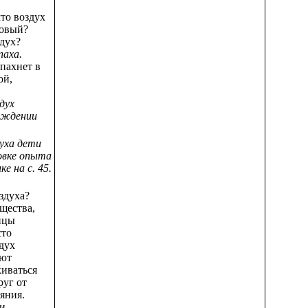
что воздух
товый?
здух?
паха.
пахнет в
ой,
дух
лаждении
уха дети
овке опыта
ке на с. 45.
здуха?
ещества,
ицы
сто
дух
ают
киваться
руг от
яния.
и