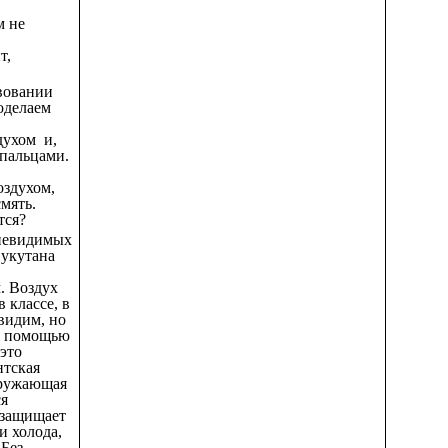
м не
т,
твовании
оделаем
духом и,
пальцами.
оздухом,
мять.
тся?
 невидимых
 укутана
. Воздух
в классе, в
евидим, но
с помощью
 это
нтская
кружающая
ся
 защищает
и холода,
 Без