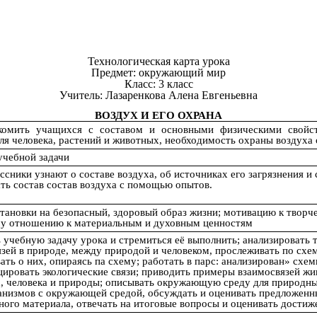
Технологическая карта урока
Предмет: окружающий мир
Класс: 3 класс
Учитель: Лазаренкова Алена Евгеньевна
ВОЗДУХ И ЕГО ОХРАНА
комить учащихся с составом и основными физическими свойст
ля человека, растений и животных, необходимость охраны воздуха 
учебной задачи
ссники узнают о составе воздуха, об источниках его загрязнения и
ть состав состав воздуха с помощью опытов.
ановки на безопасный, здоровый образ жизни; мотивацию к творчес
у отношению к материальным и духовным ценностям
учебную задачу урока и стремиться её выполнить; анализировать 
зей в природе, между природой и человеком, прослеживать по схе
ать о них, опираясь па схему; работать в парс: анализирован» сх
ировать экологические связи; приводить примеры взаимосвязей жив
, человека и природы; описывать окружающую среду для природных
ганизмов с окружающей средой, обсуждать и оценивать предложен
ного материала, отвечать на итоговые вопросы и оценивать достиж