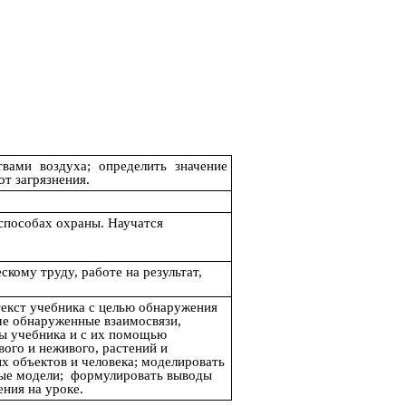
вами воздуха; определить значение
от загрязнения.
 способах охраны. Научатся
кому труду, работе на результат,
текст учебника с целью обнаружения
ме обнаруженные взаимосвязи,
емы учебника и с их помощью
ого и неживого, растений и
 объектов и человека; моделировать
ные модели; формулировать выводы
ения на уроке.