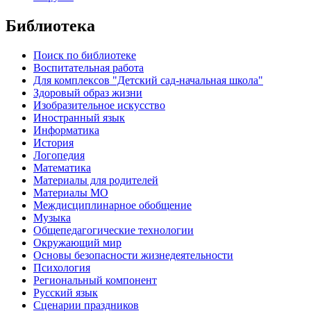
Библиотека
Поиск по библиотеке
Воспитательная работа
Для комплексов "Детский сад-начальная школа"
Здоровый образ жизни
Изобразительное искусство
Иностранный язык
Информатика
История
Логопедия
Математика
Материалы для родителей
Материалы МО
Междисциплинарное обобщение
Музыка
Общепедагогические технологии
Окружающий мир
Основы безопасности жизнедеятельности
Психология
Региональный компонент
Русский язык
Сценарии праздников