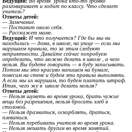
Ведущий:
Во время урока кто-то громко
разговаривает и ходит по классу. Что сделает
учитель?
Ответы детей:
— Замечание.
— Поставит около себя.
— Расскажет маме.
Ведущий:
И что получается? Где бы мы ни
находились — дома, в школе, на улице — если мы
нарушаем правила, то за этим следуют
неприятности. Давайте сейчас попробуем
определить, что можно делать в школе , а чего
нельзя. Вы будете говорить — я буду записывать.
Потом мы это красиво напишем на бумаге,
повесим на стене и будем эти правила выполнять.
А если мы их нарушим, то будем платить штраф.
Итак, чего же в школе делать нельзя?
Ответы детей:
— Нельзя шуметь во время урока, брать чужие
вещи без разрешения, нельзя бросать хлеб в
столовой.
— Нельзя дразниться, оскорблять, драться,
плеваться.
— Нельзя перебивать учителя во время урока.
— Нельзя мешать другим во время занятий.