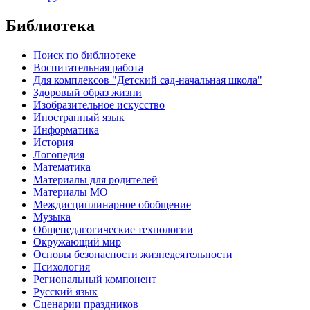
Библиотека
Поиск по библиотеке
Воспитательная работа
Для комплексов "Детский сад-начальная школа"
Здоровый образ жизни
Изобразительное искусство
Иностранный язык
Информатика
История
Логопедия
Математика
Материалы для родителей
Материалы МО
Междисциплинарное обобщение
Музыка
Общепедагогические технологии
Окружающий мир
Основы безопасности жизнедеятельности
Психология
Региональный компонент
Русский язык
Сценарии праздников