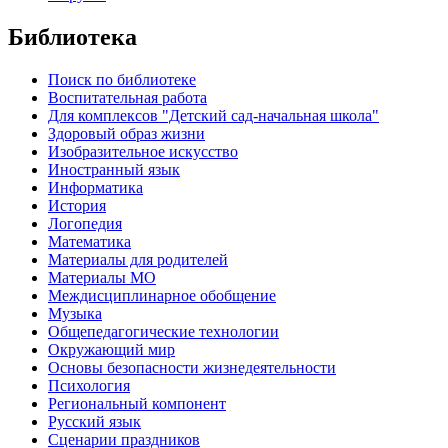
Библиотека
Поиск по библиотеке
Воспитательная работа
Для комплексов "Детский сад-начальная школа"
Здоровый образ жизни
Изобразительное искусство
Иностранный язык
Информатика
История
Логопедия
Математика
Материалы для родителей
Материалы МО
Междисциплинарное обобщение
Музыка
Общепедагогические технологии
Окружающий мир
Основы безопасности жизнедеятельности
Психология
Региональный компонент
Русский язык
Сценарии праздников