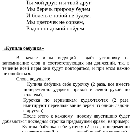
Ты мой друг, и я твой друг!
Мы беречь природу будем
И болеть с тобой не будем.
Мы цветочек не сорвем,
Радостно домой пойдем.
«Купила бабушка»
В начале игры ведущий даёт установку на
запоминание слов и соответствующих им движений, т.к. в
течение всей игры они будут повторяться, и при этом важно
не ошибиться.
Слова ведущего:
Купила бабушка себе курочку (2 раза, все вместе
попеременно ударяют правой и левой рукой по
коленям),
Курочка по зёрнышкам кудах-тах-тах (2 раза,
имитируют перекладывание зерен из одной ладони
в другую).
После этого к каждому новому двустишию будет
добавляться последняя строчка предыдущей фразы, например:
Купила бабушка себе уточку (2 раза, попеременно
ударяют правой и левой рукой по коленям),