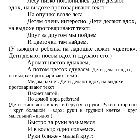
Лесу низко поклонились. Дети делают
вдох, на выдохе проговаривают текст:
На опушке возле леса
Детям очень интересно. Дети делают вдох,
на выдохе проговаривают текст:
Друг за другом мы пойдем
И цветочки там найдем.
(У каждого ребенка на ладошке лежит «цветок».
Дети делают носом вдох и сдувают его.)
Аромат цветов вдыхаем,
А потом цветок сдуваем.
Дети делают вдох,
на выдохе проговаривают текст:
Медом пахнет. Дети делают вдох, на выдохе
проговаривают текст:
Пахнет мятой.
Но домой пора ребятам!
(Дети становятся в круг и берутся за руки. Руки в сторо ны
- круг большой - вдох; руки к грудной клетке - круг
маленький - выдох.)
Быстро за руки возьмемся
И в кольцо одно сольемся.
Руки ближе - малый круг: