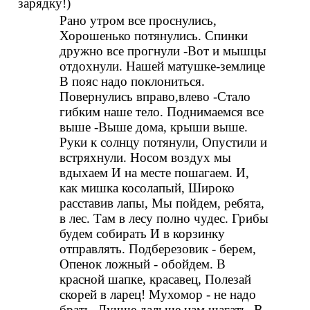
зарядку!)
Рано утром все проснулись,
Хорошенько потянулись. Спинки
дружно все прогнули -Вот и мышцы
отдохнули. Нашей матушке-землице
В пояс надо поклониться.
Повернулись вправо,влево -Стало
гибким наше тело. Поднимаемся все
выше -Выше дома, крыши выше.
Руки к солнцу потянули, Опустили и
встряхнули. Носом воздух мы
вдыхаем И на месте пошагаем. И,
как мишка косолапый, Широко
расставив лапы, Мы пойдем, ребята,
в лес. Там в лесу полно чудес. Грибы
будем собирать И в корзинку
отправлять. Подберезовик - берем,
Опенок ложный - обойдем. В
красной шапке, красавец, Полезай
скорей в ларец! Мухомор - не надо
брать, Лучше дальше нам шагать. В