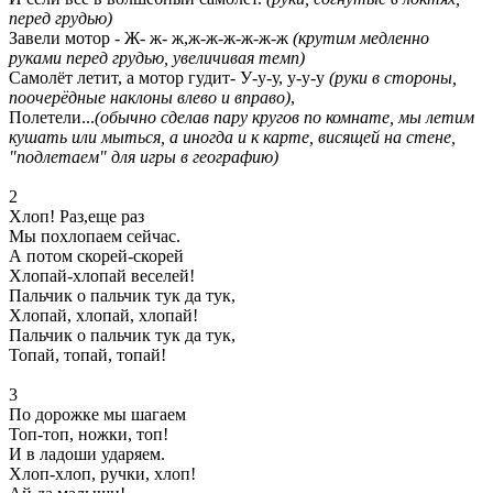
перед грудью)
Завели мотор - Ж- ж- ж,ж-ж-ж-ж-ж-ж
(крутим медленно
руками перед грудью, увеличивая темп)
Самолёт летит, а мотор гудит- У-у-у, у-у-у
(руки в стороны,
поочерёдные наклоны влево и вправо)
,
Полетели...
(обычно сделав пару кругов по комнате, мы летим
кушать или мыться, а иногда и к карте, висящей на стене,
"подлетаем" для игры в географию)
2
Хлоп! Раз,еще раз
Мы похлопаем сейчас.
А потом скорей-скорей
Хлопай-хлопай веселей!
Пальчик о пальчик тук да тук,
Хлопай, хлопай, хлопай!
Пальчик о пальчик тук да тук,
Топай, топай, топай!
3
По дорожке мы шагаем
Топ-топ, ножки, топ!
И в ладоши ударяем.
Хлоп-хлоп, ручки, хлоп!