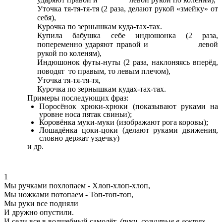
Уточка тя-тя-тя-тя (2 раза, делают рукой «змейку» от
себя),
Курочка по зернышкам куда-тах-тах.
Купила бабушка себе индюшонка (2 раза,
попеременно ударяют правой и левой
рукой по коленям),
Индюшонок футы-нуты (2 раза, наклоняясь вперёд,
поводят то правым, то левым плечом),
Уточка тя-тя-тя-тя,
Курочка по зернышкам кудах-тах-тах.
Примеры последующих фраз:
Поросёнок хрюки-хрюки (показывают руками на
уровне носа пятак свиньи);
Коровёнка муки-муки (изображают рога коровы);
Лошадёнка цоки-цоки (делают руками движения,
словно держат уздечку)
и др.
1
Мы ручками похлопаем - Хлоп-хлоп-хлоп,
Мы ножками потопаем - Топ-топ-топ,
Мы руки все подняли
И дружно опустили.
И сели все в волшебный самолёт.
(руки, согнутые в локтях,