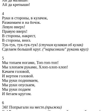
Ай да малыши!
Ай да крепыши!
4
Руки в стороны, в кулачок,
Разжимаем и на бочок.
Левую вверх!
Правую вверх!
В стороны, накрест,
В стороны, вниз.
Тук-тук, тук-тук-тук!
(стучим кулаком об кулак)
Сделаем большой круг.
("нарисовали" руками круг)
5
Мы топаем ногами, Топ-топ-топ!
Мы хлопаем руками, Хлоп-хлоп-хлоп!
Качаем головой,
И вертим головой.
Мы руки поднимаем,
Мы руки опускаем,
Мы руки подаем
И бегаем кругом.
6
Эй! Попрыгали на месте.
(прыжки)