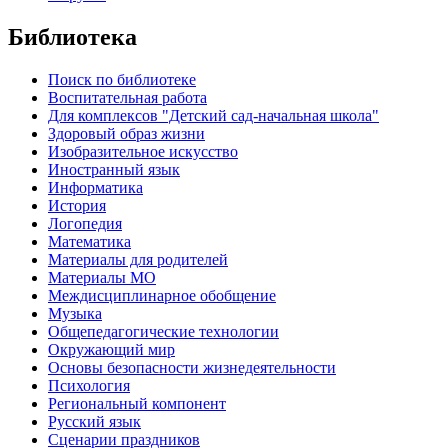
Библиотека
Поиск по библиотеке
Воспитательная работа
Для комплексов "Детский сад-начальная школа"
Здоровый образ жизни
Изобразительное искусство
Иностранный язык
Информатика
История
Логопедия
Математика
Материалы для родителей
Материалы МО
Междисциплинарное обобщение
Музыка
Общепедагогические технологии
Окружающий мир
Основы безопасности жизнедеятельности
Психология
Региональный компонент
Русский язык
Сценарии праздников