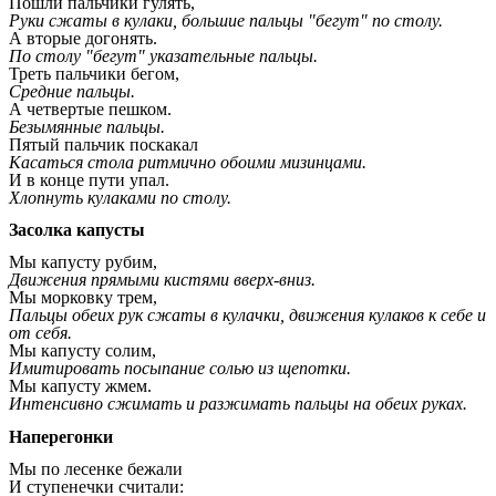
Пошли пальчики гулять,
Руки сжаты в кулаки, большие пальцы "бегут" по столу.
А вторые догонять.
По столу "бегут" указательные пальцы.
Треть пальчики бегом,
Средние пальцы.
А четвертые пешком.
Безымянные пальцы.
Пятый пальчик поскакал
Касаться стола ритмично обоими мизинцами.
И в конце пути упал.
Хлопнуть кулаками по столу.
Засолка капусты
Мы капусту рубим,
Движения прямыми кистями вверх-вниз.
Мы морковку трем,
Пальцы обеих рук сжаты в кулачки, движения кулаков к себе и
от себя.
Мы капусту солим,
Имитировать посыпание солью из щепотки.
Мы капусту жмем.
Интенсивно сжимать и разжимать пальцы на обеих руках.
Наперегонки
Мы по лесенке бежали
И ступенечки считали: