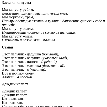
Засолка капусты
Мы капусту рубим,
Движения прямыми кистями вверх-вниз.
Мы морковку трем,
Пальцы обеих рук сжаты в кулачки, движения кулаков к себе и
от себя.
Мы капусту солим,
Имитировать посыпание солью из щепотки.
Мы капусту жмем.
Сжимать и разжимать пальцы.
Семья
Этот пальчик - дедушка
(большой)
,
Этот пальчик - бабушка
(указательный)
,
Этот пальчик - папочка
(средний)
,
Этот пальчик - мамочка
(безымянный)
,
Этот пальчик - я
(мизинец)
.
Вот и вся моя семья.
Хлопать в ладоши.
Дождик капает
Дождик капает,
Дождик капает.
Кап -кап-кап.
Кап-кап-кап.
Пальчики обеих рук постукивают по столу.