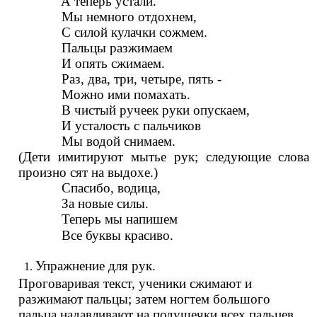
А теперь устали.
Мы немного отдохнем,
С силой кулачки сожмем.
Пальцы разжимаем
И опять сжимаем.
Раз, два, три, четыре, пять -
Можно ими помахать.
В чистый ручеек руки опускаем,
И усталость с пальчиков
Мы водой снимаем.
(Дети имитируют мытье рук; следующие слова
произно сят на выдохе.)
Спасибо, водица,
За новые силы.
Теперь мы напишем
Все буквы красиво.
Упражнение для рук.
Проговаривая текст, ученики сжимают и
разжимают пальцы; затем ногтем большого
пальца надавливают на подушечки всех пальцев.