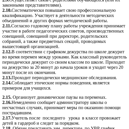
законными представителями).
2.10.
Систематически повышает свою профессиональную
квалификацию. Участвует в деятельности методических
объединений и других формах методической работы.
2.11.
Согласно годовому плану работы учреждения принимает
участие в работе педагогических советов, производственных
совещаний, совещаний при директоре, родительских
собраний, а также предметных секций, проводимых
вышестоящей организацией.
2.12.
В соответствии с графиком дежурства по школе дежурит
во время перемен между уроками. Как классный руководитель
периодически дежурит со своим классом по школе. Приходит
на дежурство за 20 минут до начала уроков и уходит через 20
минут после их окончания.
2.13.
Проходит периодически медицинские обследования.
2.14.
Соблюдает этические нормы поведения, является
примером для учащихся.
2.15.
Организует динамические паузы на переменах.
2.16.
Немедленно сообщает администратору школы о
несчастных случаях, принимает меры по оказанию помощи
пострадавшим.
2.17.
Учитель после последнего урока в классе провожает
детей в гардероб и следит за порядком.
2.18.
Обязан представить зам. директора по УВР график