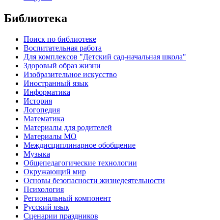
Библиотека
Поиск по библиотеке
Воспитательная работа
Для комплексов "Детский сад-начальная школа"
Здоровый образ жизни
Изобразительное искусство
Иностранный язык
Информатика
История
Логопедия
Математика
Материалы для родителей
Материалы МО
Междисциплинарное обобщение
Музыка
Общепедагогические технологии
Окружающий мир
Основы безопасности жизнедеятельности
Психология
Региональный компонент
Русский язык
Сценарии праздников