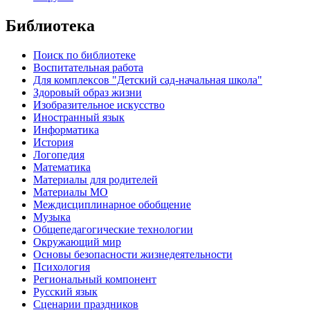
Библиотека
Поиск по библиотеке
Воспитательная работа
Для комплексов "Детский сад-начальная школа"
Здоровый образ жизни
Изобразительное искусство
Иностранный язык
Информатика
История
Логопедия
Математика
Материалы для родителей
Материалы МО
Междисциплинарное обобщение
Музыка
Общепедагогические технологии
Окружающий мир
Основы безопасности жизнедеятельности
Психология
Региональный компонент
Русский язык
Сценарии праздников