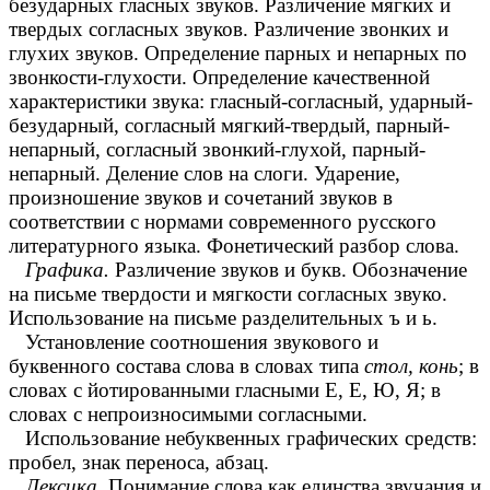
безударных гласных звуков. Различение мягких и
твердых согласных звуков. Различение звонких и
глухих звуков. Определение парных и непарных по
звонкости-глухости. Определение качественной
характеристики звука: гласный-согласный, ударный-
безударный, согласный мягкий-твердый, парный-
непарный, согласный звонкий-глухой, парный-
непарный. Деление слов на слоги. Ударение,
произношение звуков и сочетаний звуков в
соответствии с нормами современного русского
литературного языка. Фонетический разбор слова.
Графика.
Различение звуков и букв. Обозначение
на письме твердости и мягкости согласных звуко.
Использование на письме разделительных ъ и ь.
Установление соотношения звукового и
буквенного состава слова в словах типа
стол,
конь
; в
словах с йотированными гласными Е, Е, Ю, Я; в
словах с непроизносимыми согласными.
Использование небуквенных графических средств:
пробел, знак переноса, абзац.
Лексика.
Понимание слова как единства звучания и