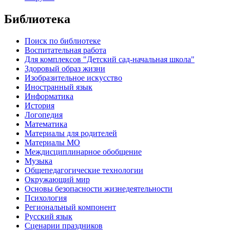
Библиотека
Поиск по библиотеке
Воспитательная работа
Для комплексов "Детский сад-начальная школа"
Здоровый образ жизни
Изобразительное искусство
Иностранный язык
Информатика
История
Логопедия
Математика
Материалы для родителей
Материалы МО
Междисциплинарное обобщение
Музыка
Общепедагогические технологии
Окружающий мир
Основы безопасности жизнедеятельности
Психология
Региональный компонент
Русский язык
Сценарии праздников