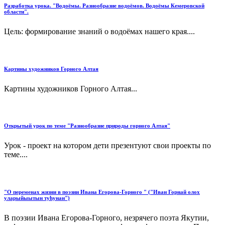
Разработка урока. "Водоёмы. Разнообразие водоёмов. Водоёмы Кемеровской
области".
Цель: формирование знаний о водоёмах нашего края....
Картины художников Горного Алтая
Картины художников Горного Алтая...
Открытый урок по теме "Разнообразие природы горного Алтая"
Урок - проект на котором дети презентуют свои проекты по
теме....
"О переменах жизни в поэзии Ивана Егорова-Горного " ("Иван Горнай олох
уларыйыытын туһунан")
В поэзии Ивана Егорова-Горного, незрячего поэта Якутии,