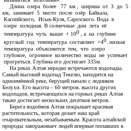
Длина озера более 77 км , ширина от 3 до 5
км, занимает 5 место после озёр Байкала,
Каспийского, Исык-Куля, Сарезского. Вода в
озере холодная. В солнечные дни лета её
0
температура чуть выше + 10
, а на глубине
0
круглый год температура составляет +4
. низкая
температура объясняется тем, что озеро
глубокое, огромное количество воды не успевает
прогреться. Глубина его достигает 335м.
На реках Алтая нередко встречаются водопады.
Самый высокий водопад Текелю, находится на
одноимённой реке, берущей начало с ледников
Белухи. Его высота – 60 метров. высота других
водопадов, встречающихся на горных реках Алтая
также достигает нескольких десятков метров.
Берега водоёмов Алтая покрывает красивая
растительность, которая делает наш край
очаровательным, незабываемым. Красота алтайской
природы завораживает людей впервые попавших в