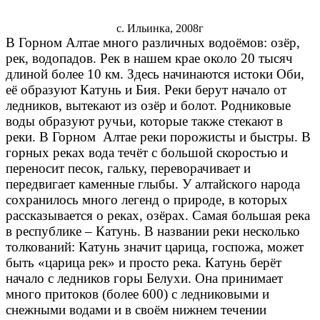
с. Ильинка, 2008г
В Горном Алтае много различных водоёмов: озёр,
рек, водопадов. Рек в нашем крае около 20 тысяч
длиной более 10 км. Здесь начинаются истоки Оби,
её образуют Катунь и Бия. Реки берут начало от
ледников, вытекают из озёр и болот. Родниковые
воды образуют ручьи, которые также стекают в
реки. В Горном Алтае реки порожисты и быстры. В
горных реках вода течёт с большой скоростью и
переносит песок, гальку, переворачивает и
передвигает каменные глыбы. У алтайского народа
сохранилось много легенд о природе, в которых
рассказывается о реках, озёрах. Самая большая река
в республике – Катунь. В названии реки несколько
толкований: Катунь значит царица, госпожа, может
быть «царица рек» и просто река. Катунь берёт
начало с ледников горы Белухи. Она принимает
много притоков (более 600) с ледниковыми и
снежными водами и в своём нижнем течении