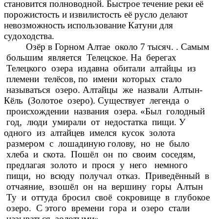
становится полноводной. Быстрое течение реки её
порожистость и извилистость её русло делают
невозможность использование Катуни для
судоходства.
Озёр в Горном Алтае около 7 тысяч. . Самым
большим является Телецское. На берегах
Телецкого озера издавна обитали алтайцы из
племени телёсов, по имени которых стало
называться озеро. Алтайцы же назвали Алтын-
Кёль (Золотое озеро). Существует легенда о
происхождении названия озера. «Был голодный
год, люди умирали от недостатка пищи. У
одного из алтайцев имелся кусок золота
размером с лошадиную голову, но не было
хлеба и скота. Пошёл он по своим соседям,
предлагая золото и прося у него немного
пищи, но всюду получал отказ. Приведённый в
отчаяние, взошёл он на вершину горы Алтын
Ту и оттуда бросил своё сокровище в глубокое
озеро. С этого времени гора и озеро стали
называться золотыми».