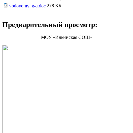
278 КБ
vodoyomy_g-a.doc
Предварительный просмотр:
МОУ «Ильинская СОШ»