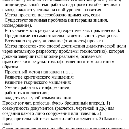
индивидуальный темп работы над проектом обеспечивает
выход каждого ученика на свой уровень развития.
Метод проектов целесообразно применять, если
Существует значимая проблема (интеграция знания,
исследование).
Есть значимость результата (теоретическая, практическая).
Предполагается самостоятельная деятельность учащихся.
Возможно структурирование (этапность) проекта.
Метод проектов- это способ достижения дидактической цели
через детальную разработку проблемы (технологию), которая
должна завершиться вполне реальным, осязаемым
практическим результатом, оформленным тем или иным
образом.
Проектный метод направлен на …
Развитие критического мышления:
Развитие творческого мышления:
Умения работать с информацией;
работать в коллективе;
владеть культурой коммуникации.
Проект (от лат. рrojectus, букв.- брошенный вперед), 1)
совокупность документов (расчетов, чертежей и др.) для
создания какого-либо сооружения или изделия. 2)
Предварительный текст какого-либо документа. 3) Замысел,
план.
Следует остановиться и на общих подходах к этапам проекта: