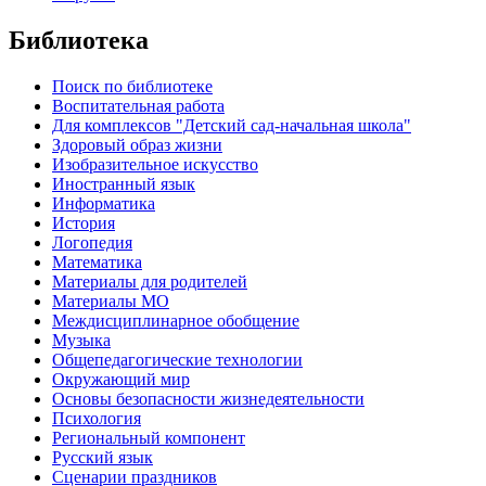
Библиотека
Поиск по библиотеке
Воспитательная работа
Для комплексов "Детский сад-начальная школа"
Здоровый образ жизни
Изобразительное искусство
Иностранный язык
Информатика
История
Логопедия
Математика
Материалы для родителей
Материалы МО
Междисциплинарное обобщение
Музыка
Общепедагогические технологии
Окружающий мир
Основы безопасности жизнедеятельности
Психология
Региональный компонент
Русский язык
Сценарии праздников