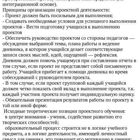
интеграционной основе).
Принципы организации проектной деятельности:
- Проект должен быть посильным для выполнения;
- Создавать необходимые условия для успешного выполнения
проектов - Вести подготовку учащихся к выполнению
проектов
- Обеспечить руководство проектом со стороны педагогов —
обсуждение выбранной темы, плана работы и ведение
дневника, в котором учащийся делает соответствующие
записи своих мыслей, идей, ощущений — рефлексия.
Дневник должен помочь учащемуся при составлении отчета в
том случае, если проект не представляет собой письменную
работу. Учащийся прибегает к помощи дневника во время
собеседований с руководителем проекта.
- В том случае, если проект групповой каждый учащийся
должен четко показать свой вклад в выполнение проекта, т.к.
каждый участник проекта получает индивидуальную оценку.
- Обязательная презентация результатов работы по проекту в
той или иной форме.
Исходные теоретические позиции проектного обучения:
в центре внимания - ученик, содействие развитию его
творческих способностей;
образовательный процесс строится не в логике учебного
предмета, а в логике деятельности, имеющей личностный
смысл для ученика, что повышает его мотивацию в учении;