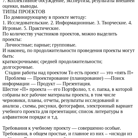
7. Коллективное обсуждение, экспертиза, результаты внешней
оценки, выводы.
ТИПЫ ПРОЕКТОВ
По доминирующему в проекте методу:
1. Исследовательские. 2. Информационные. 3. Творческие. 4.
Игровые. 5. Практические.
По количеству участников проектов, можно выделить
проекты:
Личностные; парные; групповые.
И наконец, по продолжительности проведения проекты могут
быть:
краткосрочными; средней продолжительности;
долгосрочные.
Стадии работы над проектом То есть проект — это «пять П»
Проблема — Проектирование (планирование) —-Поиск
информации — Продукт — Презентация.
Шестое «П» проекта — его Портфолио, т. е. папка, в которой
собраны все рабочие материалы проекта, в том числе
черновики, планы, отчеты, результаты исследований и
анализа , схемы, рисунки, фотографии, электронный вариант
учебного проекта для презентации; список литературы в
алфавитном порядке и т.д.
Требования к учебному проекту — совершенно особые.
Требования, в общем простые, и главное из них – «исходи из