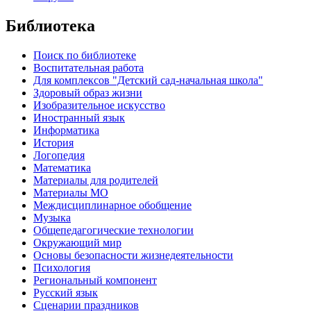
Библиотека
Поиск по библиотеке
Воспитательная работа
Для комплексов "Детский сад-начальная школа"
Здоровый образ жизни
Изобразительное искусство
Иностранный язык
Информатика
История
Логопедия
Математика
Материалы для родителей
Материалы МО
Междисциплинарное обобщение
Музыка
Общепедагогические технологии
Окружающий мир
Основы безопасности жизнедеятельности
Психология
Региональный компонент
Русский язык
Сценарии праздников