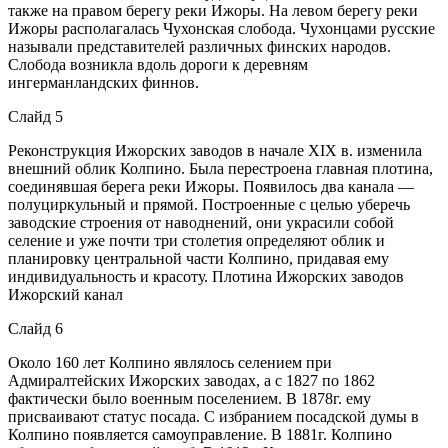
также на правом берегу реки Ижоры. На левом берегу реки
Ижоры располагалась Чухонская слобода. Чухонцами русские
называли представителей различных финских народов.
Слобода возникла вдоль дороги к деревням
ингерманландских финнов.
Слайд 5
Реконструкция Ижорских заводов в начале XIX в. изменила
внешний облик Колпино. Была перестроена главная плотина,
соединявшая берега реки Ижоры. Появилось два канала —
полуциркульный и прямой. Построенные с целью уберечь
заводские строения от наводнений, они украсили собой
селение и уже почти три столетия определяют облик и
планировку центральной части Колпино, придавая ему
индивидуальность и красоту. Плотина Ижорских заводов
Ижорский канал
Слайд 6
Около 160 лет Колпино являлось селением при
Адмиралтейских Ижорских заводах, а с 1827 по 1862
фактически было военным поселением. В 1878г. ему
присваивают статус посада. С избранием посадской думы в
Колпино появляется самоуправление. В 1881г. Колпино