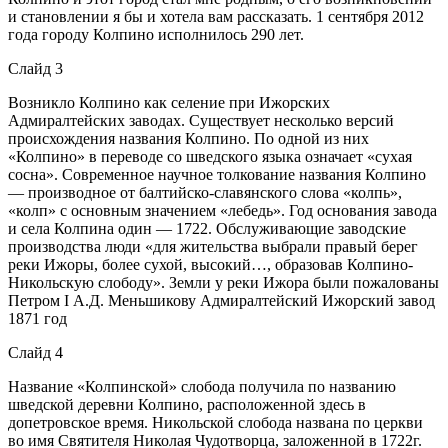
и становлении я бы и хотела вам рассказать. 1 сентября 2012
года городу Колпино исполнилось 290 лет.
Слайд 3
Возникло Колпино как селение при Ижорских
Адмиралтейских заводах. Существует несколько версий
происхождения названия Колпино. По одной из них
«Колпино» в переводе со шведского языка означает «сухая
сосна». Современное научное толкование названия Колпино
— производное от балтийско-славянского слова «колпь»,
«колп» с основным значением «лебедь». Год основания завода
и села Колпина один — 1722. Обслуживающие заводские
производства люди «для жительства выбрали правый берег
реки Ижоры, более сухой, высокий…, образовав Колпино-
Никольскую слободу». Земли у реки Ижора были пожалованы
Петром I А.Д. Меньшикову Адмиралтейский Ижорский завод
1871 год
Слайд 4
Название «Колпинской» слобода получила по названию
шведской деревни Колпино, расположенной здесь в
допетровское время. Никольской слобода названа по церкви
во имя Святителя Николая Чудотворца, заложенной в 1722г.