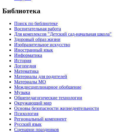
Библиотека
Поиск по библиотеке
Воспитательная работа
Для комплексов "Детский сад-начальная школа"
Здоровый образ жизни
Изобразительное искусство
Иностранный язык
Информатика
История
Логопедия
Математика
Материалы для родителей
Материалы МО
Междисциплинарное обобщение
Музыка
Общепедагогические технологии
Окружающий мир
Основы безопасности жизнедеятельности
Психология
Региональный компонент
Русский язык
Сценарии праздников