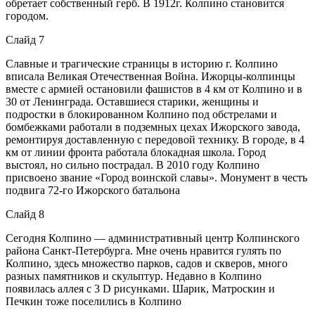
обретает собственный герб. В 1912г. Колпино становится
городом.
Слайд 7
Славные и трагические страницы в историю г. Колпино
вписала Великая Отечественная Война. Ижорцы-колпинцы
вместе с армией остановили фашистов в 4 км от Колпино и в
30 от Ленинграда. Оставшиеся старики, женщины и
подростки в блокированном Колпино под обстрелами и
бомбежками работали в подземных цехах Ижорского завода,
ремонтируя доставленную с передовой технику. В городе, в 4
км от линии фронта работала блокадная школа. Город
выстоял, но сильно пострадал. В 2010 году Колпино
присвоено звание «Город воинской славы». Монумент в честь
подвига 72-го Ижорского батальона
Слайд 8
Сегодня Колпино — административный центр Колпинского
района Санкт-Петербурга. Мне очень нравится гулять по
Колпино, здесь множество парков, садов и скверов, много
разных памятников и скульптур. Недавно в Колпино
появилась аллея с 3 D рисунками. Шарик, Матроскин и
Печкин тоже поселились в Колпино