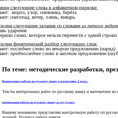
пиши следующие слова в алфавитном порядке:
иант: мороз, узор, снежинка, берёза
ант: снегопад, ветер, олень, январь.
полни следующие задания со словами
из пятого задан
тавь ударение
черкни слово, которое нельзя перенести с одной строки
полни фонетический разбор следующих слов:
иант:
последнее
слово во
втором
предложении (наряд)
иант:
предпоследнее
слово в
шестом
предложении (шуб
По теме: методические разработки, пр
Контрольные работы по русскому языку и математике. 2 класс.
Тексты контрольных работ по русскому языку и математике во в
контрольная работа по русскому языку за год 4 класс
Вашему вниманию представляю контрольную работу по русскому
заданий. Надеюсь работа помож...