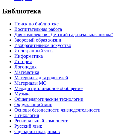
Библиотека
Поиск по библиотеке
Воспитательная работа
Для комплексов "Детский сад-начальная школа"
Здоровый образ жизни
Изобразительное искусство
Иностранный язык
Информатика
История
Логопедия
Математика
Материалы для родителей
Материалы МО
Междисциплинарное обобщение
Музыка
Общепедагогические технологии
Окружающий мир
Основы безопасности жизнедеятельности
Психология
Региональный компонент
Русский язык
Сценарии праздников