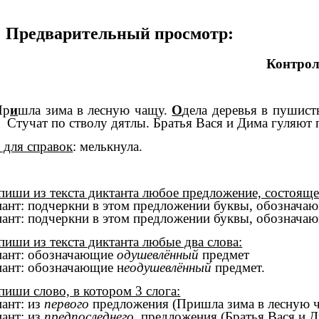
Предварительный просмотр:
Контроль
р
и
шла зима в лесную чащу.
О
дела деревья в пушис
. Стучат по стволу дятлы. Братья Вася и Дима гуляют 
 для справок
: мелькнула.
пиши из текста диктанта любое предложение, состояще
иант: подчеркни в этом предложении буквы, обознач
иант: подчеркни в этом предложении буквы, обознач
пиши из текста диктанта любые два слова:
иант: обозначающие
одушевлённый
предмет
иант: обозначающие н
еодушевлённый
предмет.
пиши слово, в котором 3 слога:
иант: из
первого
предложения (Пришла зима в лесную ч
иант: из
предпоследнего
предложения (Братья Вася и Ди