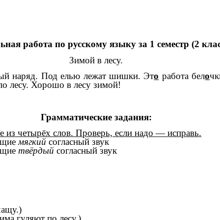
ная работа по русскому языку за 1 семестр (2 клас
Зимой в лесу.
тый наряд. Под елью лежат шишки. Эт
о
работа бел
о
чк
по лесу. Хорошо в лесу зимой!
Грамматические задания:
е из четырёх слов. Проверь, если надо — исправь.
ающие
мягкий
согласный звук
ающие
твёрдый
согласный звук
ащу.)
ма гуляют по лесу.)