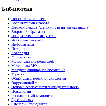
Библиотека
Поиск по библиотеке
Воспитательная работа
Для комплексов "Детский сад-начальная школа"
Здоровый образ жизни
Изобразительное искусство
Иностранный язык
Информатика
История
Логопедия
Математика
Материалы для родителей
Материалы МО
Междисциплинарное обобщение
Музыка
Общепедагогические технологии
Окружающий мир
Основы безопасности жизнедеятельности
Психология
Региональный компонент
Русский язык
Сценарии праздников