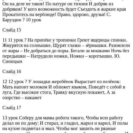
Он на деле не таков! По натуре он тихоня И добряк из
добряков! У кого возможность будет Съездить в жаркие края
Прокатитесь на верблюде! Право, здорово, друзья! С.
Баруздин ? 10 урок
Слайд 15
11 11 урок ? На припёке у тропинки Греют ящерицы спинки.
Жмурятся на солнышке, Щурят глазки – зёрнышки. Разомлели
от жары – Не добраться до норы. Бегали за мошками Ночь без
передышки – Натрудили ножки, Ножки – коротышки. Ю.
Синицын
Слайд 16
12 12 урок ? У лошадки жеребёнок Вырастает из пелёнок:
Мать напоит молоком И оближет языком, Поведёт с собой в
луга, Где высокие стога, Травку вкусную покажет, А за
озорство – накажет
Слайд 17
13 урок Соберу для мамы робота такого, Чтобы всю работу
делал он по дому: И стирал, и гладил, жарил и варил, И полы
на кухне подметал и мыл. Чтобы мог зашить он рваные