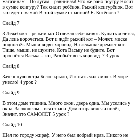
магазинам – По лугам – равнинам! Что же рано поутру Носит
в сумке кенгуру? Так сидит ребёнок, Рыжий кенгурёнок. Вот
кто едет с мамой В этой сумке странной! Е. Котёнова ?
Слайд 7
3 Лежебока – рыжий кот Отлежал себе живот. Кушать хочется,
Да лень ворочаться. Вот и ждёт рыжий кот – Может, миска
подползёт. Мыши водят хоровод. На лежанке дремлет кот.
Тише, мыши, не шумите, Кота Ваську не будите. Вот
проснётся Васька – кот, Разобьёт весь хоровод. ? 3 урок
Слайд 8
Зачерпнуло ветра Белое крыло, И катать мальчишек В море
унесло! 4 урок ?
Слайд 9
В этом доме тишина. Много окон, дверь одна. Мы уселись у
окна. За окошком – вся страна. Дом отправился а полёт,
Значит, это САМОЛЁТ 5 урок ?
Слайд 10
Шёл по городу жираф, У него был добрый нрав. Никого не