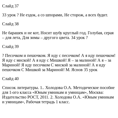
Слайд 37
33 урок ? Не ездок, а со шпорами, Не сторож, а всех будит.
Слайд 38
Не барашек и не кот, Носит шубу круглый год. Голубая, серая
– для лета, Для зимы – другого цвета. 34 урок ?
Слайд 39
? Песочком и пешочком. Я иду с песочком! А я иду пешочком!
Я иду с миской! А я иду с Мишкой! Я – за малиной! А я – за
Мариной! Я иду песочком С миской за малиной! А я иду
пешочком С Мишкой за Мариной! М. Яснов 35 урок
Слайд 40
Список литературы. 1.. Холодова О.А. Методическое пособие
для 1-ого класса «Юным умникам и умницам», Москва:
Издательство РОСТ, 2011. 2. Холодова О.А. «Юным умникам
и умницам», Рабочая тетрадь 1 класс.