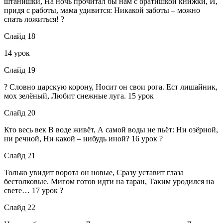
штанишки, На ночь прочитал бы нам с братишкой книжки, И,
придя с работы, мама удивится: Никакой заботы – можно
спать ложиться! ?
Слайд 18
14 урок
Слайд 19
? Словно царскую корону, Носит он свои рога. Ест лишайник,
мох зелёный, Любит снежные луга. 15 урок
Слайд 20
Кто весь век В воде живёт, А самой воды не пьёт: Ни озёрной,
ни речной, Ни какой – нибудь иной? 16 урок ?
Слайд 21
Только увидит ворота он новые, Сразу уставит глаза
бестолковые. Мигом готов идти на таран, Таким уродился на
свете… 17 урок ?
Слайд 22