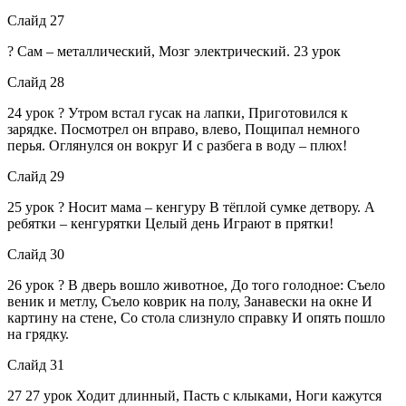
Слайд 27
? Сам – металлический, Мозг электрический. 23 урок
Слайд 28
24 урок ? Утром встал гусак на лапки, Приготовился к
зарядке. Посмотрел он вправо, влево, Пощипал немного
перья. Оглянулся он вокруг И с разбега в воду – плюх!
Слайд 29
25 урок ? Носит мама – кенгуру В тёплой сумке детвору. А
ребятки – кенгурятки Целый день Играют в прятки!
Слайд 30
26 урок ? В дверь вошло животное, До того голодное: Съело
веник и метлу, Съело коврик на полу, Занавески на окне И
картину на стене, Со стола слизнуло справку И опять пошло
на грядку.
Слайд 31
27 27 урок Ходит длинный, Пасть с клыками, Ноги кажутся