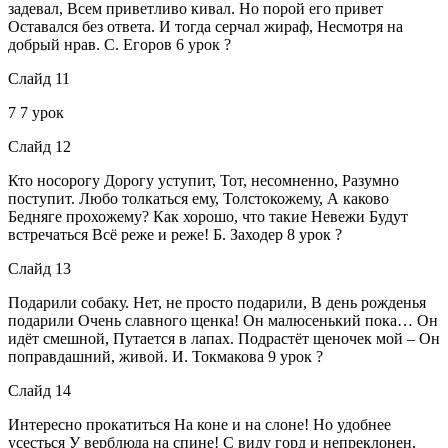
задевал, Всем приветливо кивал. Но порой его привет
Оставался без ответа. И тогда серчал жираф, Несмотря на
добрый нрав. С. Егоров 6 урок ?
Слайд 11
7 7 урок
Слайд 12
Кто носорогу Дорогу уступит, Тот, несомненно, Разумно
поступит. Любо толкаться ему, Толстокожему, А каково
Бедняге прохожему? Как хорошо, что такие Невежи Будут
встречаться Всё реже и реже! Б. Заходер 8 урок ?
Слайд 13
Подарили собаку. Нет, не просто подарили, В день рожденья
подарили Очень славного щенка! Он малюсенький пока… Он
идёт смешной, Путается в лапах. Подрастёт щеночек мой – Он
поправдашний, живой. И. Токмакова 9 урок ?
Слайд 14
Интересно прокатиться На коне и на слоне! Но удобнее
усесться У верблюда на спине! С виду горд и непреклонен,