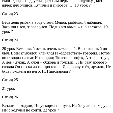
Наша добрая подружка Даст нам перьев на подушку. Даст
яичек для блинов, Куличей и пирогов. … 18 урок ?
Слайд 23
Весь день рыбак в воде стоял. Мешок рыбёшкой набивал.
Закончил лов, забрал улов. Поднялся ввысь – и был таков. 19
урок ?
Слайд 24
20 урок Вежливый ослик очень вежливый, Воспитанный он
был. Всем улыбался, кланялся И «здравствуй» говорил. Потом
он отходил на шаг И говорил; Тюлень – тюфяк, А заяц – трус,
А лев - дурак, А слон – обжора и толстяк… Ни разу доброго
словца Он не сказал ни про кого – И я прошу тебя, дружок, Не
будь похожим на него. И. Пивоварова ?
Слайд 25
21 урок
Слайд 26
Встали на ходули, Ищут корма по пути. На бегу ли, на ходу ли
Им с ходулей не сойти. 22 урок ?