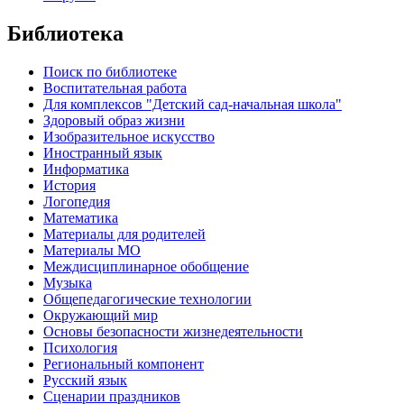
Библиотека
Поиск по библиотеке
Воспитательная работа
Для комплексов "Детский сад-начальная школа"
Здоровый образ жизни
Изобразительное искусство
Иностранный язык
Информатика
История
Логопедия
Математика
Материалы для родителей
Материалы МО
Междисциплинарное обобщение
Музыка
Общепедагогические технологии
Окружающий мир
Основы безопасности жизнедеятельности
Психология
Региональный компонент
Русский язык
Сценарии праздников