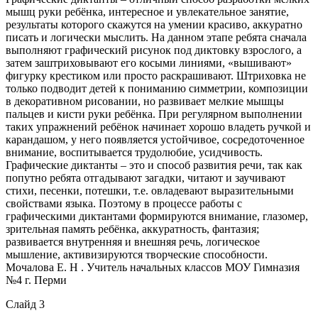
мышц руки ребёнка, интересное и увлекательное занятие,
результаты которого скажутся на умении красиво, аккуратно
писать и логически мыслить. На данном этапе ребята сначала
выполняют графический рисунок под диктовку взрослого, а
затем заштриховывают его косыми линиями, «вышивают»
фигурку крестиком или просто раскрашивают. Штриховка не
только подводит детей к пониманию симметрии, композиции
в декоративном рисовании, но развивает мелкие мышцы
пальцев и кисти руки ребёнка. При регулярном выполнении
таких упражнений ребёнок начинает хорошо владеть ручкой и
карандашом, у него появляется устойчивое, сосредоточенное
внимание, воспитывается трудолюбие, усидчивость.
Графические диктанты – это и способ развития речи, так как
попутно ребята отгадывают загадки, читают и заучивают
стихи, песенки, потешки, т.е. овладевают выразительными
свойствами языка. Поэтому в процессе работы с
графическими диктантами формируются внимание, глазомер,
зрительная память ребёнка, аккуратность, фантазия;
развивается внутренняя и внешняя речь, логическое
мышление, активизируются творческие способности.
Мочалова Е. Н . Учитель начальных классов МОУ Гимназия
№4 г. Перми
Слайд 3