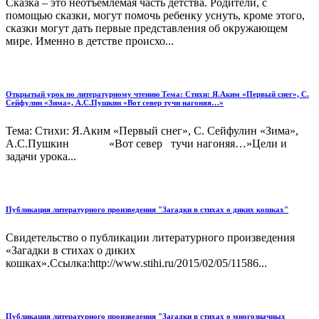
Сказка – это неотъемлемая часть детства. Родители, с
помощью сказки, могут помочь ребенку уснуть, кроме этого,
сказки могут дать первые представления об окружающем
мире. Именно в детстве происхо...
Открытый урок по литературному чтению Тема: Стихи: Я.Аким «Первый снег», С.
Сейфулин «Зима», А.С.Пушкин «Вот север тучи нагоняя…»
Тема: Стихи: Я.Аким «Первый снег», С. Сейфулин «Зима»,
А.С.Пушкин «Вот север тучи нагоняя…»Цели и
задачи урока...
Публикация литературного произведения "Загадки в стихах о диких кошках"
Cвидетельство о публикации литературного произведения
«Загадки в стихах о диких
кошках».Ссылка:http://www.stihi.ru/2015/02/05/11586...
Публикация литературного произведения "Загадки в стихах о многозначных