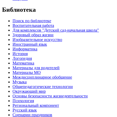
Библиотека
Поиск по библиотеке
Воспитательная работа
Для комплексов "Детский сад-начальная школа"
Здоровый образ жизни
Изобразительное искусство
Иностранный язык
Информатика
История
Логопедия
Математика
Материалы для родителей
Материалы МО
Междисциплинарное обобщение
Музыка
Общепедагогические технологии
Окружающий мир
Основы безопасности жизнедеятельности
Психология
Региональный компонент
Русский язык
Сценарии праздников