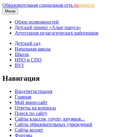
Образовательная социальная сеть
ns
portal.ru
Меню
Обзор возможностей
Детский проект «Алые паруса»
Аттестация педагогических работников
Детский сад
Начальная школа
Школа
НПО и СПО
ВУЗ
Навигация
Вход/регистрация
Главная
Мой мини-сайт
Ответы на вопросы
Поиск по сайту
Сайты классов, групп, кружков...
Сайты образовательных учреждений
Сайты коллег
Форумы