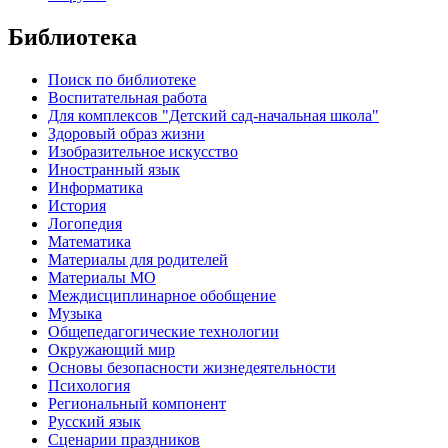
Библиотека
Поиск по библиотеке
Воспитательная работа
Для комплексов "Детский сад-начальная школа"
Здоровый образ жизни
Изобразительное искусство
Иностранный язык
Информатика
История
Логопедия
Математика
Материалы для родителей
Материалы МО
Междисциплинарное обобщение
Музыка
Общепедагогические технологии
Окружающий мир
Основы безопасности жизнедеятельности
Психология
Региональный компонент
Русский язык
Сценарии праздников