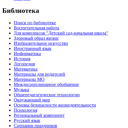
Библиотека
Поиск по библиотеке
Воспитательная работа
Для комплексов "Детский сад-начальная школа"
Здоровый образ жизни
Изобразительное искусство
Иностранный язык
Информатика
История
Логопедия
Математика
Материалы для родителей
Материалы МО
Междисциплинарное обобщение
Музыка
Общепедагогические технологии
Окружающий мир
Основы безопасности жизнедеятельности
Психология
Региональный компонент
Русский язык
Сценарии праздников