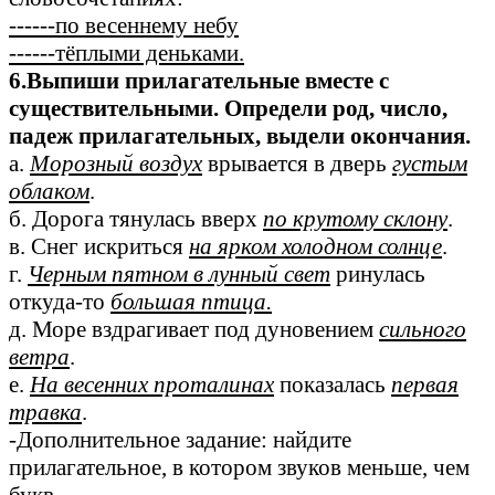
------по весеннему небу
------тёплыми деньками.
6.Выпиши прилагательные вместе с
существительными. Определи род, число,
падеж прилагательных, выдели окончания.
а.
Морозный воздух
врывается в дверь
густым
облаком
.
б. Дорога тянулась вверх
по крутому склону
.
в. Снег искриться
на ярком холодном солнце
.
г.
Черным пятном в лунный свет
ринулась
откуда-то
большая птица.
д. Море вздрагивает под дуновением
сильного
ветра
.
е.
На весенних проталинах
показалась
первая
травка
.
-Дополнительное задание: найдите
прилагательное, в котором звуков меньше, чем