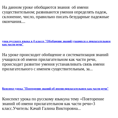
На данном уроке обобщаются знания об имени
существительном; развиваются умения определять падеж,
склонение, число, правильно писать безударные падежные
окончания....
урок русского языка в 4 классе "Обобщение знаний учащихся о прилагательном
как части речи"
На уроке происходит обобщение и систематизация знаний
учащихся об имени прилагательном как части речи,
происходит развитие умения устанавливать связь имени
прилагательного с именем существительным, за...
Конспект урока "Повторение знаний об имени прилагательном как части речи"
Конспект урока по русскому языкуна тему «Повторение
знаний об имени прилагательном как части речи»3
класс.Учитель: Качай Галина Викторовна...