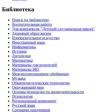
Библиотека
Поиск по библиотеке
Воспитательная работа
Для комплексов "Детский сад-начальная школа"
Здоровый образ жизни
Изобразительное искусство
Иностранный язык
Информатика
История
Логопедия
Математика
Материалы для родителей
Материалы МО
Междисциплинарное обобщение
Музыка
Общепедагогические технологии
Окружающий мир
Основы безопасности жизнедеятельности
Психология
Региональный компонент
Русский язык
Сценарии праздников