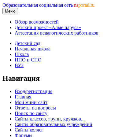
Образовательная социальная сеть
ns
portal.ru
Меню
Обзор возможностей
Детский проект «Алые паруса»
Аттестация педагогических работников
Детский сад
Начальная школа
Школа
НПО и СПО
ВУЗ
Навигация
Вход/регистрация
Главная
Мой мини-сайт
Ответы на вопросы
Поиск по сайту
Сайты классов, групп, кружков...
Сайты образовательных учреждений
Сайты коллег
Форумы