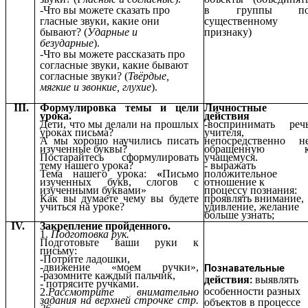
-Что вы можете сказать про
в группы п
гласные звуки, какие они
существенному
бывают? (
Ударные и
признаку)
безударные
).
-Что вы можете рассказать про
согласные звуки, какие бывают
согласные звуки? (
Твёрдые,
мягкие и звонкие, глухие
).
III.
Формулировка темы и цели
Личностные
урока.
действия
Дети, что мы делали на прошлых
-
воспринимать реч
уроках письма?
учителя,
А мы хорошо научились писать
непосредственно н
изученные буквы?
обращенную 
Постарайтесь сформулировать
учащемуся.
тему нашего урока?
-
выражать
Тема нашего урока:
«
Письмо
положительное
изученных букв, слогов с
отношение к
изученными буквами»
процессу познания:
Как вы думаете чему вы будете
проявлять внимание,
учиться на уроке?
удивление, желание
больше узнать
;
IV.
Закрепление пройденного.
1.
Подготовка рук.
Подготовьте ваши руки к
письму:
-Потрите ладошки,
-движение «моем ручки»,
Познавательные
-разомните каждый пальчик,
действия
выявлять
:
- потрясите ручками.
особенности разных
2.
Рассмотрите внимательно
задания на верхней строчке стр.
объектов в процессе