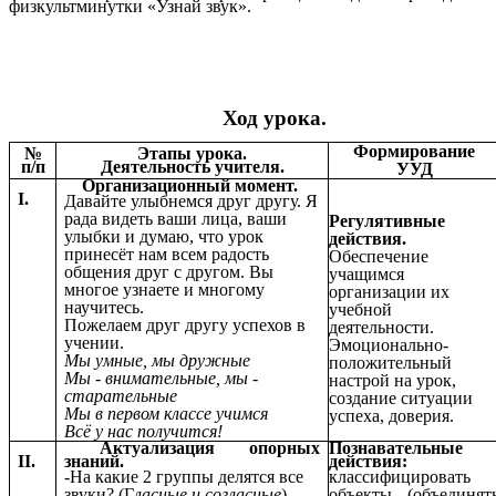
физкультминутки «Узнай звук».
Ход урока.
Формирование
№
Этапы урока.
п/п
Деятельность учителя.
УУД
Организационный момент.
I.
Давайте улыбнемся друг другу. Я
рада видеть ваши лица, ваши
Регулятивные
улыбки и думаю, что урок
действия.
принесёт нам всем радость
Обеспечение
общения друг с другом. Вы
учащимся
многое узнаете и многому
организации их
научитесь.
учебной
Пожелаем друг другу успехов в
деятельности.
учении.
Эмоционально-
Мы умные, мы дружные
положительный
Мы - внимательные, мы -
настрой на урок,
старательные
создание ситуации
Мы в первом классе учимся
успеха, доверия.
Всё у нас получится!
Актуализация опорных
Познавательные
II.
знаний.
действия:
-На какие 2 группы делятся все
классифицировать
звуки? (Г
ласные и согласные
).
объекты (объединят