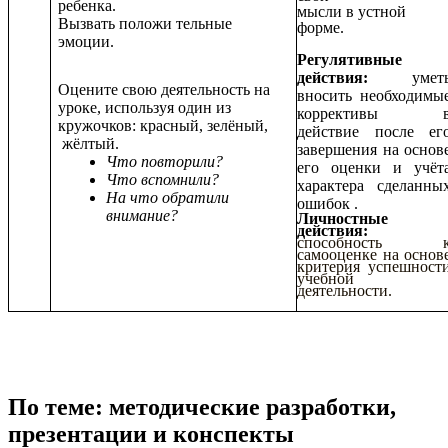
ребенка.
мысли в устной
Вызвать положи тельные
форме
.
эмоции.
Регулятивные
действия:
умет
Оцените свою деятельность на
вносить необходимы
уроке, используя один из
коррективы 
кружочков: красный, зелёный,
действие после ег
жёлтый.
завершения на основ
Что повторили?
его оценки и учёт
Что вспомнили?
характера сделанны
На что обратили
ошибок .
внимание?
Личностные
действия:
способность 
самооценке на основ
критерия успешност
учебной
деятельности.
По теме: методические разработки,
презентации и конспекты