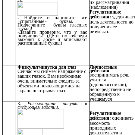
26.
их рассматривания
(наблюдения)
Регулятивные
действия:
удерживат
- Найдите и напишите все
«спрятанные» буквы. -
цель деятельности до
Подчеркните буквы гласных
получения ее
звуков!
результата
-Давайте проверим, что у вас
получилось? (Дети по очереди
выходят к доске и вписывают
распознанные буквы)
Физкультминутка для глаз
Личностные
действия
Сейчас мы снимем напряжение с
воспринимать речь
ваших глазок. Вам необходимо
учителя
очень внимательно следить за
(одноклассников),
объектами появляющимися на
непосредственно не
экране не отрывая глаз.
обращенную к
учащемуся
3.
Рассмотрите рисунки в
следующем задании.
Регулятивные
действия:
оценивать
весомость
приводимых
доказательств и