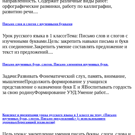
направленность. Содержит различные виды работ:
орфографические разминки, работу по каллиграфии,
развитию речи....
Письмо слов и слогов с изученными буквами
Урок русского языка в 1 классеТема: Письмо слов и слогов с
изученными буквами.Цель: закрепить навыки письма и букв
их соединение.Закрепить умение составлять предложение и
текст из предложений....
Письмо изученных букв, слогов. Письмо элементов изученных букв.
Задачи:Развивать Фонематический слух, память, внимание,
мышлениеПродолжить формирование у учащихся
представление о назначении букв Е и ЯВоспитывать гордость
за свою родинуФормирование УУД:Умение работ...
Конспект и презентация урока русского языка в 1 классе на тему «Письмо
изученных букв, слогов. Письмо предложений.» (с использованием
здоровьесберегающей технологии)
Цель урока: закрепление умения писать буквы, слоги, слова и