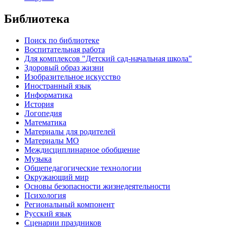
Библиотека
Поиск по библиотеке
Воспитательная работа
Для комплексов "Детский сад-начальная школа"
Здоровый образ жизни
Изобразительное искусство
Иностранный язык
Информатика
История
Логопедия
Математика
Материалы для родителей
Материалы МО
Междисциплинарное обобщение
Музыка
Общепедагогические технологии
Окружающий мир
Основы безопасности жизнедеятельности
Психология
Региональный компонент
Русский язык
Сценарии праздников