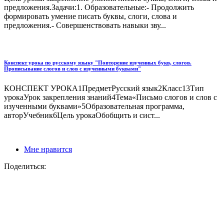
предложения.Задачи:1. Образовательные:- Продолжить
формировать умение писать буквы, слоги, слова и
предложения.- Совершенствовать навыки зву...
Конспект урока по русскому языку "Повторение изученных букв, слогов.
Прописывание слогов и слов с изученными буквами"
КОНСПЕКТ УРОКА1ПредметРусский язык2Класс13Тип
урокаУрок закрепления знаний4Тема«Письмо слогов и слов с
изученными буквами»5Образовательная программа,
авторУчебник6Цель урокаОбобщить и сист...
Мне нравится
Поделиться: