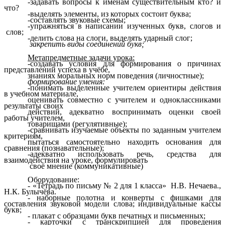
-задавать вопросы к именам существительным кто? и
что?
-выделять элементы, из которых состоит буква;
-составлять звуковые схемы;
-упражняться в написании изученных букв, слогов и
слов;
-делить слова на слоги, выделять ударный слог;
закрепить виды соединений букв;
Метапредметные задачи урока:
-создавать условия для формирования о причинах
представлений успеха в учёбе,
знаниях моральных норм поведения (личностные);
формирование умения:
-понимать выделенные учителем ориентиры действия
в учебном материале,
оценивать совместно с учителем и одноклассниками
результаты своих
действий, адекватно воспринимать оценки своей
работы учителем,
товарищами (регулятивные);
-сравнивать изучаемые объекты по заданным учителем
критериям,
пытаться самостоятельно находить основания для
сравнения (познавательные);
-адекватно использовать речь, средства для
взаимодействия на уроке, формулировать
своё мнение (коммуникативные)
Оборудование:
- «Тетрадь по письму № 2 для 1 класса» Н.В. Нечаева.,
Н.К. Булычёва.
- наборные полотна и конверты с фишками для
составления звуковой модели слова; индивидуальные кассы
букв;
- плакат с образцами букв печатных и письменных;
- карточки с транскрипцией для проведения