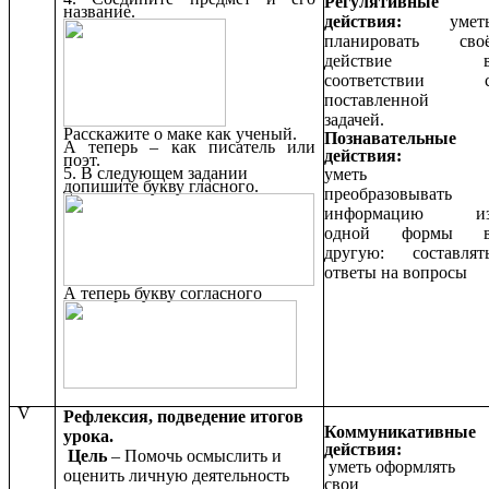
Регулятивные
название.
действия:
умет
планировать сво
действие 
соответствии 
поставленной
задачей.
Расскажите о маке как ученый.
Познавательные
А теперь – как писатель или
действия:
поэт.
5. В следующем задании
уметь
допишите букву гласного.
преобразовывать
информацию и
одной формы 
другую: составлят
ответы на вопросы
А теперь букву согласного
V
Рефлексия, подведение итогов
Коммуникативные
урока.
действия:
Цель
– Помочь осмыслить и
уметь оформлять
оценить личную деятельность
свои