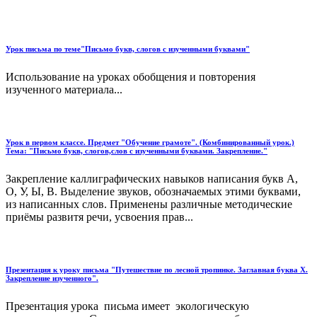
Урок письма по теме"Письмо букв, слогов с изученными буквами"
Использование на уроках обобщения и повторения
изученного материала...
Урок в первом классе. Предмет "Обучение грамоте". (Комбинированный урок.)
Тема: "Письмо букв, слогов,слов с изученными буквами. Закрепление."
Закрепление каллиграфических навыков написания букв А,
О, У, Ы, В. Выделение звуков, обозначаемых этими буквами,
из написанных слов. Применены различные методические
приёмы развитя речи, усвоения прав...
Презентация к уроку письма "Путешествие по лесной тропинке. Заглавная буква Х.
Закрепление изученного".
Презентация урока письма имеет экологическую