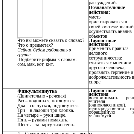
рассуждений.
Познавательные
действия:
уметь
ориентироваться в
своей системе знаний
осуществлять анализ
объектов
.
Что вы можете сказать о словах?
Личностные
действия:
Что о предметах?
применять правила
Сейчас будем работать в
делового
группе.
сотрудничества:
Подберите рифмы к словам:
считаться с мнением
сом, мак, кот, кит.
другого человека;
проявлять терпение и
доброжелательность 
споре
Личностные
Физкультминутка
действия
(Двигательно - речевая)
воспринимать реч
Раз – подняться, потянуться.
учителя
(одноклассников),
Два – согнуться, подтянуться.
непосредственно н
Три – в ладоши три хлопка.
обращенную 
На четыре – руки шире.
учащемуся
Пять – руками помахать.
Шесть – за парту тихо сесть.
4. Соедините предмет и его