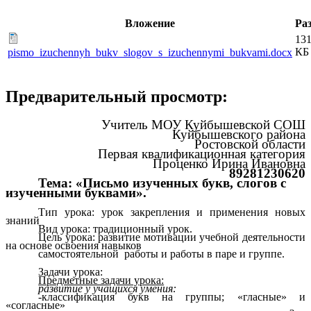
Вложение
Ра
131
КБ
pismo_izuchennyh_bukv_slogov_s_izuchennymi_bukvami.docx
Предварительный просмотр:
Учитель МОУ Куйбышевской СОШ
Куйбышевского района
Ростовской области
Первая квалификационная категория
Проценко Ирина Ивановна
89281230620
Тема: «Письмо изученных букв, слогов с
изученными буквами».
Тип урока: урок закрепления и применения новых
знаний
Вид урока: традиционный урок.
Цель урока: развитие мотивации учебной деятельности
на основе освоения навыков
самостоятельной работы и работы в паре и группе.
Задачи урока:
Предметные задачи урока:
развитие у учащихся умения:
-классификация букв на группы; «гласные» и
«согласные»