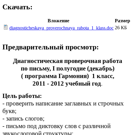
Скачать:
Вложение
Размер
26 КБ
diagnosticheskaya_proverochnaya_rabota_1_klass.doc
Предварительный просмотр:
Диагностическая проверочная работа
по письму, I полугодие (декабрь)
( программа Гармония) 1 класс,
2011 - 2012 учебный год
.
Цель работы:
- проверить написание заглавных и строчных
букв;
- запись слогов;
- письмо под диктовку слов с различной
звукослоговой структуры: