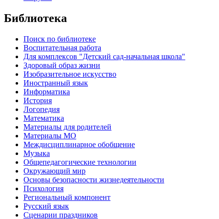
Библиотека
Поиск по библиотеке
Воспитательная работа
Для комплексов "Детский сад-начальная школа"
Здоровый образ жизни
Изобразительное искусство
Иностранный язык
Информатика
История
Логопедия
Математика
Материалы для родителей
Материалы МО
Междисциплинарное обобщение
Музыка
Общепедагогические технологии
Окружающий мир
Основы безопасности жизнедеятельности
Психология
Региональный компонент
Русский язык
Сценарии праздников