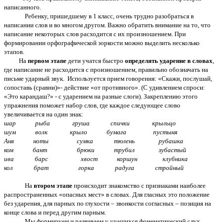
написанного.
Ребенку, пришедшему в 1 класс, очень трудно разобраться в
написании слов и во многом другом. Важно обратить внимание на то, что
написание некоторых слов расходится с их произношением. При
формировании орфографической зоркости можно выделить несколько
этапов.
На
первом этапе
дети учатся быстро
определять ударение в словах
,
где написание не расходится с произношением, правильно обозначать на
письме ударный звук. Используется прием говорения: «Скажи, послушай,
сопоставь (сравни)»- действие «от противного». (С удивлением спроси:
«Это карандаш?» - с ударением на разные слоги). Закреплению этого
упражнения поможет набор слов, где каждое следующее слово
увеличивается на один знак:
шар рыба груша спички крыльцо
шум волк крыло бумага пустыня
Аня ноты сумка тюлень рубашка
ком бант брюки трубил зубастый
ива барс хвост коршун клубника
кол брат горка радуга стройный
На
втором этапе
происходит знакомство с признаками наиболее
распространенных «опасных мест» в словах. Для гласных это положение
без ударения, для парных по глухости – звонкости согласных – позиция на
конце слова и перед другим парным.
Мы формируем и развиваем у учащихся фонематический слух,