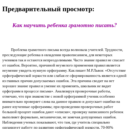
Предварительный просмотр:
Как научить ребенка грамотно писать?
Проблема грамотного письма всегда волновала учителей. Трудности,
преследующие ребенка в овладении правописанием, для некоторых
учеников так и остаются непреодолимыми. Часто знание правил не спасает
от ошибок. Вероятно, причиной неумелого применения правил является
неумение увидеть нужную орфограмму. Как пишет М.Р.Львов: «Отсутствие
орфографической зоркости или слабая ее сформированность является одной
из главных причин допускаемых ошибок. Эта причина сводит на нет
хорошее знание правил и умение их применять, школьник не видит
орфограмм в процессе письма». Анализируя проверочные работы,
отмечаю, что при знакомстве с новой орфограммой ученик особенно
внимательно проверяет слова на данное правило и допускает ошибки на
ранее изученные орфограммы; при проведении проверочных работ
большой процент ошибок дают «описки»; проверку написанного ребенок
выполняет формально, механически, не замечая допущенных ошибок.
Наблюдения ученых показывают, что там, где учитель специально
организует работу по развитию орфографической зоркости, 70-90%