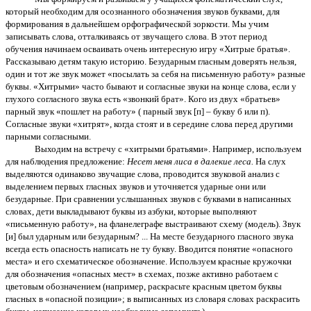
который необходим для осознанного обозначения звуков буквами, для
формирования в дальнейшем орфографической зоркости. Мы учим
записывать слова, отталкиваясь от звучащего слова. В этот период
обучения начинаем осваивать очень интересную игру «Хитрые братья».
Рассказываю детям такую историю. Безударным гласным доверять нельзя,
один и тот же звук может «посылать за себя на письменную работу» разные
буквы. «Хитрыми» часто бывают и согласные звуки на конце слова, если у
глухого согласного звука есть «звонкий брат». Кого из двух «братьев»
парный звук «пошлет на работу» ( парный звук [п] – букву б или п).
Согласные звуки «хитрят», когда стоят и в середине слова перед другими
парными согласными.
Выходим на встречу с «хитрыми братьями». Например, используем
для наблюдения предложение:
Несет меня лиса в далекие леса.
На слух
выделяются одинаково звучащие слова, проводится звуковой анализ с
выделением первых гласных звуков и уточняется ударные они или
безударные. При сравнении услышанных звуков с буквами в написанных
словах, дети выкладывают буквы из азбуки, которые выполняют
«письменную работу», на фланелеграфе выстраивают схему (модель). Звук
[и] был ударным или безударным? ... На месте безударного гласного звука
всегда есть опасность написать не ту букву. Вводится понятие «опасного
места» и его схематическое обозначение. Используем красные кружочки
для обозначения «опасных мест» в схемах, позже активно работаем с
цветовым обозначением (например, раскрасьте красным цветом буквы
гласных в «опасной позиции»; в выписанных из словаря словах раскрасить