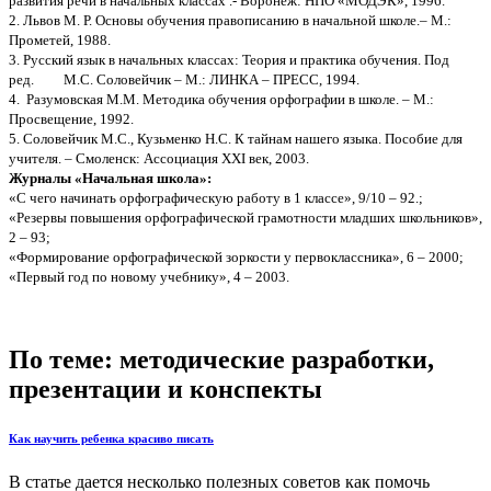
развития речи в начальных классах .- Воронеж: НПО «МОДЭК», 1996.
2. Львов М. Р. Основы обучения правописанию в начальной школе.– М.:
Прометей, 1988.
3. Русский язык в начальных классах: Теория и практика обучения. Под
ред. М.С. Соловейчик – М.: ЛИНКА – ПРЕСС, 1994.
4. Разумовская М.М. Методика обучения орфографии в школе. – М.:
Просвещение, 1992.
5. Соловейчик М.С., Кузьменко Н.С. К тайнам нашего языка. Пособие для
учителя. – Смоленск: Ассоциация ХХI век, 2003.
Журналы «Начальная школа»:
«С чего начинать орфографическую работу в 1 классе», 9/10 – 92.;
«Резервы повышения орфографической грамотности младших школьников»,
2 – 93;
«Формирование орфографической зоркости у первоклассника», 6 – 2000;
«Первый год по новому учебнику», 4 – 2003.
По теме: методические разработки,
презентации и конспекты
Как научить ребенка красиво писать
В статье дается несколько полезных советов как помочь