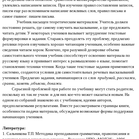
увлеклись написанием записок. При изучении правил составления записок,
писем еще раз вспоминаем написание вежливых слов, правил письма и
самое главное: пишем письма.
Учебник насыщен теоретическим материалом. Учитель должен
постоянно решать, где самому озвучить высказывание, а где предложить
читать детям. У некоторых учеников вызывает затруднение текстовые
формулировки и задания. Стараясь преодолеть эту проблему, предлагаю
реплики героев озвучивать хорошо читающим ученикам, особенно важные
сведения читаем хором. Конечно, при разумной дозировке объема
самостоятельного чтения учебник способствует освоению материала по
русскому языку и прививает интерес к размышлению о языке, помогает
становлению техники чтения. Когда такие текстовые задания применяются
системно, создаются условия для самостоятельных речевых высказываний
учеников. Предлагаю задания, начинающиеся со слов
придумай, расскажи,
сравни, заметь ,объясни, докажи.
Серьезной проблемой при работе по учебнику могут стать родители,
поскольку их так не учили и для них кое-что может оказаться новым. На
одном из собраний знакомлю их с учебником, идеями авторов,
предполагаемыми результатами. Вместе рассматриваем страницы книги,
особенности подачи материала, обсуждаем возможные формы поддержки
начинающих учеников.
Литература:
1. Сальникова Т.П. Методика преподавания грамматики, правописания и