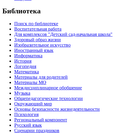
Библиотека
Поиск по библиотеке
Воспитательная работа
Для комплексов "Детский сад-начальная школа"
Здоровый образ жизни
Изобразительное искусство
Иностранный язык
Информатика
История
Логопедия
Математика
Материалы для родителей
Материалы МО
Междисциплинарное обобщение
Музыка
Общепедагогические технологии
Окружающий мир
Основы безопасности жизнедеятельности
Психология
Региональный компонент
Русский язык
Сценарии праздников