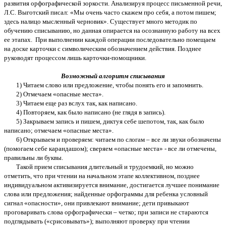
развития орфографической зоркости. Анализируя процесс письменной речи,
Л.С. Выготский писал: «Мы очень часто скажем про себя, а потом пишем;
здесь налицо мысленный черновик». Существует много методик по
обучению списыванию, но данная опирается на осознанную работу на всех
ее этапах. При выполнении каждой операции последовательно помещаем
на доске карточки с символическим обозначением действия. Позднее
руководят процессом лишь карточки-помощники.
Возможный алгоритм списывания
1) Читаем слово или предложение, чтобы понять его и запомнить.
2) Отмечаем «опасные места».
3) Читаем еще раз вслух так, как написано.
4) Повторяем, как было написано (не глядя в запись).
5) Закрываем запись и пишем, диктуя себе шепотом, так, как было
написано; отмечаем «опасные места».
6) Открываем и проверяем: читаем по слогам – все ли звуки обозначены
(помогаем себе карандашом); сверяем «опасные места» - все ли отмечены,
правильны ли буквы.
Такой прием списывания длительный и трудоемкий, но можно
отметить, что при чтении на начальном этапе коллективном, позднее
индивидуальном активизируется внимание, достигается лучшее понимание
слова или предложения; найденные орфограммы для ребенка условный
сигнал «опасности», они привлекают внимание; дети привыкают
проговаривать слова орфографически – четко; при записи не стараются
подглядывать («срисовывать»); выполняют проверку при чтении