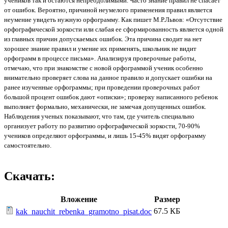
учеников так и остаются непреодолимыми. Часто знание правил не спасает
от ошибок. Вероятно, причиной неумелого применения правил является
неумение увидеть нужную орфограмму. Как пишет М.Р.Львов: «Отсутствие
орфографической зоркости или слабая ее сформированность является одной
из главных причин допускаемых ошибок. Эта причина сводит на нет
хорошее знание правил и умение их применять, школьник не видит
орфограмм в процессе письма». Анализируя проверочные работы,
отмечаю, что при знакомстве с новой орфограммой ученик особенно
внимательно проверяет слова на данное правило и допускает ошибки на
ранее изученные орфограммы; при проведении проверочных работ
большой процент ошибок дают «описки»; проверку написанного ребенок
выполняет формально, механически, не замечая допущенных ошибок.
Наблюдения ученых показывают, что там, где учитель специально
организует работу по развитию орфографической зоркости, 70-90%
учеников определяют орфограммы, и лишь 15-45% видят орфограмму
самостоятельно.
Скачать:
Вложение
Размер
67.5 КБ
kak_nauchit_rebenka_gramotno_pisat.doc