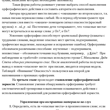
буквы, написание которых необходимо запомнить).
Такая форма работы развивает умение выбрать способ выполнения
орфографического действия и составить алгоритм его выполнения.
Авторы предлагают ввести письмо с «окошками» во втором классе, т.к.
навык письма первоклассника слабый. Но в период обучения грамоте при
печатании слов вместо «окошек» помещаем сигнал опасности (красный
кружок):
п . лá, р . кá.
Постепенно дети «открывают», что «опасные места»
могут встречаться и на конце слова:
у Ол?, к Ол?.
Усвоению орфографии способствует
зрительный фактор
(плакаты с
трудными словами, выделение опасных мест цветом, подчеркивание,
графическое выделение, нахождение и исправление ошибок). Орфограммы
обозначаем различными способами: изученные – подчеркиваем,
неизвестные – обозначаем точками под буквами, например,
у
К
áт?.
При
наблюдении за «работой» согласных используем строки С.Михалкова:
Дядя
Степа один раз утопающего спас.
После аналогичной работы получаем
вывод о новом «опасном» месте при письме, вводится опорная модель.
Таблицей «Внимание! Опасность!» пользуемся как опорой для
напоминания о признаках орфограмм.
На
третьем этапе
происходит
становление орфографической
зоркости
. Становление умения обнаруживать орфограммы требует
систематической тренировки в выполнении осваиваемого действия с
использованием упражнений для развития орфографической зоркости.
Упражнения при восприятии материала на слух
1.
Определить, есть ли «опасные места» в произнесенном слове; если