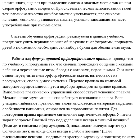
написанного, еще раз при выделении слогов и опасных мест, а так же при
сверке орфограмм с моделью. При систематическом использовании такой
технологии количество ошибок заметно уменьшается, практически
исчезают «описки», развивается память, успешно запоминаются часто
употребляемые при письме слова.
Система обучения орфографии, реализуемая в данном учебнике,
предлагает учить первоклассников обнаруживать орфограммы, подводить
детей к пониманию необходимости выбора буквы для обозначения звука.
Работа над
формулировкой орфографического правила
проводится
по учебнику и продумана так, что сначала происходит общение с каждым
ребенком через ролевые игры, беседы с авторами, персонажами. Они часто
ставят перед читателем орфографические задачи, наталкивают на
рассуждения, споры, умозаключения. Перенос правила на языковой
материал осуществляется путем подбора примеров на данное правило.
Выполнение практических упражнений способствует усвоению правила.
Механическое заучивание не способствует осознанию правила. Если
учащиеся забывают правило, мы вновь на словесном материале выделяем
особенности написания, опираемся на справочники-памятки. Для
повторения правил применяем сигнальные карточки-светофоры. Учитель
задает вопросы: Гласный звук под ударением всегда в сильной позиции?
(Если дети согласны с формулировкой, показывают зеленую карточку).
Согласный звук на конце слова всегда в слабой позиции? (Если
высказывание неверно – поднимают красную карточку и поясняют, почему