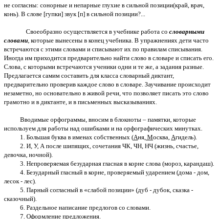
не согласны: сонорные и непарные глухие в сильной позиции(край, врач,
конь). В слове [гупки] звук [п] в сильной позиции?...
Своеобразно осуществляется в учебнике работа со
словарными
словами
, которые вынесены в конец учебника. В упражнениях дети часто
встречаются с этими словами и списывают их по правилам списывания.
Иногда им приходится предварительно найти слово в словаре и списать его.
Слова, с которыми встречаются ученики одни и те же, а задания разные.
Предлагается самим составить для класса словарный диктант,
предварительно проверив каждое слово в словаре. Заучивание происходит
незаметно, но основательно в живой речи, что позволяет писать это слово
грамотно и в диктанте, и в письменных высказываниях.
Вводимые орфограммы, вносим в блокноты – памятки, которые
используем для работы над ошибками и на орфографических минутках.
1. Большая буква в именах собственных (
А
ня
, М
осква,
А
гидель).
2. И, У, А после шипящих, сочетания ЧК, ЧН, НЧ (жизнь, счастье,
девочка, ночной).
3. Непроверяемая безударная гласная в корне слова (мороз, карандаш).
4. Безударный гласный в корне, проверяемый ударением (дома - дом,
лесок - лес).
5. Парный согласный в «слабой позиции» (дуб - дубок, сказка -
сказочный).
6. Раздельное написание предлогов со словами.
7. Оформление предложения.