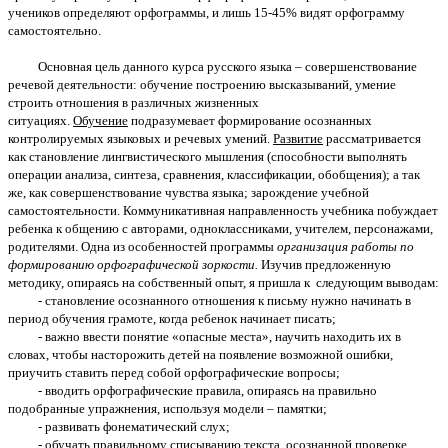
учеников определяют орфограммы, и лишь 15-45% видят орфограмму
самостоятельно.
Основная цель данного курса русского языка – совершенствование
речевой деятельности: обучение построению высказываний, умение
строить отношения в различных жизненных
ситуациях.
Обучение
подразумевает формирование осознанных
контролируемых языковых и речевых умений.
Развитие
рассматривается
как становление лингвистического мышления (способности выполнять
операции анализа, синтеза, сравнения, классификации, обобщения); а так
же, как совершенствование чувства языка; зарождение учебной
самостоятельности. Коммуникативная направленность учебника побуждает
ребенка к общению с авторами, одноклассниками, учителем, персонажами,
родителями. Одна из особенностей программы
организация работы по
формированию орфографической зоркости.
Изучив предложенную
методику, опираясь на собственный опыт, я пришла к следующим выводам:
- становление осознанного отношения к письму нужно начинать в
период обучения грамоте, когда ребенок начинает писать;
- важно ввести понятие «опасные места», научить находить их в
словах, чтобы насторожить детей на появление возможной ошибки,
приучить ставить перед собой орфографические вопросы;
- вводить орфографические правила, опираясь на правильно
подобранные упражнения, используя модели – памятки;
- развивать фонематический слух;
- обучать правильному списыванию текста, осознанной проверке