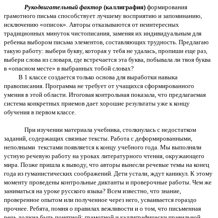
Рукодвигательный фактор
(каллиграфия)
формирования
грамотного письма способствует лучшему восприятию и запоминанию,
исключению «описок». Авторы отказываются от неинтересных
традиционных минуток чистописания, заменяя их индивидуальным для
ребенка выбором письма элементов, составляющих трудность. Предлагаю
такую работу: выбери букву, которая у тебя не удалась, пропиши еще раз,
выбери слова из словаря, где встречается эта буква, побывала ли твоя буква
в «опасном месте» в выбранных тобой словах?
В 1 классе создается только основа для выработки навыка
правописания. Программа не требует от учащихся сформированного
умения в этой области. Итоговая контрольная показала, что предлагаемая
система конкретных приемов дает хорошие результаты уже к концу
обучения в первом классе.
При изучении материала учебника, столкнулась с недостатком
заданий, содержащих связные тексты. Работа с деформированными,
неполными текстами появляется к концу учебного года. Мы выполняли
устную речевую работу на уроках литературного чтения, окружающего
мира. Позже пришла к выводу, что авторы вынесли речевые темы на конец
года из гуманистических соображений. Дети устали, ждут каникул. К этому
моменту проведены контрольные диктанты и проверочные работы. Чем же
заниматься на уроке русского языка? Всем известно, что знание,
проверенное опытом или полученное через него, усваивается гораздо
прочнее. Ребята, помня о правилах вежливости и о том, что письменная
речь должна быть понятной: грамотной и каллиграфически правильной,