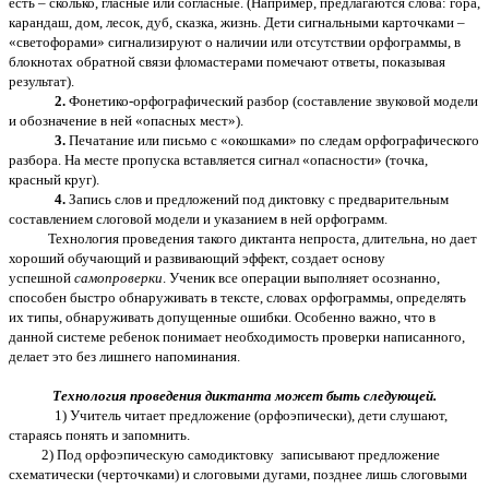
есть – сколько, гласные или согласные. (Например, предлагаются слова: гора,
карандаш, дом, лесок, дуб, сказка, жизнь. Дети сигнальными карточками –
«светофорами» сигнализируют о наличии или отсутствии орфограммы, в
блокнотах обратной связи фломастерами помечают ответы, показывая
результат).
2.
Фонетико-орфографический разбор (составление звуковой модели
и обозначение в ней «опасных мест»).
3.
Печатание или письмо с «окошками» по следам орфографического
разбора. На месте пропуска вставляется сигнал «опасности» (точка,
красный круг).
4.
Запись слов и предложений под диктовку с предварительным
составлением слоговой модели и указанием в ней орфограмм.
Технология проведения такого диктанта непроста, длительна, но дает
хороший обучающий и развивающий эффект, создает основу
успешной
самопроверки
. Ученик все операции выполняет осознанно,
способен быстро обнаруживать в тексте, словах орфограммы, определять
их типы, обнаруживать допущенные ошибки. Особенно важно, что в
данной системе ребенок понимает необходимость проверки написанного,
делает это без лишнего напоминания.
Технология проведения диктанта может быть следующей.
1) Учитель читает предложение (орфоэпически), дети слушают,
стараясь понять и запомнить.
2)
Под орфоэпическую самодиктовку записывают предложение
схематически (черточками) и слоговыми дугами, позднее лишь слоговыми