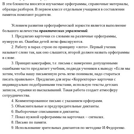
В эти блокноты вносятся изучаемые орфограммы, справочные материалы,
образцы разборов. В первом классе отдельным учащимся в составлении
памяток помогают родители.
Условием развития орфографической зоркости является выполнение
большого количества
практических упражнений
.
1. Предлагаю карточки со словами на различные орфограммы,
нумерую их. Ошибки детей легко фиксируются.
2. Работу в парах строю по принципу «лото». Первый ученик
называет слово так, как оно слышится, второй должен назвать орфограммы
в слове.
3. Принцип какографии, т.е. письма с намеренно допущенными
ошибками часто предлагает учебник, подводя учеников к выводу «Если мы
хотим, чтобы нашу письменную речь легко понимали, надо стараться
писать правильно». Предлагаю для игры «Корректоры» карточки с
индивидуально подобранными текстами, использую тексты детских
записок, отрывки из высказываний. Такая работа создает атмосферу
сотрудничества.
4. Комментированное письмо с указанием орфограмм.
5. Объяснительные и предупредительные диктанты.
6. Выборочные списывания и диктанты.
7. Показ нужной орфограммы на карточках – сигналах.
8. Письмо по памяти.
9. Использование зрительных диктантов по методике И.Федоренко.