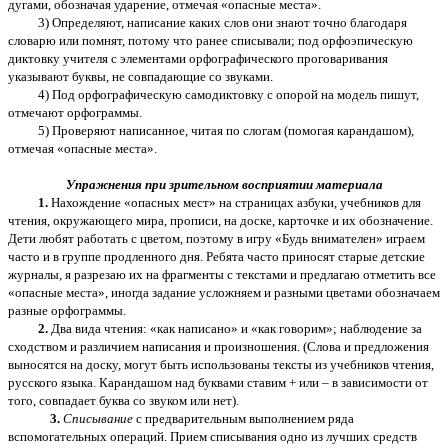
дугами, обозначая ударение, отмечая «опасные места».
3) Определяют, написание каких слов они знают точно благодаря
словарю или помнят, потому что ранее списывали; под орфоэпическую
диктовку учителя с элементами орфографического проговаривания
указывают буквы, не совпадающие со звуками.
4) Под орфографическую самодиктовку с опорой на модель пишут,
отмечают орфограммы.
5) Проверяют написанное, читая по слогам (помогая карандашом),
отмечая «опасные места».
Упражнения при зрительном восприятии материала
1.
Нахождение «опасных мест» на страницах азбуки, учебников для
чтения, окружающего мира, прописи, на доске, карточке и их обозначение.
Дети любят работать с цветом, поэтому в игру «Будь внимателен» играем
часто и в группе продленного дня. Ребята часто приносят старые детские
журналы, я разрезаю их на фрагменты с текстами и предлагаю отметить все
«опасные места», иногда задание усложняем и разными цветами обозначаем
разные орфограммы.
2.
Два вида чтения: «как написано» и «как говорим»; наблюдение за
сходством и различием написания и произношения. (Слова и предложения
выносятся на доску, могут быть использованы тексты из учебников чтения,
русского языка. Карандашом над буквами ставим + или – в зависимости от
того, совпадает буква со звуком или нет).
3.
Списывание
с предварительным выполнением ряда
вспомогательных операций. Прием списывания одно из лучших средств