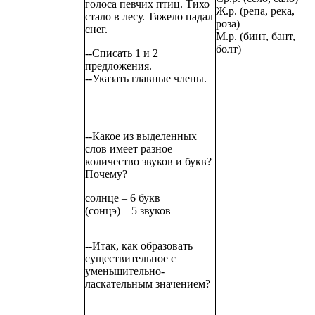
голоса певчих птиц. Тихо
Ж.р. (репа, река,
стало в лесу. Тяжело падал
роза)
снег.
М.р. (бинт, бант,
болт)
--Списать 1 и 2
предложения.
--Указать главные члены.
--Какое из выделенных
слов имеет разное
количество звуков и букв?
Почему?
солнце – 6 букв
(сонцэ) – 5 звуков
--Итак, как образовать
существительное с
уменьшительно-
ласкательным значением?