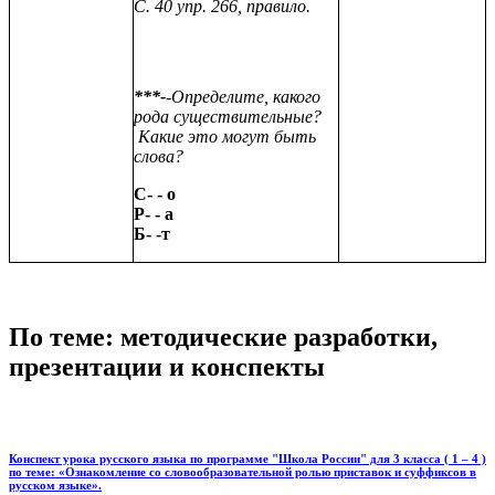
С. 40 упр. 266, правило.
***-
-Определите, какого
рода существительные?
Какие это могут быть
слова?
С- - о
Р- - а
Б- -т
По теме: методические разработки,
презентации и конспекты
Конспект урока русского языка по программе "Школа России" для 3 класса ( 1 – 4 )
по теме: «Ознакомление со словообразовательной ролью приставок и суффиксов в
русском языке».