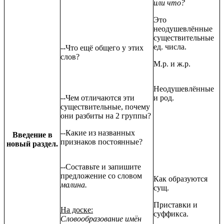
или что?
Это
неодушевлённые
существительные
ед. числа.
--Что ещё общего у этих
слов?
М.р. и ж.р.
Неодушевлённые
--Чем отличаются эти
и род.
существительные, почему
они разбиты на 2 группы?
--Какие из названных
Введение в
признаков постоянные?
новый раздел.
--Составьте и запишите
предложение со словом
Как образуются
малина.
сущ.
Приставки и
На доске:
суффикса.
Словообразование имён