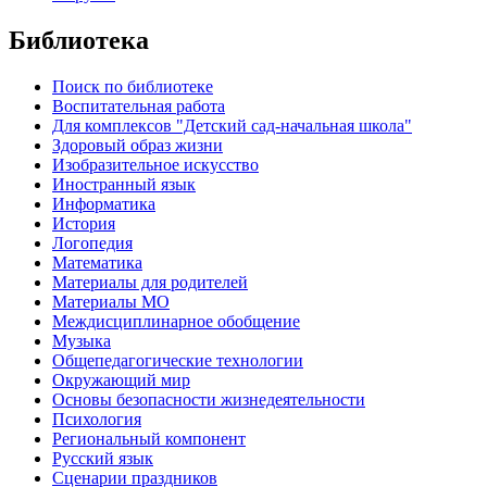
Библиотека
Поиск по библиотеке
Воспитательная работа
Для комплексов "Детский сад-начальная школа"
Здоровый образ жизни
Изобразительное искусство
Иностранный язык
Информатика
История
Логопедия
Математика
Материалы для родителей
Материалы МО
Междисциплинарное обобщение
Музыка
Общепедагогические технологии
Окружающий мир
Основы безопасности жизнедеятельности
Психология
Региональный компонент
Русский язык
Сценарии праздников