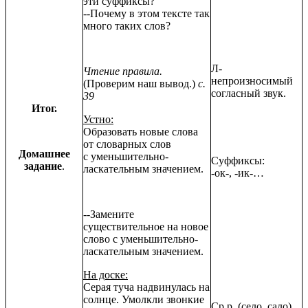
эти суффиксы?
--Почему в этом тексте так
много таких слов?
Л-
Чтение правила.
непроизносимый
(Проверим наш вывод.)
с.
согласный звук.
39
Итог.
Устно:
Образовать новые слова
от словарных слов
Домашнее
с уменьшительно-
Суффиксы:
задание
.
ласкательным значением.
-ок-, -ик-…
--Замените
существительное на новое
слово с уменьшительно-
ласкательным значением.
На доске:
Серая туча надвинулась на
солнце. Умолкли звонкие
Ср.р. (село, сало)