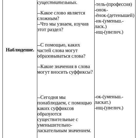
существительных.
-тель-(профессия)
-онок-
--Какое слово является
-ёнок-(детенышей)
сложным?
-ик-(уменьш.-
--Что мы узнаем, изучив
ласк.)
этот раздел?
-ищ-(увелич.)
--С помощью, каких
Наблюдение.
частей слова могут
образовываться слова?
--Какие значения в слова
могут вносить суффиксы?
-ок-(уменьш.-
--Сегодня мы
ласкат.)
понаблюдаем, с помощью
-ищ-(увелич.)
каких суффиксов
образуются
существительные с
уменьшительно-
ласкательным значением.