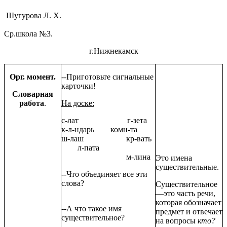
Шугурова Л. Х.
Ср.школа №3.
г.Нижнекамск
Орг. момент.
--Приготовьте сигнальные
карточки!
Словарная
работа
.
На доске:
с-лат г-зета
к-л-ндарь комн-та
ш-лаш кр-вать
л-пата
м-лина
Это имена
существительные.
--Что объединяет все эти
слова?
Существительное
—это часть речи,
которая обозначает
--А что такое имя
предмет и отвечает
существительное?
на вопросы
кто?