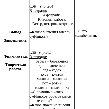
с.38 упр. 264
В тетради:
4 февраля.
Классная работа.
Ветер, ветерок, ветрище.
Т.к. это
Вывод.
--Какие значения внесли
колыбельная.
суффиксы?
Закрепление.
с.38 упр.265
Физ.минутка.
В тетради:
берёза – берёзонька
Творческая
дочь – доченька
работа.
сад – садок
куст – кусток
малина – малинка
рот – ротик
малина – малиночка
--С помощью каких
суффиксов образовались
новые слова?
--Какое значение внесли