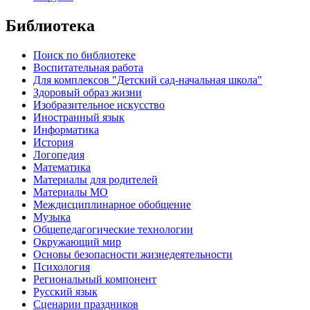
Библиотека
Поиск по библиотеке
Воспитательная работа
Для комплексов "Детский сад-начальная школа"
Здоровый образ жизни
Изобразительное искусство
Иностранный язык
Информатика
История
Логопедия
Математика
Материалы для родителей
Материалы МО
Междисциплинарное обобщение
Музыка
Общепедагогические технологии
Окружающий мир
Основы безопасности жизнедеятельности
Психология
Региональный компонент
Русский язык
Сценарии праздников