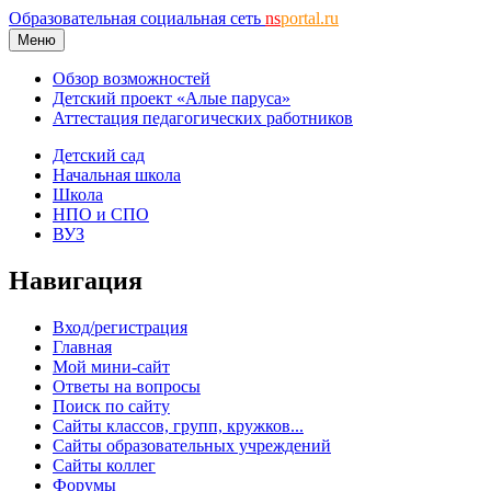
Образовательная социальная сеть
ns
portal.ru
Меню
Обзор возможностей
Детский проект «Алые паруса»
Аттестация педагогических работников
Детский сад
Начальная школа
Школа
НПО и СПО
ВУЗ
Навигация
Вход/регистрация
Главная
Мой мини-сайт
Ответы на вопросы
Поиск по сайту
Сайты классов, групп, кружков...
Сайты образовательных учреждений
Сайты коллег
Форумы