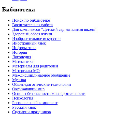
Библиотека
Поиск по библиотеке
Воспитательная работа
Для комплексов "Детский сад-начальная школа"
Здоровый образ жизни
Изобразительное искусство
Иностранный язык
Информатика
История
Логопедия
Математика
Материалы для родителей
Материалы МО
Междисциплинарное обобщение
Музыка
Общепедагогические технологии
Окружающий мир
Основы безопасности жизнедеятельности
Психология
Региональный компонент
Русский язык
Сценарии праздников