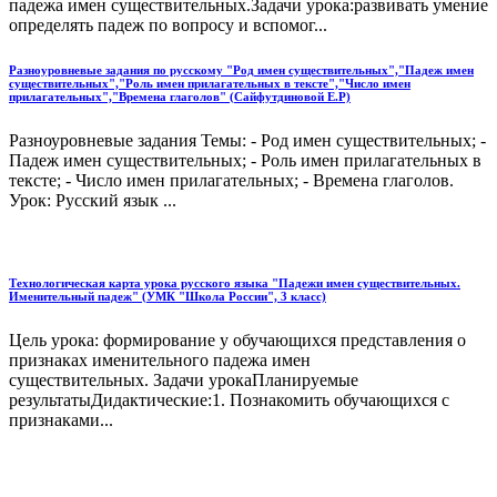
падежа имен существительных.Задачи урока:развивать умение
определять падеж по вопросу и вспомог...
Разноуровневые задания по русскому "Род имен существительных","Падеж имен
существительных","Роль имен прилагательных в тексте","Число имен
прилагательных","Времена глаголов" (Сайфутдиновой Е.Р)
Разноуровневые задания Темы: - Род имен существительных; -
Падеж имен существительных; - Роль имен прилагательных в
тексте; - Число имен прилагательных; - Времена глаголов.
Урок: Русский язык ...
Технологическая карта урока русского языка "Падежи имен существительных.
Именительный падеж" (УМК "Школа России", 3 класс)
Цель урока: формирование у обучающихся представления о
признаках именительного падежа имен
существительных. Задачи урокаПланируемые
результатыДидактические:1. Познакомить обучающихся с
признаками...