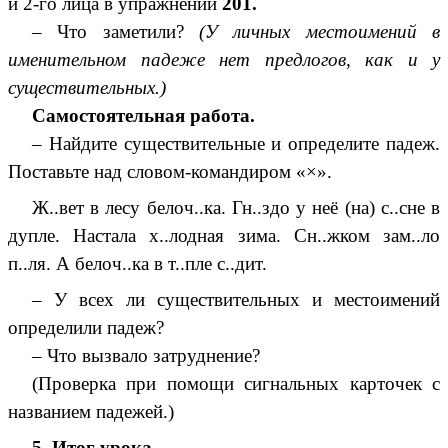
и 2-го лица в упражнении
201.
– Что заметили?
(У личных местоимений в
именительном падеже нет предлогов, как и у
существительных.)
Самостоятельная работа.
– Найдите существительные и определите падеж.
Поставьте над словом-командиром «×».
Ж..вет в лесу белоч..ка. Гн..здо у неё (на) с..сне в
дупле. Настала х..лодная зима. Сн..жком зам..ло
п..ля. А белоч..ка в т..пле с..дит.
– У всех ли существительных и местоимений
определили падеж?
– Что вызвало затруднение?
(Проверка при помощи сигнальных карточек с
названием падежей.)
5. Итог урока.