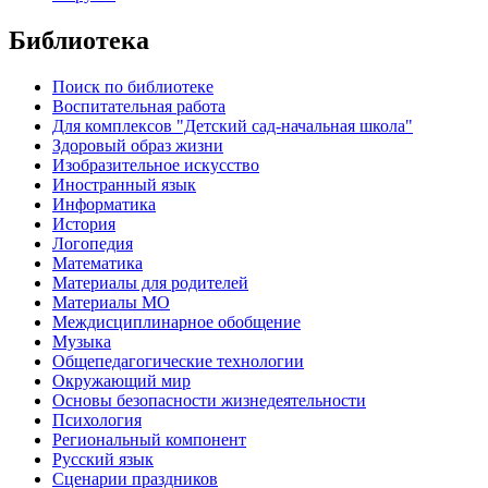
Библиотека
Поиск по библиотеке
Воспитательная работа
Для комплексов "Детский сад-начальная школа"
Здоровый образ жизни
Изобразительное искусство
Иностранный язык
Информатика
История
Логопедия
Математика
Материалы для родителей
Материалы МО
Междисциплинарное обобщение
Музыка
Общепедагогические технологии
Окружающий мир
Основы безопасности жизнедеятельности
Психология
Региональный компонент
Русский язык
Сценарии праздников