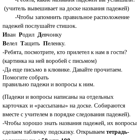
(учитель вывешивает на доске названия падежей)
-Чтобы запомнить правильное расположение
падежей послушайте стишок.
И
ван
Р
одил
Д
евчонку
В
елел
Т
ащить
П
еленку.
-Ребята, посмотрите, кто прилетел к нам в гости?
(картинка на ней воробей с письмом)
-Да еще письмо в клювике. Давайте прочитаем.
Помогите собрать
правильно падежи и вопросы к ним.
(Падежи и вопросы написаны на отдельных
карточках и «рассыпаны» на доске. Собираются
вместе с учителем в порядке следования падежей).
-Чтобы хорошо знать названия падежей, их вопросы
сделаем табличку подсказку. Открываем
тетрадь-