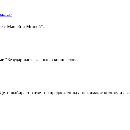
и Мишей"
те с Машей и Мишей"...
е "Безударныет гласные в корне слова"...
ети выбирают ответ из предложенных, нажимают кнопку и сразу 