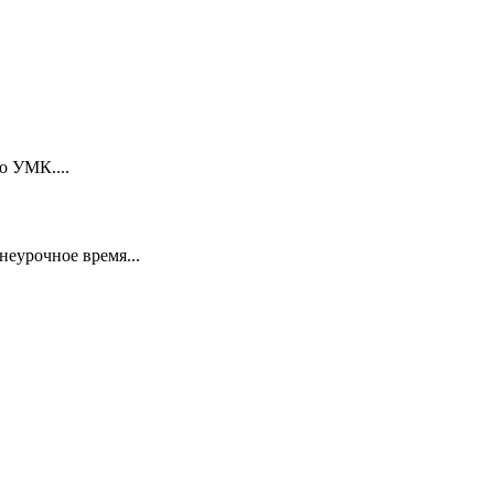
о УМК....
неурочное время...