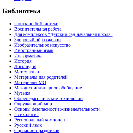
Библиотека
Поиск по библиотеке
Воспитательная работа
Для комплексов "Детский сад-начальная школа"
Здоровый образ жизни
Изобразительное искусство
Иностранный язык
Информатика
История
Логопедия
Математика
Материалы для родителей
Материалы МО
Междисциплинарное обобщение
Музыка
Общепедагогические технологии
Окружающий мир
Основы безопасности жизнедеятельности
Психология
Региональный компонент
Русский язык
Сценарии праздников