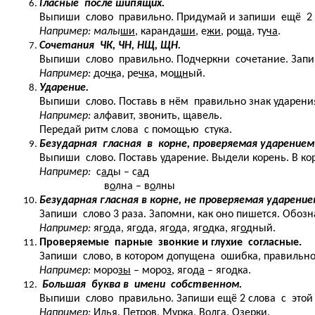
Гласные после шипящих.
Выпиши слово правильно. Придумай и запиши ещё 2 с
Например: малы
ши
, каранда
ши
, е
жи
, ро
ща
, ту
ча
.
Сочетания ЧК, ЧН, НЩ, ЩН.
Выпиши слово правильно. Подчеркни сочетание. Запи
Например:
до
чк
а, ре
чк
а, мо
щн
ый.
Ударение.
Выпиши слово. Поставь в нём правильно знак ударени
Например:
алфавит, звонить, щавель.
Передай ритм слова с помощью стука.
Безударная гласная в корне, проверяемая ударением (А
Выпиши слово. Поставь ударение. Выдели корень. В 
Например:
с
а
ды – с
а
д
в
о
лна – в
о
лны
Безударная гласная в корне, не проверяемая ударением
Запиши слово 3 раза. Запомни, как оно пишется. Обоз
Например:
яг
о
да, яг
о
да, яг
о
да, яг
о
дка, яг
о
дный.
Проверяемые парные звонкие и глухие согласные.
Запиши слово, в котором допущена ошибка, правильно.
Например:
моро
зы
– моро
з
, яго
да
– яго
д
ка.
Большая буква в имени собственном.
Выпиши слово правильно. Запиши ещё 2 слова с этой
Например:
И
лья,
П
етров,
М
урка,
В
олга,
О
зерки.