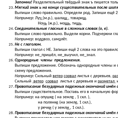
Запомни!
Разделительный твёрдый знак ъ пишется тольк
Мягкий знак ь на конце существительных после шип
Выпиши слово правильно. Определи род. Запиши ещё 2 
Например:
Лу
ч
(м.р.), шала
ш
, товари
щ
.
Но
чь
(ж.р.), мо
щь
, ти
шь
.
Соединительные гласные в сложных словах (о, е).
Выпиши слово правильно. Выдели корни. Подчеркни гл
Например:
вод
о
воз, сам
о
лёт.
Не с глаголом.
Выпиши глагол с НЕ. Запиши ещё 2 слова на это правил
Например:
не
пришёл, не
выучил, не
знал.
Однородные члены предложения.
Выпиши предложение. Обозначь однородные члены и сл
схему предложения.
Например:
Сильный
ветер
сорвал
листья с деревьев,
ра
Сильный
ветер
сорвал
листья с деревьев и
разметал
Правописание безударных падежных окончаний имён
Выпиши существительное. Поставь его в начальную фо
Например:
на опушк
е
( на земл
е
, 1 скл. ),
на полянк
е
(на земл
е
, 1 скл.),
у речк
и
( у земл
и
, 1 скл.).
Правописание безударных падежных окончаний имён 