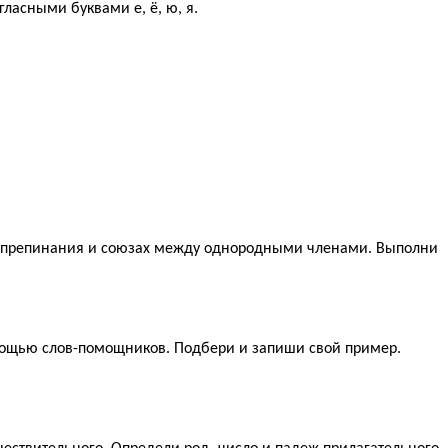
ласными буквами е, ё, ю, я.
ах препинания и союзах между однородными членами. Выполни
омощью слов-помощников. Подбери и запиши свой пример.