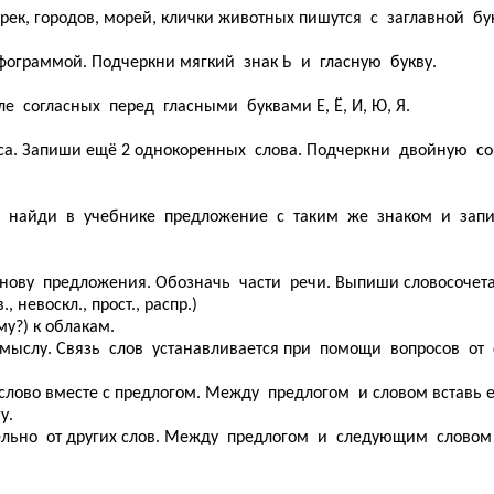
рек, городов, морей, клички животных пишутся с заглавной бу
ограммой. Подчеркни мягкий знак Ь и гласную букву.
е согласных перед гласными буквами Е, Ё, И, Ю, Я.
а. Запиши ещё 2 однокоренных слова. Подчеркни двойную со
 найди в учебнике предложение с таким же знаком и запи
ову предложения. Обозначь части речи. Выпиши словосочета
 невоскл., прост., распр.)
) к облакам.
ыслу. Связь слов устанавливается при помощи вопросов от с
слово вместе с предлогом. Между предлогом и словом вставь 
у.
ельно от других слов. Между предлогом и следующим словом