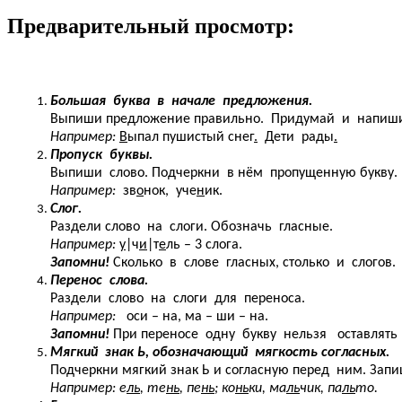
Предварительный просмотр:
Большая буква в начале предложения.
Выпиши предложение правильно. Придумай и напиши 
Например:
В
ыпал пушистый снег
.
Д
ети рады
.
Пропуск буквы.
Выпиши слово. Подчеркни в нём пропущенную букву.
Например:
зв
о
нок, уче
н
ик.
Слог.
Раздели слово на слоги. Обозначь гласные.
Например:
у
|ч
и
|т
е
ль – 3 слога.
Запомни!
Сколько в слове гласных, столько и слогов.
Перенос слова.
Раздели слово на слоги для переноса.
Например:
оси – на, ма – ши – на.
Запомни!
При переносе одну букву нельзя оставлять 
Мягкий знак Ь, обозначающий мягкость согласных.
Подчеркни мягкий знак Ь и согласную перед ним. Запи
Например: е
ль
, те
нь
, пе
нь
; ко
нь
ки, ма
ль
чик, па
ль
то.