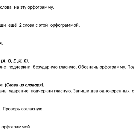
лова на эту орфограмму.
ши ещё 2 слова с этой орфограммой.
я.
, О, Е ,И, Я).
корне подчеркни безударную гласную. Обозначь орфограмму. П
. (Слова из словаря).
начь ударение, подчеркни гласную. Запиши два однокоренных с
 Проверь согласную.
 орфограммой.