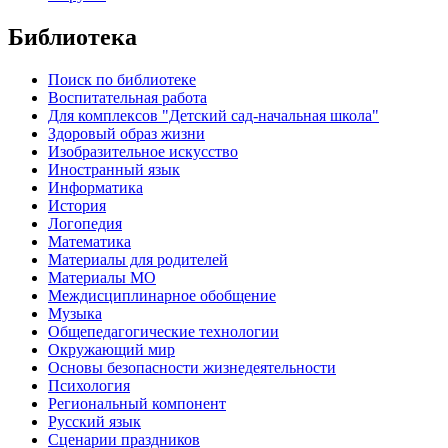
Библиотека
Поиск по библиотеке
Воспитательная работа
Для комплексов "Детский сад-начальная школа"
Здоровый образ жизни
Изобразительное искусство
Иностранный язык
Информатика
История
Логопедия
Математика
Материалы для родителей
Материалы МО
Междисциплинарное обобщение
Музыка
Общепедагогические технологии
Окружающий мир
Основы безопасности жизнедеятельности
Психология
Региональный компонент
Русский язык
Сценарии праздников