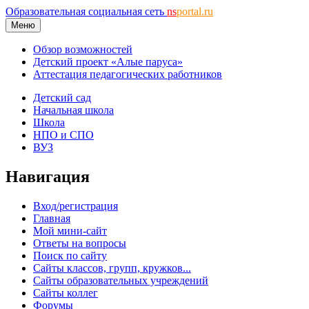
Образовательная социальная сеть
ns
portal.ru
Меню
Обзор возможностей
Детский проект «Алые паруса»
Аттестация педагогических работников
Детский сад
Начальная школа
Школа
НПО и СПО
ВУЗ
Навигация
Вход/регистрация
Главная
Мой мини-сайт
Ответы на вопросы
Поиск по сайту
Сайты классов, групп, кружков...
Сайты образовательных учреждений
Сайты коллег
Форумы