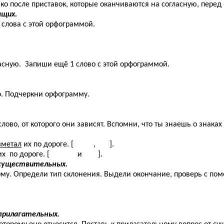
о после приставок, которые оканчиваются на согласную, перед г
ящих.
слова с этой орфограммой.
асную. Запиши ещё 1 слово с этой орфограммой.
о. Подчеркни орфограмму.
ово, от которого они зависят. Вспомни, что ты знаешь о знак
зметал
их по дороге. [ , ].
их по дороге. [ и ].
 существительных.
рму. Определи тип склонения. Выдели окончание, проверь с п
прилагательных.