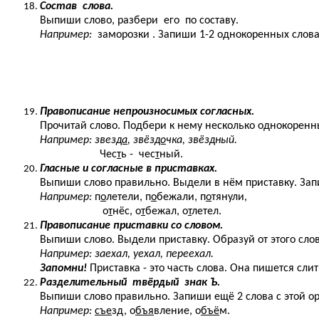
Состав слова.
Выпиши слово, разбери его по составу.
Например:
заморозки . Запиши 1-2 однокоренных слова
Правописание непроизносимых согласных.
Прочитай слово. Подбери к нему несколько однокоренн
Например: звез
да
, звёз
до
чка, звёз
д
ный.
Чес
т
ь - чес
т
ный.
Гласные и согласные в приставках.
Выпиши слово правильно. Выдели в нём приставку. Запи
Например:
п
о
летели, п
о
бежали, п
о
тянули,
о
т
нёс, о
т
бежал, о
т
летел.
Правописание приставки со словом.
Выпиши слово. Выдели приставку. Образуй от этого сл
Например: заехал, уехал, переехал.
Запомни!
Приставка - это часть слова. Она пишется слит
Разделительный твёрдый знак Ъ.
Выпиши слово правильно. Запиши ещё 2 слова с этой о
Например:
съе
зд, о
бъя
вление, о
бъё
м.